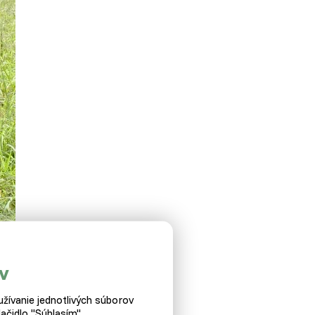
v
žívanie jednotlivých súborov
ačidlo "Súhlasím".