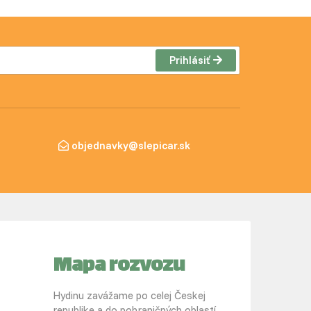
Prihlásiť
objednavky@slepicar.sk
Mapa rozvozu
Hydinu zavážame po celej Českej
republike a do pohraničných oblastí