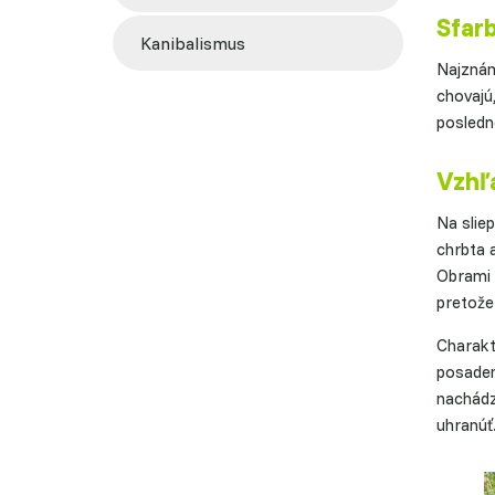
Sfar
kanibalismus
Najznám
chovajú,
posledn
Vzhľa
Na slie
chrbta 
Obrami 
pretože 
Charakte
posaden
nachádz
uhranúť