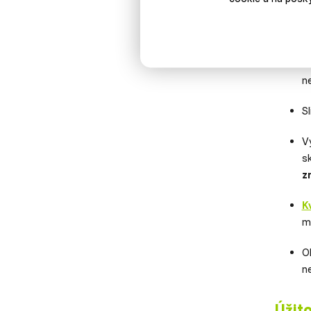
Ak si pl
s
n
n
S
Vý
s
z
K
m
O
n
Úžit