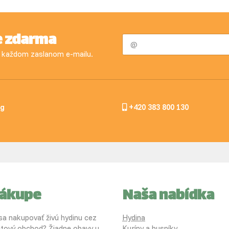
e zdarma
 v každom zaslanom e-mailu.
og
+420 383 800 130
nákupe
Naša nabídka
 sa nakupovať živú hydinu cez
Hydina
etový obchod? Žiadne obavy u
Kuríny a husníky