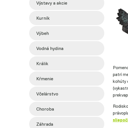
výstavy a akcie
kurník
výbeh
vodná hydina
králik
Pomenov
patrí m
kŕmenie
kohúty 
(vykastr
včelárstvo
prekvap
Rodisko
choroba
právopla
sliepoč
záhrada