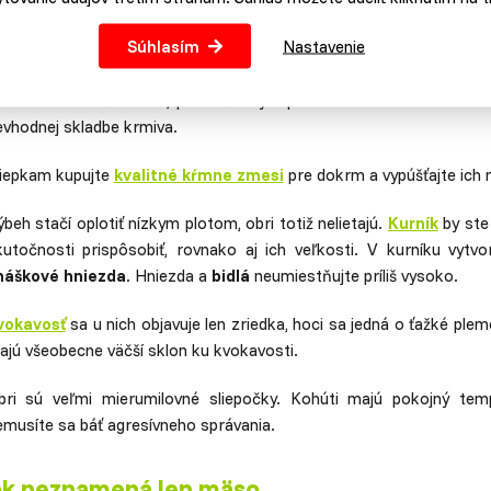
ánujete žerzejských obrav zaobstarať, počítajte:
Súhlasím
Nastavenie
 veľkým
výbehom
. Menšiemu výbehu sa obri zvládnu prispôsobiť, a
ich riziko zatučňovania, predovšetkým pri zlom zostavovaní kŕmn
evhodnej skladbe krmiva.
liepkam kupujte
kvalitné kŕmne zmesi
pre dokrm a vypúšťajte ich 
beh stačí oplotiť nízkym plotom, obri totiž nelietajú.
Kurník
by ste 
kutočnosti prispôsobiť, rovnako aj ich veľkosti. V kurníku vytvo
náškové hniezda
. Hniezda a
bidlá
neumiestňujte príliš vysoko.
vokavosť
sa u nich objavuje len zriedka, hoci sa jedná o ťažké plem
ajú všeobecne väčší sklon ku kvokavosti.
bri sú veľmi mierumilovné sliepočky. Kohúti majú pokojný tem
emusíte sa báť agresívneho správania.
ok neznamená len mäso