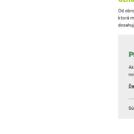
Od obro
ktorá 
dosahuj
P
Ak
no
Ďa
Sú