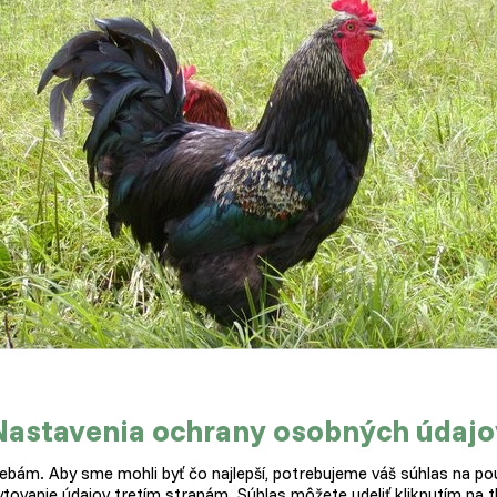
Honosná sliepočka, ktorá zachváti snáď každého chovateľa.
Nastavenia ochrany osobných údajo
k obrom pristupovať
bám. Aby sme mohli byť čo najlepší, potrebujeme váš súhlas na pou
tovanie údajov tretím stranám. Súhlas môžete udeliť kliknutím na tl