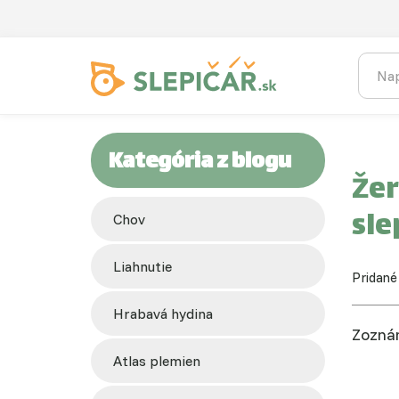
Kategória z blogu
Žer
sle
chov
liahnutie
Pridané
hrabavá hydina
Zozná
atlas plemien