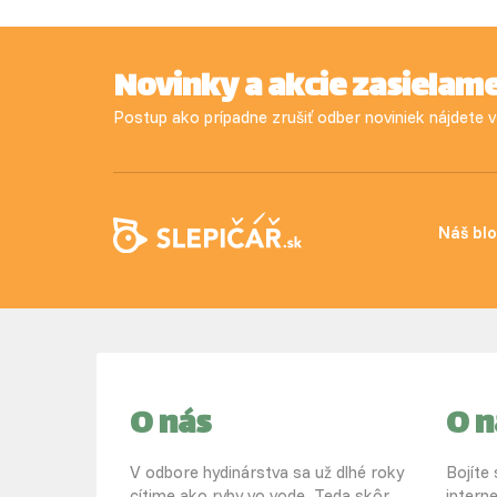
Novinky a akcie zasielam
Postup ako prípadne zrušiť odber noviniek nájdete
Náš bl
O nás
O 
V odbore hydinárstva sa už dlhé roky
Bojíte
cítime ako ryby vo vode. Teda skôr
intern