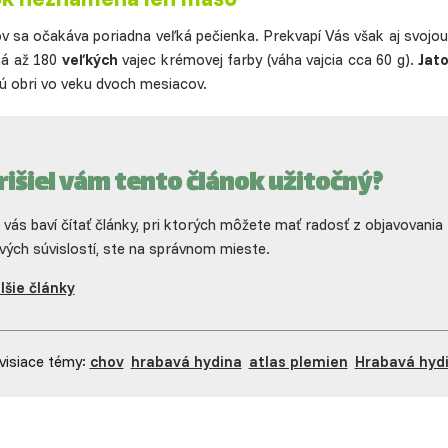
v sa očakáva poriadna veľká pečienka. Prekvapí Vás však aj svojo
má až 180
veľkých
vajec krémovej farby (váha vajcia cca 60 g).
Jat
ú obri vo veku dvoch mesiacov.
rišiel vám tento článok užitočný?
 vás baví čítať články, pri ktorých môžete mať radosť z objavovania
vých súvislostí, ste na správnom mieste.
lšie články
visiace témy:
chov
hrabavá hydina
atlas plemien
Hrabavá hyd