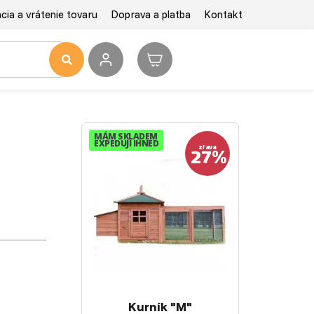
ia a vrátenie tovaru
Doprava a platba
Kontakt
MÁM SKLADEM
EXPEDUJI IHNED
27%
zľava
Kurník "M"