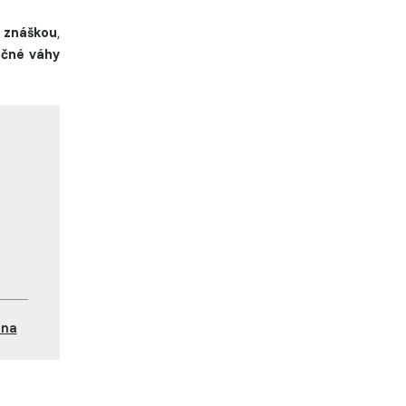
u
znáškou
,
očné váhy
ina