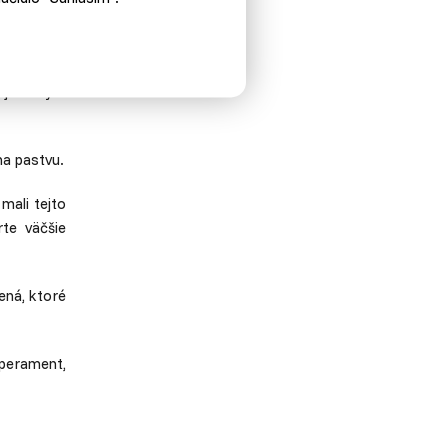
le hrozí u
ej dávky a
na pastvu.
mali tejto
rte väčšie
ená, ktoré
perament,