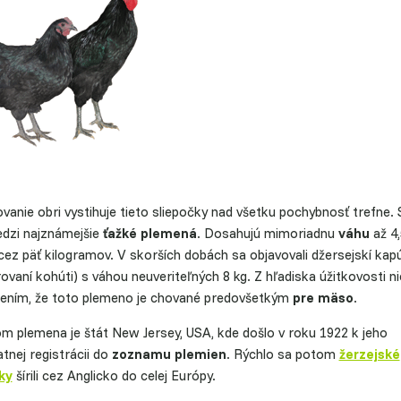
anie obri vystihuje tieto sliepočky nad všetku pochybnosť trefne. 
edzi najznámejšie
ťažké plemená
. Dosahujú mimoriadnu
váhu
až 4,
cez päť kilogramov. V skorších dobách sa objavovali džersejskí kapú
ovaní kohúti) s váhou neuveriteľných 8 kg. Z hľadiska úžitkovosti ni
ením, že toto plemeno je chované predovšetkým
pre mäso
.
m plemena je štát New Jersey, USA, kde došlo v roku 1922 k jeho
tnej registrácii do
zoznamu plemien
. Rýchlo sa potom
žerzejské
ky
šírili cez Anglicko do celej Európy.