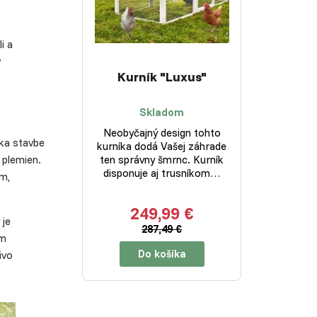
i a
v
Kurník "Luxus"
Skladom
Neobyčajný design tohto
ka stavbe
kurníka dodá Vašej záhrade
ten správny šmrnc. Kurník
plemien.
disponuje aj trusníkom…
m,
249,99 €
 je
287,49 €
om
Do košíka
ivo