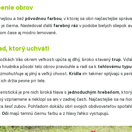
benie obrov
ejšou a tiež
pôvodnou farbou
, v ktorej sa obri najčastejšie správal
 je čierna. Nasledoval ďalší
farebný ráz
v podobe bielych sliepok a
om čase aj modro lemované.
d, ktorý uchváti
počkách Vás okrem veľkosti upúta aj dlhý, široko stavaný
trup
. Vďa
a hrudníka pôsobí telo obrov pravouhle a radí sa k
tehlovému typu
zmohutňuje aj plný a veľký chvost.
Krídla
im takmer splývajú s perí
ich držia pevne pri tele.
ristická je pre nich široká hlava s
jednoduchým hrebeňom
, ktorý
ý vzpriamene a neklopí sa ani v zadnej časti. Najčastejšie sa na ň
a šesť zubov. Pohľadom dokážu obri svojich obdivovateľov spoľahl
.
Oči
majú temnú čiernu farbu a z hlavy ľahko vystupujú.