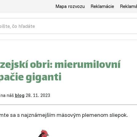
Mapa rozvozu
Reklamácie
Reklamác
zejskí obri: mierumilovní
pačie giganti
 na náš
blog
28. 11. 2023
mte sa s najznámejším mäsovým plemenom sliepok.