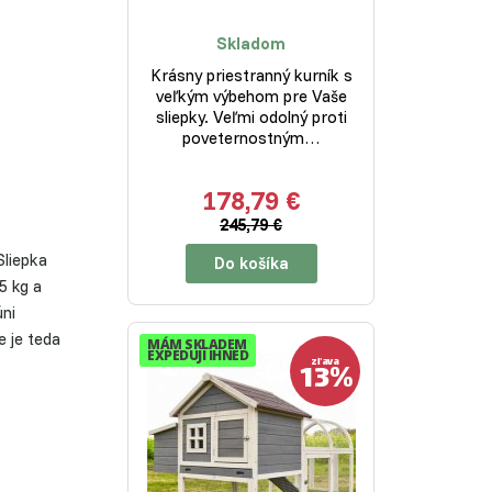
Skladom
Krásny priestranný kurník s
veľkým výbehom pre Vaše
sliepky. Veľmi odolný proti
poveternostným…
178,79 €
245,79 €
Sliepka
Do košíka
5 kg a
ni
e je teda
MÁM SKLADEM
EXPEDUJI IHNED
13%
zľava