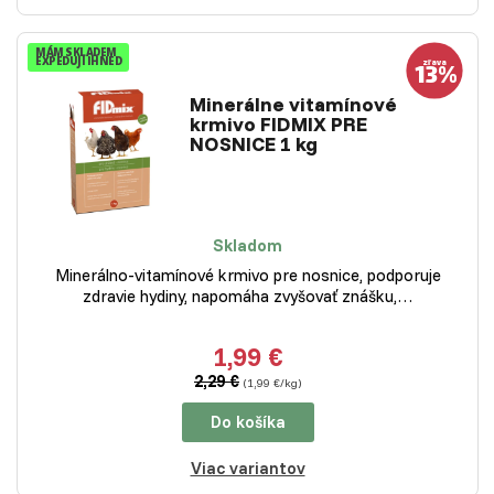
MÁM SKLADEM
EXPEDUJI IHNED
Minerálne vitamínové
krmivo FIDMIX PRE
NOSNICE 1 kg
Skladom
Minerálno-vitamínové krmivo pre nosnice, podporuje
zdravie hydiny, napomáha zvyšovať znášku,…
1,99 €
2,29 €
(1,99 €/kg)
Do košíka
Viac variantov