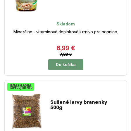
Skladom
Minerálne - vitamínové doplnkové krmivo pre nosnice.
6,99 €
7,89 €
Do košíka
MÁM SKLADEM
EXPEDUJI IHNED
Sušené larvy branenky
500g