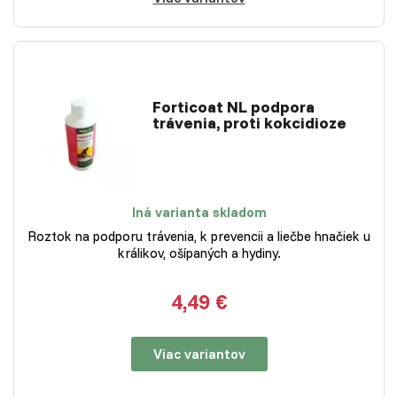
Forticoat NL podpora
trávenia, proti kokcidioze
Iná varianta skladom
Roztok na podporu trávenia, k prevencii a liečbe hnačiek u
králikov, ošípaných a hydiny.
4,49 €
Viac variantov