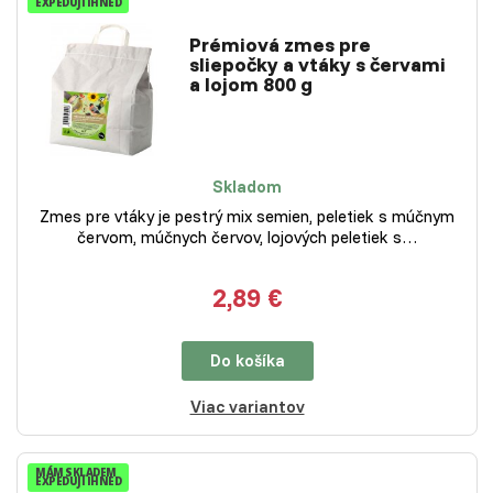
EXPEDUJI IHNED
Prémiová zmes pre
sliepočky a vtáky s červami
a lojom 800 g
Skladom
Zmes pre vtáky je pestrý mix semien, peletiek s múčnym
červom, múčnych červov, lojových peletiek s…
2,89 €
Do košíka
Viac variantov
MÁM SKLADEM
EXPEDUJI IHNED