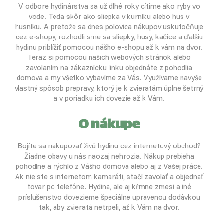
V odbore hydinárstva sa už dlhé roky cítime ako ryby vo
vode. Teda skôr ako sliepka v kurníku alebo hus v
husníku. A pretože sa dnes polovica nákupov uskutočňuje
cez e-shopy, rozhodli sme sa sliepky, husy, kačice a ďalšiu
hydinu priblížiť pomocou nášho e-shopu až k vám na dvor.
Teraz si pomocou našich webových stránok alebo
zavolaním na zákaznícku linku objednáte z pohodlia
domova a my všetko vybavíme za Vás. Využívame navyše
vlastný spôsob prepravy, ktorý je k zvieratám úplne šetrný
a v poriadku ich dovezie až k Vám.
O nákupe
Bojíte sa nakupovať živú hydinu cez internetový obchod?
Žiadne obavy u nás naozaj nehrozia. Nákup prebieha
pohodlne a rýchlo z Vášho domova alebo aj z Vašej práce.
Ak nie ste s internetom kamaráti, stačí zavolať a objednať
tovar po telefóne. Hydina, ale aj kŕmne zmesi a iné
príslušenstvo dovezieme špeciálne upravenou dodávkou
tak, aby zvieratá netrpeli, až k Vám na dvor.