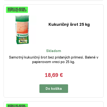
MÁM SKLADEM
EXPEDUJI IHNED
Kukuričný šrot 25 kg
Skladom
Samotný kukuričný šrot bez pridaných prímesí. Balené v
papierovom vreci po 25 kg.
18,69 €
Do košíka
MÁM SKLADEM