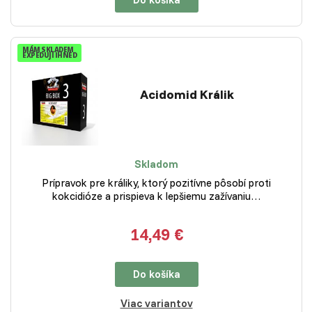
MÁM SKLADEM
EXPEDUJI IHNED
Acidomid Králik
Skladom
Prípravok pre králiky, ktorý pozitívne pôsobí proti
kokcidióze a prispieva k lepšiemu zažívaniu…
14,49 €
Do košíka
Viac variantov