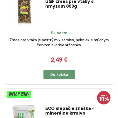
UGF zmes pre vtáky s
hmyzom 800g
Skladom
Zmes pre vtáky je pestrý mix semien, peletiek s múčnym
červom a lariev bránenky.
2,49 €
Do košíka
MÁM SKLADEM
EXPEDUJI IHNED
ECO slepačia znáška -
minerálne krmivo