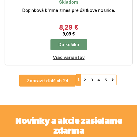
Skladom
Doplnková kŕmna zmes pre úžitkové nosnice.
8,29 €
9,09 €
Do košíka
Viac variantov
1
2
3
4
5
Zobraziť ďalších 24
Novinky a akcie zasielame
zdarma