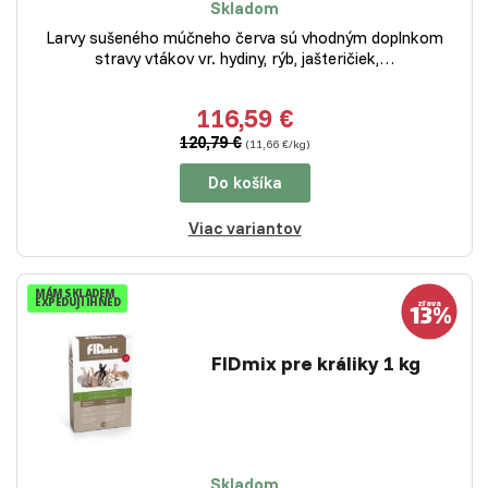
Skladom
Larvy sušeného múčneho červa sú vhodným doplnkom
stravy vtákov vr. hydiny, rýb, jašteričiek,…
116,59 €
120,79 €
(11,66 €/kg)
Do košíka
Viac variantov
MÁM SKLADEM
EXPEDUJI IHNED
FIDmix pre králiky 1 kg
Skladom