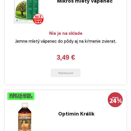
Mikros mletý vápenec
Nie je na sklade
Jemne mletý vápenec do pôdy aj na kŕmenie zvierat.
3,49 €
Nedostupné
MÁM SKLADEM
EXPEDUJI IHNED
Optimin Králik