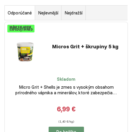
Odporúčané
Nejlevnější
Nejdražší
MÁM SKLADEM
EXPEDUJI IHNED
Micros Grit + škrupiny 5 kg
Skladom
Micro Grit + Shells je zmes s vysokým obsahom
prírodného vápnika a minerálov, ktoré zabezpečia…
6,99 €
(1,40 €/kg)
Do košíka