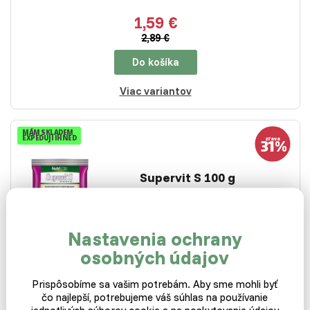
1,59 €
2,89 €
Do košíka
Viac variantov
MÁM SKLADEM
EXPEDUJI IHNED
Supervit S 100 g
Nastavenia ochrany
Skladom
osobných údajov
Prípravok je vhodný podávať v období stresu zvieraťa.
Pozor, Supervit S 100 g je určený pre cicavce…
Prispôsobíme sa vašim potrebám. Aby sme mohli byť
čo najlepší, potrebujeme váš súhlas na používanie