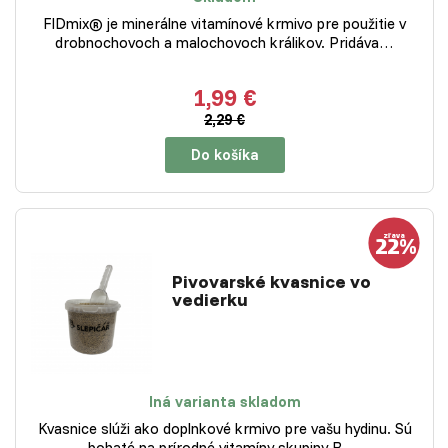
FIDmix® je minerálne vitamínové krmivo pre použitie v
drobnochovoch a malochovoch králikov. Pridáva…
1,99 €
2,29 €
Do košíka
Pivovarské kvasnice vo
vedierku
Iná varianta skladom
Kvasnice slúži ako doplnkové krmivo pre vašu hydinu. Sú
bohaté na prírodné vitamíny skupiny B.…