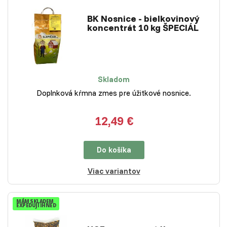
BK Nosnice - bielkovinový
koncentrát 10 kg ŠPECIÁL
Skladom
Doplnková kŕmna zmes pre úžitkové nosnice.
12,49 €
Do košíka
Viac variantov
MÁM SKLADEM
EXPEDUJI IHNED