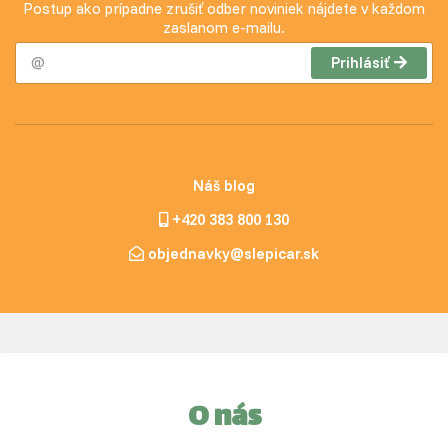
Postup ako prípadne zrušiť odber noviniek nájdete v každom
zaslanom e-mailu.
Prihlásiť
Náš blog
+420 383 800 130
objednavky@slepicar.sk
O nás