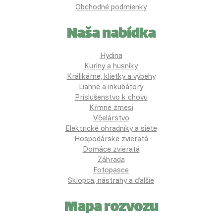
Obchodné podmienky
Naša nabídka
Hydina
Kuríny a husníky
Králikárne, klietky a výbehy
Liahne a inkubátory
Príslušenstvo k chovu
Kŕmne zmesi
Včelárstvo
Elektrické ohradníky a siete
Hospodárske zvieratá
Domáce zvieratá
Záhrada
Fotopasce
Sklopca, nástrahy a ďalšie
Mapa rozvozu