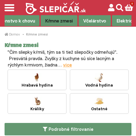
ušenstvo k chovu
Kŕmne zmesi
Včelárstvo
Elektrick
Domov
Kŕmne zmesi
Kŕmne zmesi
"Čím sliepky kŕmiš, tým sa ti tiež sliepočky odmeňujú".
Presvätá pravda. Zvyšky z kuchyne sú síce lacným a
rýchlym krmivom, žiadna…
vice
Hrabavá hydina
Vodná hydina
Králiky
Ostatné
Podrobné filtrovanie