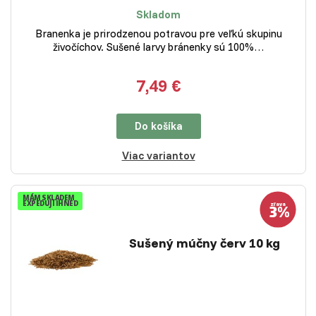
Skladom
Branenka je prirodzenou potravou pre veľkú skupinu
živočíchov. Sušené larvy bránenky sú 100%…
7,49 €
Do košíka
Viac variantov
MÁM SKLADEM
EXPEDUJI IHNED
Sušený múčny červ 10 kg