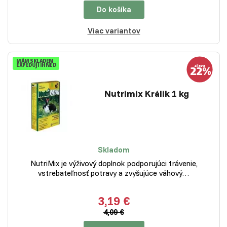
Do košíka
Viac variantov
MÁM SKLADEM
EXPEDUJI IHNED
Nutrimix Králik 1 kg
Skladom
NutriMix je výživový doplnok podporujúci trávenie,
vstrebateľnosť potravy a zvyšujúce váhový…
3,19 €
4,09 €