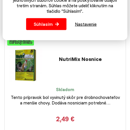
jednotlivých súborov cookie a na poskytovanie údajov
1,99 €
tretím stranám. Súhlas môžete udeliť kliknutím na
2,89 €
tlačidlo "Súhlasím".
Do košíka
Súhlasím
Nastavenie
MÁM SKLADEM
EXPEDUJI IHNED
NutriMix Nosnice
Skladom
Tento prípravok bol vyvinutý skôr pre drobnochovateľov
a menšie chovy. Dodáva nosniciam potrebné…
2,49 €