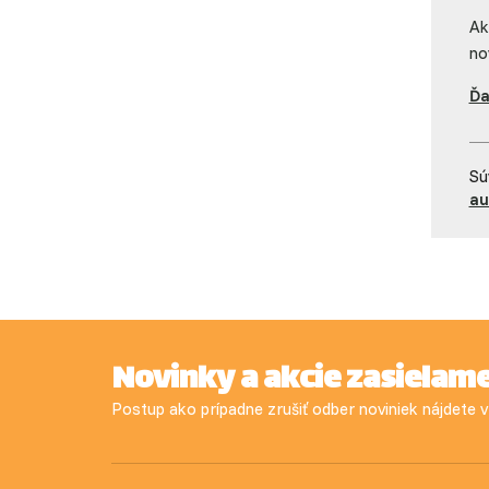
Ak
no
Ďa
Sú
au
Novinky a akcie zasielam
Postup ako prípadne zrušiť odber noviniek nájdete