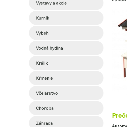
výstavy a akcie
kurník
výbeh
vodná hydina
králik
kŕmenie
včelárstvo
choroba
Preč
záhrada
Automa