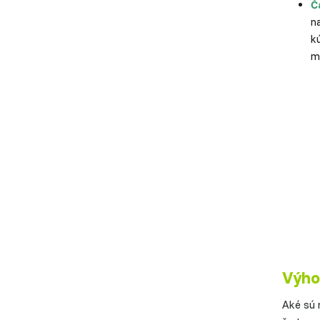
Č
n
k
m
Výho
Aké sú 