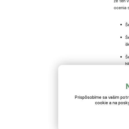
že ten v
ocenia 
Š
Še
š
Š
bl
Prispôsobíme sa vašim potre
cookie a na posky