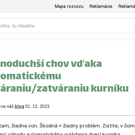
Mapa rozvozu
Reklamácie
Reklamác
noduchší chov vďaka
tomatickému
áraniu/zatváraniu kurníku
 na náš
blog
01. 12. 2023
tam, žiadna von. Škodná = žiadny problém. Zistite, v čom
ajú výhody automatického ovládania dverí kurníka.