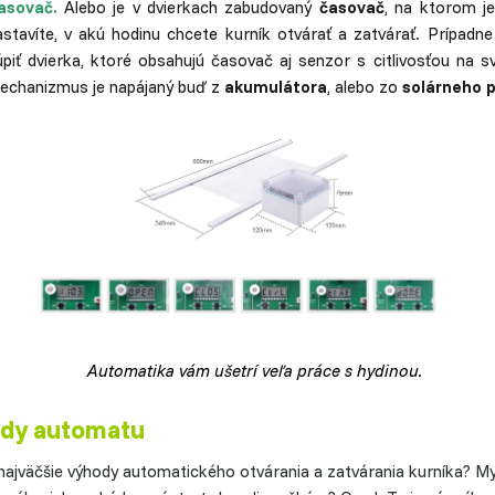
asovač.
Alebo je v dvierkach zabudovaný
časovač
, na ktorom j
astavíte, v akú hodinu chcete kurník otvárať a zatvárať. Prípadn
úpiť dvierka, ktoré obsahujú časovač aj senzor s citlivosťou na sv
echanizmus je napájaný buď z
akumulátora
, alebo zo
solárneho 
Automatika vám ušetrí veľa práce s hydinou.
dy automatu
najväčšie výhody automatického otvárania a zatvárania kurníka? Mys