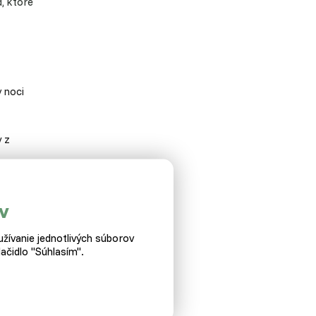
, ktoré
v noci
y z
v
žívanie jednotlivých súborov
ačidlo "Súhlasím".