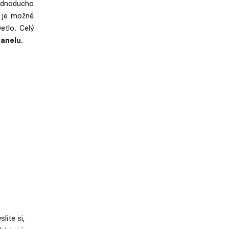
ednoducho
e je možné
etlo. Celý
panelu
.
líte si,