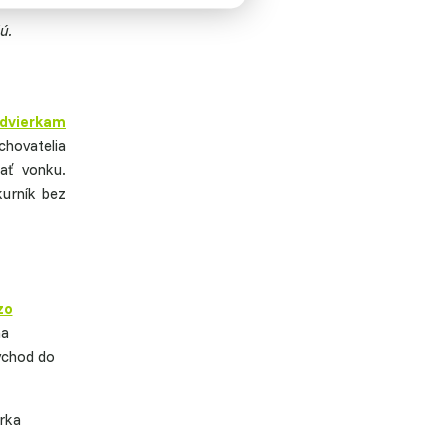
ú.
dvierkam
chovatelia
ať vonku.
kurník bez
zo
na
vchod do
erka