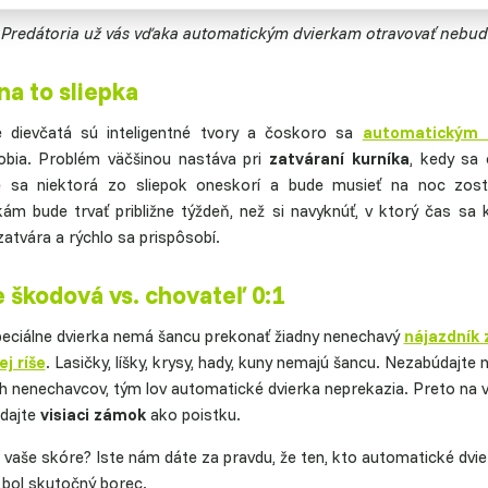
Predátoria už vás vďaka automatickým dvierkam otravovať nebud
na to sliepka
e dievčatá sú inteligentné tvory a čoskoro sa
automatickým 
obia. Problém väčšinou nastáva pri
zatváraní kurníka
, kedy sa 
e sa niektorá zo sliepok oneskorí a bude musieť na noc zost
kám bude trvať približne týždeň, než si navyknúť, v ktorý čas sa 
zatvára a rýchlo sa prispôsobí.
 škodová vs. chovateľ 0:1
peciálne dvierka nemá šancu prekonať žiadny nenechavý
nájazdník 
ej ríše
. Lasičky, líšky, krysy, hady, kuny nemajú šancu. Nezabúdajte 
h nenechavcov, tým lov automatické dvierka neprekazia. Preto na 
 dajte
visiaci zámok
ako poistku.
e vaše skóre? Iste nám dáte za pravdu, že ten, kto automatické dvi
l bol skutočný borec.