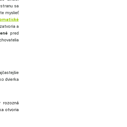
 stranu sa
te myslieť
omatické
 zatvoria a
nené
pred
hovatelia
častejšie
ko dvierka
ý rozozná
ka otvoria