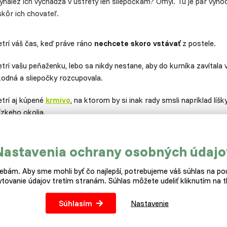
ynález ich vychádza v ústrety len sliepočkám? Omyl. Tu je pár výhod
skôr ich chovateľ.
etrí váš čas, keď práve ráno
nechcete skoro vstávať
z postele.
trí vašu peňaženku, lebo sa nikdy nestane, aby do kurníka zavítala 
kodná a sliepočky rozcupovala.
etrí aj kúpené
krmivo
, na ktorom by si inak rady smsli napríklad líšk
ízkeho okolia.
Nastavenia ochrany osobných údajo
bám. Aby sme mohli byť čo najlepší, potrebujeme váš súhlas na pou
tovanie údajov tretím stranám. Súhlas môžete udeliť kliknutím na tl
Súhlasím
Nastavenie