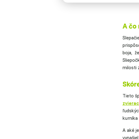
A čo 
Slepači
prispôs
boja, ž
Sliepoč
milosti 
Skóre
Tieto š
zvierac
ľudskýc
kurníka
A aké j
vynašie