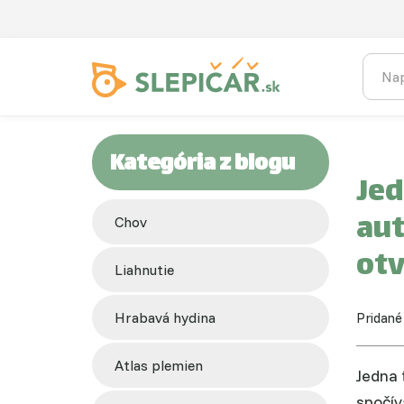
Kategória z blogu
Jed
au
chov
otv
liahnutie
hrabavá hydina
Pridané
atlas plemien
Jedna 
spočív