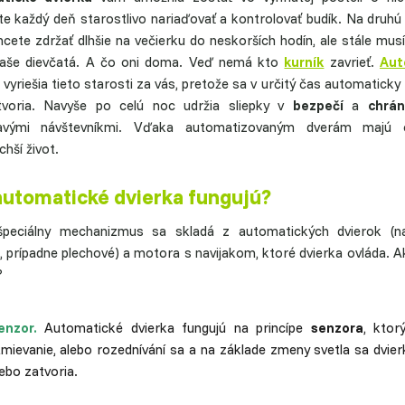
e každý deň starostlivo nariaďovať a kontrolovať budík. Na druhú
hcete zdržať dlhšie na večierku do neskorších hodín, ale stále musí
vaše dievčatá. A čo oni doma. Veď nemá kto
kurník
zavrieť.
Aut
vyriešia tieto starosti za vás, pretože sa v určitý čas automaticky
tvoria. Navyše po celú noc udržia sliepky v
bezpečí
a
chrá
avými návštevníkmi. Vďaka automatizovaným dverám majú c
hší život.
automatické dvierka fungujú?
peciálny mechanizmus sa skladá z automatických dvierok (naj
, prípadne plechové) a motora s navijakom, ktoré dvierka ovláda. A
?
enzor.
Automatické dvierka fungujú na princípe
senzora
, ktor
tmievanie, alebo rozednívání sa a na základe zmeny svetla sa dvier
ebo zatvoria.