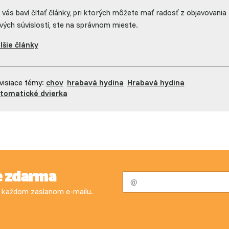
 vás baví čítať články, pri ktorých môžete mať radosť z objavovania
vých súvislostí, ste na správnom mieste.
lšie články
visiace témy:
chov
hrabavá hydina
Hrabavá hydina
tomatické dvierka
e zdarma
 v každom zaslanom e-mailu.