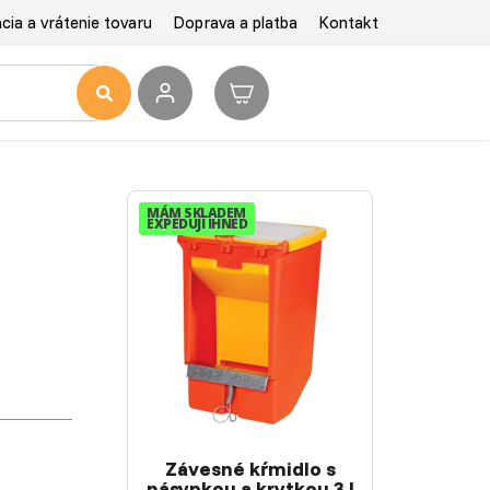
ia a vrátenie tovaru
Doprava a platba
Kontakt
MÁM SKLADEM
EXPEDUJI IHNED
Závesné kŕmidlo s
násypkou a krytkou 3 l