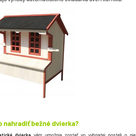
o nahradiť bežné dvierka?
tické dvierka
vám umožnia zostať vo vyhriatej posteli o nieč