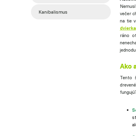
Nemusít
kanibalismus
večer c
na tie 
dvierka
ráno o
nenech
jednoduc
Ako 
Tento š
drevené
fungujú
S
s
al