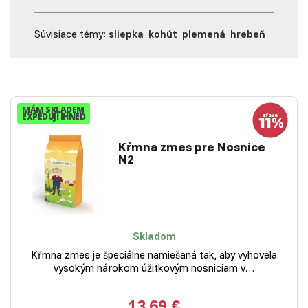
Súvisiace témy:
sliepka
kohút
plemená
hrebeň
MÁM SKLADEM
EXPEDUJI IHNED
Kŕmna zmes pre Nosnice
N2
Skladom
Kŕmna zmes je špeciálne namiešaná tak, aby vyhovela
vysokým nárokom úžitkovým nosniciam v…
13,69 €