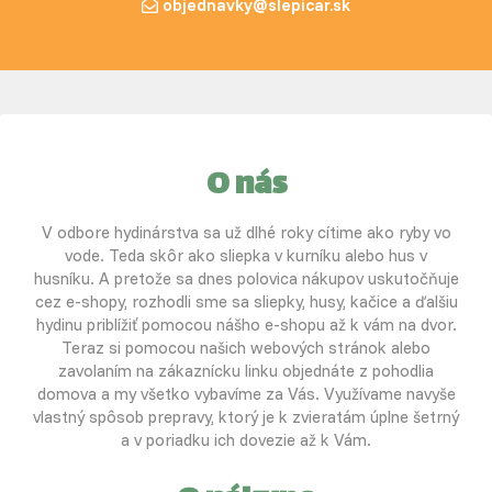
objednavky@slepicar.sk
O nás
V odbore hydinárstva sa už dlhé roky cítime ako ryby vo
vode. Teda skôr ako sliepka v kurníku alebo hus v
husníku. A pretože sa dnes polovica nákupov uskutočňuje
cez e-shopy, rozhodli sme sa sliepky, husy, kačice a ďalšiu
hydinu priblížiť pomocou nášho e-shopu až k vám na dvor.
Teraz si pomocou našich webových stránok alebo
zavolaním na zákaznícku linku objednáte z pohodlia
domova a my všetko vybavíme za Vás. Využívame navyše
vlastný spôsob prepravy, ktorý je k zvieratám úplne šetrný
a v poriadku ich dovezie až k Vám.