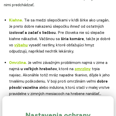
nimi predchádzať.
Kiahne.
Tie sa medzi sliepočkami v kŕdli šírke ako uragán.
Je preto dobre nakazenú sliepočku ihneď od ostatných
izolovať a začať s liečbou
. Pre človeka nie sú slepačie
kiahne nákazlivé. Väčšinou sa
šíria komáre
, takže je dobré
vo
výbehu
vysadiť rastliny, ktoré obťažujúci hmyz
odpudzujú, napríklad nechtík lekársky.
Omrzlina.
Je veľmi závažným problémom najmä v zime a
najmä
u veľkých hrebeňov
, ktoré na
omrzliny
trpia
najviac. Akonáhle totiž mráz napadne tkanivo, dôjde k jeho
trvalému poškodeniu. V boji proti omrzlinám veľmi
dobre
pôsobí vazelína
alebo indulona, ​​ktorú stačí v malej vrstve
pravidelne v zimných mesiacoch na hrebene nanášať..
Vedeli ste aj to, že istý výskum ukázal, že sliepočka s väčšími
Nastavenia ochrany
hrebeňmi má silnejšie kosti a znáša viac vajíčok?