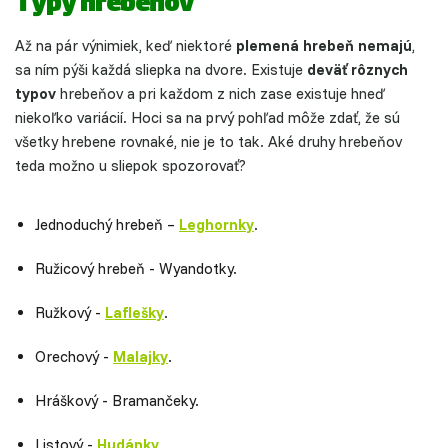
Typy hrebeňov
Až na pár výnimiek, keď niektoré
plemená hrebeň nemajú
,
sa ním pýši každá sliepka na dvore. Existuje
deväť rôznych
typov
hrebeňov a pri každom z nich zase existuje hneď
niekoľko variácií. Hoci sa na prvý pohľad môže zdať, že sú
všetky hrebene rovnaké, nie je to tak. Aké druhy hrebeňov
teda možno u sliepok spozorovať?
Jednoduchý hrebeň –
Leghornky
.
Ružicový hrebeň - Wyandotky.
Ružkový -
Laflešky
.
Orechový -
Malajky
.
Hráškový - Bramančeky.
Listový -
Hudánky
.