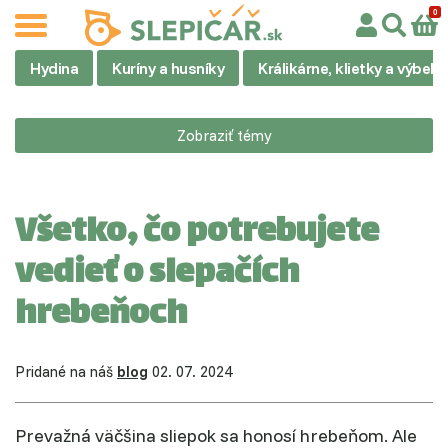
Hydina
Kuríny a husníky
Králikárne, klietky a výbehy
Zobraziť témy
Všetko, čo potrebujete
vedieť o slepačích
hrebeňoch
Pridané na náš
blog
02. 07. 2024
Prevažná väčšina sliepok sa honosí hrebeňom. Ale