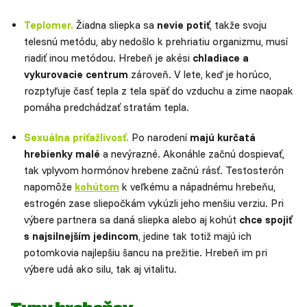
Teplomer.
Žiadna sliepka sa
nevie potiť
, takže svoju
telesnú metódu, aby nedošlo k prehriatiu organizmu, musí
riadiť inou metódou. Hrebeň je akési
chladiace a
vykurovacie centrum
zároveň. V lete, keď je horúco,
rozptyľuje časť tepla z tela späť do vzduchu a zime naopak
pomáha predchádzať stratám tepla.
Sexuálna príťažlivosť.
Po narodení
majú kurčatá
hrebienky malé
a nevýrazné. Akonáhle začnú dospievať,
tak vplyvom hormónov hrebene začnú rásť. Testosterón
napomôže
kohútom
k veľkému a nápadnému hrebeňu,
estrogén zase sliepočkám vykúzli jeho menšiu verziu. Pri
výbere partnera sa daná sliepka alebo aj kohút
chce spojiť
s najsilnejším jedincom
, jedine tak totiž majú ich
potomkovia najlepšiu šancu na prežitie. Hrebeň im pri
výbere udá ako silu, tak aj vitalitu.