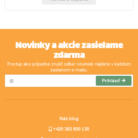
Novinky a akcie zasielame
zdarma
Postup ako prípadne zrušiť odber noviniek nájdete v každom
zaslanom e-mailu.
Prihlásiť
Náš blog
+420 383 800 130