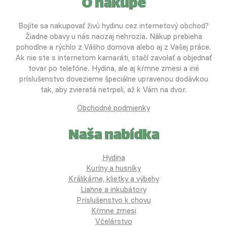
O nákupe
Bojíte sa nakupovať živú hydinu cez internetový obchod?
Žiadne obavy u nás naozaj nehrozia. Nákup prebieha
pohodlne a rýchlo z Vášho domova alebo aj z Vašej práce.
Ak nie ste s internetom kamaráti, stačí zavolať a objednať
tovar po telefóne. Hydina, ale aj kŕmne zmesi a iné
príslušenstvo dovezieme špeciálne upravenou dodávkou
tak, aby zvieratá netrpeli, až k Vám na dvor.
Obchodné podmienky
Naša nabídka
Hydina
Kuríny a husníky
Králikárne, klietky a výbehy
Liahne a inkubátory
Príslušenstvo k chovu
Kŕmne zmesi
Včelárstvo