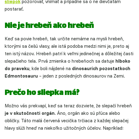
sliepok
pozorovať, vnímať a prípadne sa o ne dievčatám
postarať.
Nie je hrebeň ako hrebeň
Keď sa povie hrebeň, tak určite nemáme na mysli hrebeň,
ktorými sa češú vlasy, ale istá podoba medzi nimi je, preto aj
ten istý názov. Hrebeň patrí k veľmi jedinečnej a dôležitej časti
slepačieho tela. Prvá zmienka o hrebeňoch sa datuje
hlboko
do praveku
, kde boli nájdené na
dinosaurích pozostatkoch
Edmontosauru
– jeden z posledných dinosaurov na Zemi.
Prečo ho sliepka má?
Možno vás prekvapí, keď sa teraz dozviete, že slepačí hrebeň
je v skutočnosti orgán
. Áno, orgán ako sú pľúca alebo
obličky. Táto malá červená vecička trčiaca z každej slepačej
hlavy slúži hneď na niekoľko užitočných účelov. Napríklad: