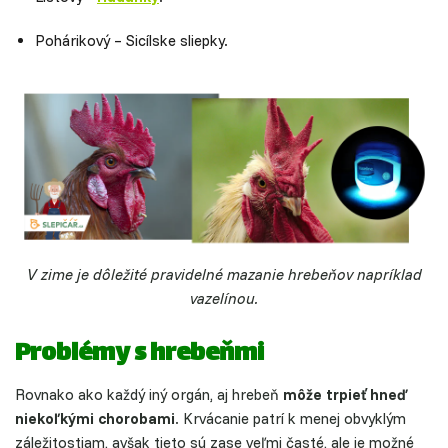
Pohárikový – Sicílske sliepky.
V zime je dôležité pravidelné mazanie hrebeňov napríklad
vazelínou.
Problémy s hrebeňmi
Rovnako ako každý iný orgán, aj hrebeň
môže trpieť hneď
niekoľkými chorobami
. Krvácanie patrí k menej obvyklým
záležitostiam, avšak tieto sú zase veľmi časté, ale je možné