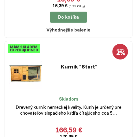
15,39 €
(0,75 €/kg)
Do košíka
Výhodnejšie balenie
MÁM SKLADEM
EXPEDUJI IHNED
Kurník "Start"
Skladom
Drevený kurník nemeckej kvality. Kurín je určený pre
chovateľov slepačieho kŕdľa čítajúceho cca 5…
166,59 €
170,39 €