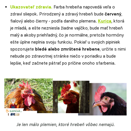
Ukazovateľ zdravia.
Farba hrebeňa napovedá veľa o
zdraví sliepok. Prirodzený a zdravý hrebeň bude
červený
,
fialový alebo čierny - podľa daného plemena.
Kurica
, ktorá
je mladá, a ešte nezniesla žiadne vajíčko, bude mať hrebeň
malý a akoby priehľadný, čo je normálne, pretože hormóny
ešte úplne neplnia svoju funkciu. Pokiaľ u svojich pipiniek
spozorujete
bledé alebo zmrštené hrebene
, určite s nimi
nebude po zdravotnej stránke niečo v poriadku a bude
lepšie, keď začnete pátrať po príčine onoho sfarbenia.
Je len málo plemien, ktoré hrebeň vôbec nemajú.