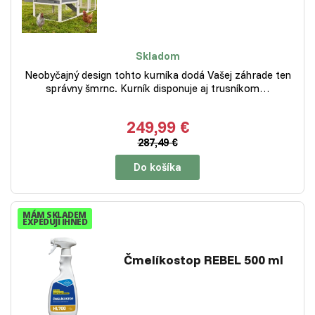
Skladom
Neobyčajný design tohto kurníka dodá Vašej záhrade ten
správny šmrnc. Kurník disponuje aj trusníkom…
249,99 €
287,49 €
Do košíka
MÁM SKLADEM
EXPEDUJI IHNED
Čmelíkostop REBEL 500 ml