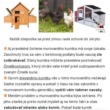
Každá sliepočka sa pred zimou rada schová do úkrytu.
④
Aj pravidelné čistenie murovaného kurníka má svoje úskalia.
Zaschnutý trus sa vám z betónovej podlahy bude naozaj
zle
zoškrabávať
. Steny kurníka môžete pravidelne postrekovať
Čmelíkostopom
, ktorý chráni vaše kŕdeľ pred cudzopasníkom
zvaným Čmelík kurie.
⑤
Oproti
drevenému kurníku
vás u toho murovaného nečakajú
žiadne rozsiahle opravy a pokiaľ z času na čas vykonáte v
murovanom kurníku generálku,
vydrží vám takmer naveky
.
⑥
Menším problém u murovaného kurníka býva vetranie. Pri
jeho stavbe je preto nutné myslieť aj na tento fakt a včas
zabudovať okienko alebo komín
. Pokiaľ bude kurník