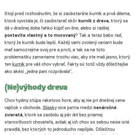
Stojí pred rozhodnutím, že si zaobstaráte kurník a prvá dilema,
ktorá vyvstala je, či zaobstarať skôr
kurník z dreva
, ktorý sa
dá v dnešnej dobe ľahko kúpiť on-line, alebo si radšej
postavíte vlastný a to murovaný
? Tak a teraz babo rad,
ktorý že kurník bude lepší. Každý vami zvolený variant bude
mať samozrejme svoj pre a proti, a tak sa na túto
problematiku zameriame trochu viac, aby ste mali jasno, ktorý
ten
kurník
pre váš chov vybrať. Fakty sú totiž vždy dôležitejšie
ako akési „jedna pani rozprávala“.
(Ne)výhody dreva
Chov hydiny stúpa raketovo hore, aby aj nie pri dnešnej cene
vajíčok v obchode.
Sliepky
síce patria medzi
nenáročné
zvieratá
, ktoré sa zaobídu aj pár dní bez priamej
starostlivosti chovateľa, avšak aj ich chov so sebou nesie isté
pravidlá, bez ktorých to jednoducho nepôjde. Dôležitou