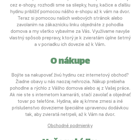
cez e-shopy, rozhodli sme sa sliepky, husy, kačice a ďalšiu
hydinu priblížiť pomocou nášho e-shopu až k vám na dvor.
Teraz si pomocou našich webových stránok alebo
zavolaním na zákaznícku linku objednáte z pohodlia
domova a my všetko vybavíme za Vás. Využívame navyše
vlastný spôsob prepravy, ktorý je k zvieratám úplne šetrný
a v poriadku ich dovezie až k Vám.
O nákupe
Bojíte sa nakupovať živú hydinu cez internetový obchod?
Žiadne obavy u nás naozaj nehrozia. Nákup prebieha
pohodlne a rýchlo z Vášho domova alebo aj z Vašej práce.
Ak nie ste s internetom kamaráti, stačí zavolať a objednať
tovar po telefóne. Hydina, ale aj kŕmne zmesi a iné
príslušenstvo dovezieme špeciálne upravenou dodávkou
tak, aby zvieratá netrpeli, až k Vám na dvor.
Obchodné podmienky