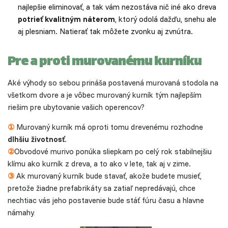
najlepšie eliminovať, a tak vám nezostáva nič iné ako dreva
potrieť kvalitným náterom
, ktorý odolá dažďu, snehu ale
aj plesniam. Natierať tak môžete zvonku aj zvnútra.
Pre a proti murovanému kurníku
Aké výhody so sebou prináša postavená murovaná stodola na
všetkom dvore a je vôbec murovaný kurník tým najlepším
riešim pre ubytovanie vašich operencov?
①
Murovaný kurník má oproti tomu drevenému rozhodne
dlhšiu životnosť
.
②
Obvodové murivo ponúka sliepkam po celý rok stabilnejšiu
klímu ako kurník z dreva, a to ako v lete, tak aj v zime.
③
Ak murovaný kurník bude stavať, akože budete musieť,
pretože žiadne prefabrikáty sa zatiaľ nepredávajú, chce
nechtiac vás jeho postavenie bude stáť fúru času a hlavne
námahy
.