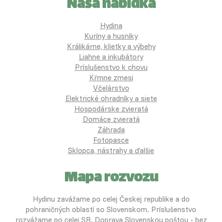
Naša nabídka
Hydina
Kuríny a husníky
Králikárne, klietky a výbehy
Liahne a inkubátory
Príslušenstvo k chovu
Kŕmne zmesi
Včelárstvo
Elektrické ohradníky a siete
Hospodárske zvieratá
Domáce zvieratá
Záhrada
Fotopasce
Sklopca, nástrahy a ďalšie
Mapa rozvozu
Hydinu zavážame po celej Českej republike a do
pohraničných oblastí so Slovenskom. Príslušenstvo
rozvážame po celej SR. Doprava Slovenskou poštou - bez