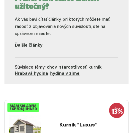
užitočný?
Ak vás baví čítať články, pri ktorých môžete mať
radosť z objavovania nových súvislostí, ste na
správnom mieste.
Ďalšie články
Súvisiace témy:
chov
starostlivosť
kurník
Hrabavá hydina
hydina v zime
MÁM SKLADEM
EXPEDUJI IHNED
Kurník "Luxus"