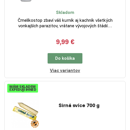
Skladom
Čmelíkostop zbaví váš kurník aj kachník všetkých
vonkajších parazitov, vrátane vývojových štádií…
9,99 €
Do košíka
Viac variantov
MÁM SKLADEM
EXPEDUJI IHNED
Sirná svíce 700 g