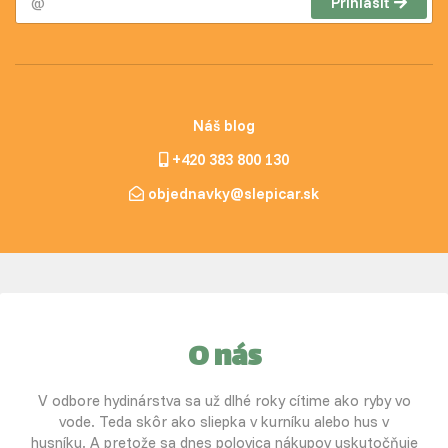
Prihlásiť
Náš blog
+420 383 800 130
objednavky@slepicar.sk
O nás
V odbore hydinárstva sa už dlhé roky cítime ako ryby vo
vode. Teda skôr ako sliepka v kurníku alebo hus v
husníku. A pretože sa dnes polovica nákupov uskutočňuje