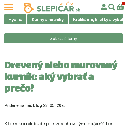
Hydina
Kuríny a husníky
Králikárne, klietky a výbehy
Zobraziť témy
Drevený alebo murovaný
kurník: aký vybrať a
prečo?
Pridané na náš
blog
23. 05. 2025
Ktorý kurník bude pre váš chov tým lepším? Ten