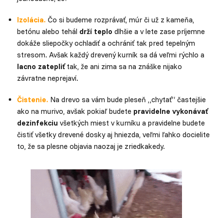
Izolácia.
Čo si budeme rozprávať, múr či už z kameňa,
betónu alebo tehál
drží teplo
dlhšie a v lete zase príjemne
dokáže sliepočky ochladiť a ochrániť tak pred tepelným
stresom. Avšak každý drevený kurník sa dá veľmi rýchlo a
lacno zatepliť
tak, že ani zima sa na znáške nijako
závratne neprejaví.
Čistenie.
Na drevo sa vám bude pleseň „chytať“ častejšie
ako na murivo, avšak pokiaľ budete
pravidelne vykonávať
dezinfekciu
všetkých miest v kurníku a pravidelne budete
čistiť všetky drevené dosky aj hniezda, veľmi ľahko docielite
to, že sa plesne objavia naozaj je zriedkakedy.