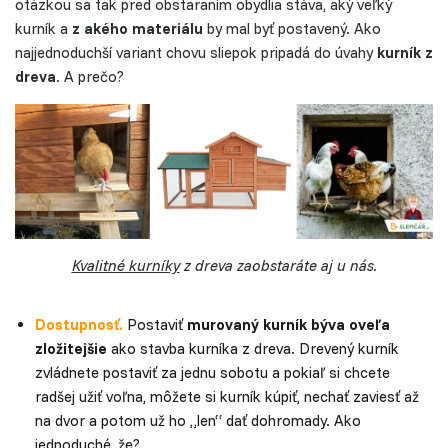
otázkou sa tak pred obstaraním obydlia stáva, aký veľký
kurník a
z akého materiálu
by mal byť postavený. Ako
najjednoduchší variant chovu sliepok pripadá do úvahy
kurník z
dreva
. A prečo?
Kvalitné kurníky
z dreva zaobstaráte aj u nás.
Dostupnosť.
Postaviť
murovaný kurník býva oveľa
zložitejšie
ako stavba kurníka z dreva. Drevený kurník
zvládnete postaviť za jednu sobotu a pokiaľ si chcete
radšej užiť voľna, môžete si kurník kúpiť, nechať zaviesť až
na dvor a potom už ho „len“ dať dohromady. Ako
jednoduché, že?