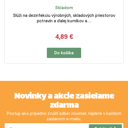
Skladom
Slúži na dezinfekciu výrobných, skladových priestorov
potravín a ďalej kurníkov a…
4,89 €
Do košíka
Novinky a akcie zasielame
zdarma
Postup ako prípadne zrušiť odber noviniek nájdete v každom
zaslanom e-mailu.