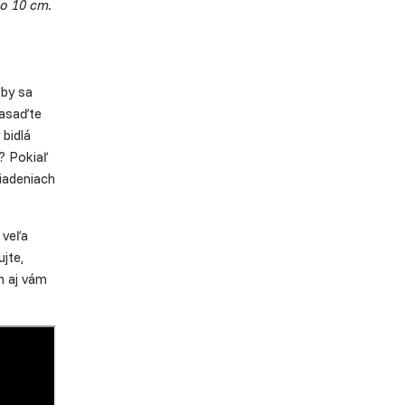
lo 10 cm.
 by sa
zasaďte
 bidlá
? Pokiaľ
riadeniach
 veľa
jte,
m aj vám