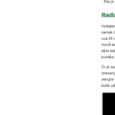
Nie je
Rada
Vzdialen
nemali 
cca 30
tvorili
n
dáte bid
kurníka
Či už s
znesený
venujte
bude vy