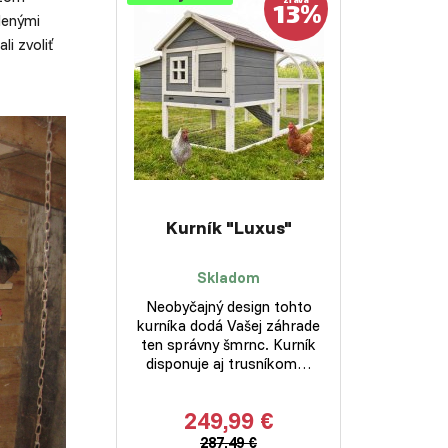
13%
zľava
lenými
i zvoliť
Kurník "Luxus"
Skladom
Neobyčajný design tohto
kurníka dodá Vašej záhrade
ten správny šmrnc. Kurník
disponuje aj trusníkom…
249,99 €
287,49 €