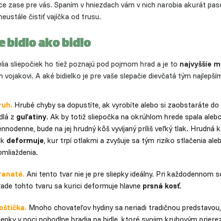
ce zase pre vás. Spaním v hniezdach vám v nich narobia akurát pas
eustále čistiť vajíčka od trusu.
je bidlo ako bidlo
lia sliepočiek ho tiež poznajú pod pojmom hrad a je to
najvyššie m
 vojakovi. A aké bidielko je pre vaše slepačie dievčatá tým najlepší
ruh.
Hrubé chyby sa dopustíte, ak vyrobíte alebo si zaobstaráte do
dlá z
guľatiny
. Ak by totiž sliepočka na okrúhlom hrede spala aleb
nnodenne, bude na jej hrudný kôš vyvíjaný príliš veľký tlak. Hrudná k
ak
deformuje
, kur trpí otlakmi a zvyšuje sa tým riziko stlačenia ale
omliaždenia.
ranaté.
Ani tento tvar nie je pre sliepky ideálny. Pri každodennom s
rade tohto tvaru sa kurici deformuje hlavne
prsná kosť
.
oštička.
Mnoho chovateľov hydiny sa neriadi tradičnou predstavou,
iepky v noci pohodlne hradia na bidle, ktoré svojim kruhovým prier