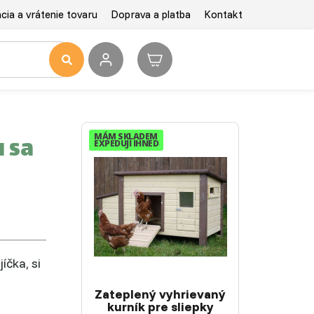
ia a vrátenie tovaru
Doprava a platba
Kontakt
u sa
MÁM SKLADEM
EXPEDUJI IHNED
íčka, si
Zateplený vyhrievaný
kurník pre sliepky