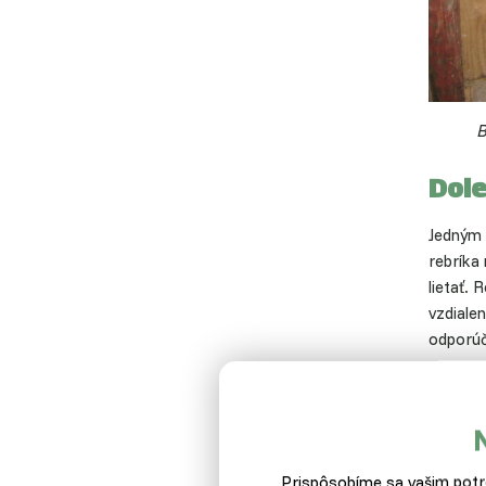
B
Dole
Jedným 
rebríka
lietať. 
vzdiale
odporúč
Keď 
Správna
úspecho
Prispôsobíme sa vašim potre