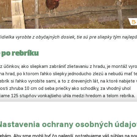
idielka vyrobte z obyčajných dosiek, tie sú pre sliepky tým najlep
 po rebríku
z účinkov, ako sliepkam zabrániť zlietavaniu z hradu, je montáž vy
 na hrad, po ktorom ľahko sliepky jednoducho zlezú a nebudú mať t
Rebrík si ľahko vyrobíte sami, a to z drevených lát, na ktoré nabijete 
nosti zhruba 10 cm od seba priečky ako schodíky, za vhodný uhol
ame 125 stupňov vonkajšieho uhla medzi hredom a telom rebríka.
je bidlo na nič
Nastavenia ochrany osobných údajo
 voľba bidielka pre vaše pipinky
bude mať vplyv
na celý rad chovat
v a počet znesených vajíčok. Tu je zoznam vecí, ktoré správny tvar
bám. Aby sme mohli byť čo najlepší, potrebujeme váš súhlas na pou