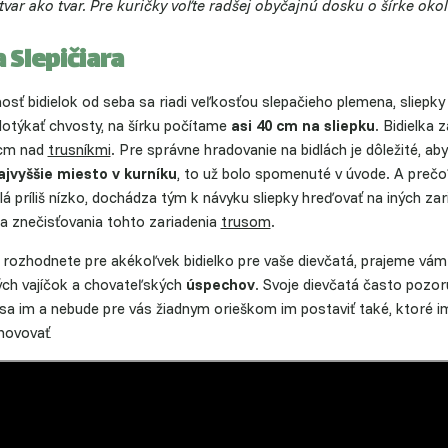
 tvar ako tvar. Pre kuričky voľte radšej obyčajnú dosku o šírke oko
 Slepičiara
osť bidielok od seba sa riadi veľkosťou slepačieho plemena, sliepky
dotýkať chvosty, na šírku počítame
asi 40 cm na sliepku
. Bidielka 
 cm nad
trusníkmi
. Pre správne hradovanie na bidlách je dôležité, aby
ajvyššie miesto v kurníku
, to už bolo spomenuté v úvode. A prečo
lá príliš nízko, dochádza tým k návyku sliepky hreďovať na iných za
 a znečisťovania tohto zariadenia
trusom
.
a rozhodnete pre akékoľvek bidielko pre vaše dievčatá, prajeme vám
ch vajíčok a chovateľských
úspechov
. Svoje dievčatá často pozoru
 sa im a nebude pre vás žiadnym orieškom im postaviť také, ktoré i
hovovať
.