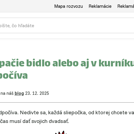
Mapa rozvozu
Reklamácie
Reklamác
pačie bidlo alebo aj v kurník
počíva
 na náš
blog
23. 12. 2025
dpočíva. Nedivte sa, každá sliepočka, od ktorej chcete vaj
bčas musí dať svojich dvadsať.