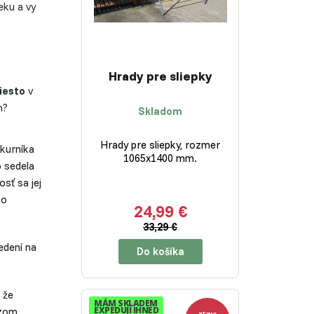
eku a vy
Hrady pre sliepky
iesto
v
m?
Skladom
Hrady pre sliepky, rozmer
 kurníka
1065x1400 mm.
o sedela
osť sa jej
bo
24,99 €
33,29 €
edení na
Do košíka
 že
MÁM SKLADEM
EXPEDUJI IHNED
ezom