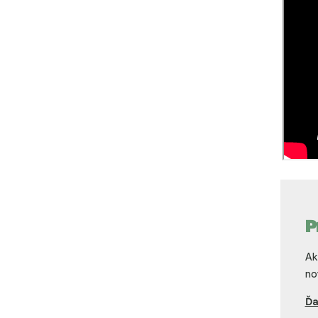
P
Ak
no
Ďa