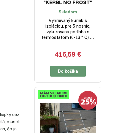
"KERBL NO FROST"
Skladom
Vyhrievaný kurník s
izoláciou, pre 5 nosníc,
vykurovaná podlaha s
termostatom (6-13 ° C),…
416,59 €
Do košíka
MÁM SKLADEM
EXPEDUJI IHNED
25%
zľava
liepky cez
lá, museli
h, čo je