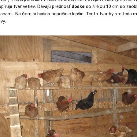
píruje tvar vetiev. Dávajú prednosť
doske
so šírkou 10 cm so zaob
anami. Na ňom si hydina odpočinie lepšie. Tento tvar by ste teda mal
 vy.