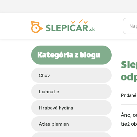
Kategória z blogu
Sle
od
chov
liahnutie
Pridané
hrabavá hydina
Áno, o
tiež o
atlas plemien