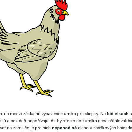
atria medzi základné vybavenie kurníka pre sliepky. Na
bidielkach
s
jú a cez deň odpočívajú. Ak by ste im do kurníka nenainštalovali bid
vať na zemi, čo je pre nich
nepohodlné
alebo v znáškových hniezdac