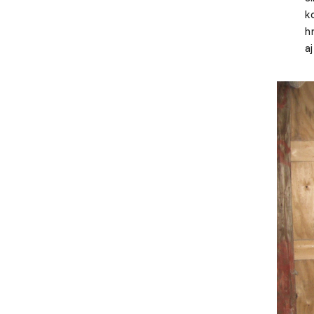
ko
hr
aj