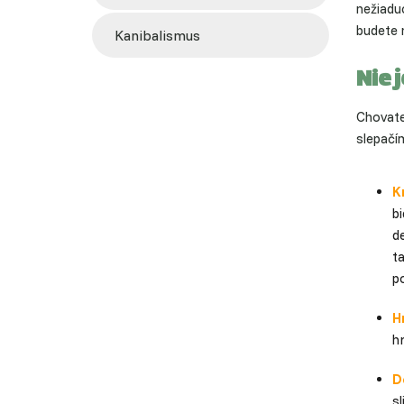
nežiadu
budete n
kanibalismus
Nie 
Chovate
slepačím
K
bi
de
t
p
H
h
D
sl