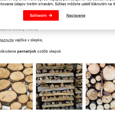
a.
tovanie údajov tretím stranám. Súhlas môžete udeliť kliknutím na tl
Súhlasím
Nastavenie
trata bodov pri posudzovaní na výstavách,
níženie
znášky nosníc,
iaznutie
vajíčka v sliepke,
oškodenie
pernatých
ozdôb sliepok
.