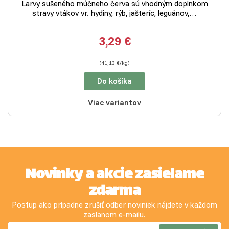
Larvy sušeného múčneho červa sú vhodným doplnkom
stravy vtákov vr. hydiny, rýb, jašteríc, leguánov,…
3,29 €
(41,13 €/kg)
Do košíka
Viac variantov
Novinky a akcie zasielame
zdarma
Postup ako prípadne zrušiť odber noviniek nájdete v každom
zaslanom e-mailu.