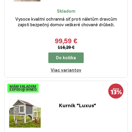
Skladom
Vysoce kvalitní ochranná síť proti náletům dravcům
zajistí bezpečný domov veškeré chované drůbeži.
99,59 €
116,29 €
Do košíka
Viac variantov
MÁM SKLADEM
EXPEDUJI IHNED
Kurník "Luxus"