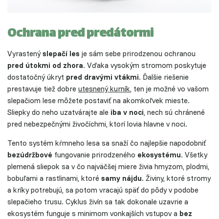
Ochrana pred predátormi
Vyrastený
slepačí les
je sám sebe prirodzenou ochranou
pred útokmi od zhora
. Vďaka vysokým stromom poskytuje
dostatočný úkryt
pred dravými vtákmi
. Ďalšie riešenie
prestavuje tiež dobre
utesnený kurník
, ten je možné vo vašom
slepačiom lese môžete postaviť na akomkoľvek mieste.
Sliepky do neho uzatvárajte ale
iba v noci
, nech sú chránené
pred nebezpečnými živočíchmi, ktorí lovia hlavne v noci.
Tento systém kŕmneho lesa sa snaží čo najlepšie napodobniť
bezúdržbové
fungovanie prirodzeného
ekosystému
. Všetky
plemená sliepok sa v čo najväčšej miere živia hmyzom, plodmi,
bobuľami a rastlinami, ktoré
samy nájdu
. Živiny, ktoré stromy
a kríky potrebujú, sa potom vracajú späť do pôdy v podobe
slepačieho trusu. Cyklus živín sa tak dokonale uzavrie a
ekosystém funguje s minimom vonkajších vstupov a
bez