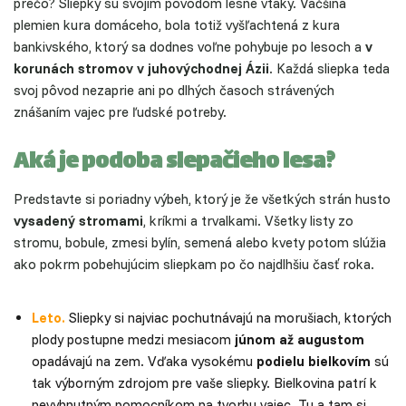
prečo? Sliepky sú svojím pôvodom lesné vtáky. Väčšina
plemien kura domáceho, bola totiž vyšľachtená z kura
bankivského, ktorý sa dodnes voľne pohybuje po lesoch a
v
korunách stromov v juhovýchodnej Ázii
. Každá sliepka teda
svoj pôvod nezaprie ani po dlhých časoch strávených
znášaním vajec pre ľudské potreby.
Aká je podoba slepačieho lesa?
Predstavte si poriadny výbeh, ktorý je že všetkých strán husto
vysadený stromami
, kríkmi a trvalkami. Všetky listy zo
stromu, bobule, zmesi bylín, semená alebo kvety potom slúžia
ako pokrm pobehujúcim sliepkam po čo najdlhšiu časť roka.
Leto.
Sliepky si najviac pochutnávajú na morušiach, ktorých
plody postupne medzi mesiacom
júnom až augustom
opadávajú na zem. Vďaka vysokému
podielu bielkovím
sú
tak výborným zdrojom pre vaše sliepky. Bielkovina patrí k
nevyhnutným pomocníkom na tvorbu vajec. Tu a tam si