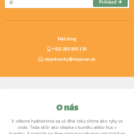
Prihlásiť
Náš blog
+420 383 800 130
objednavky@slepicar.sk
O nás
V odbore hydinárstva sa už dlhé roky cítime ako ryby vo
vode. Teda skôr ako sliepka v kurníku alebo hus v
husníku. A pretože sa dnes polovica nákupov uskutočňuje