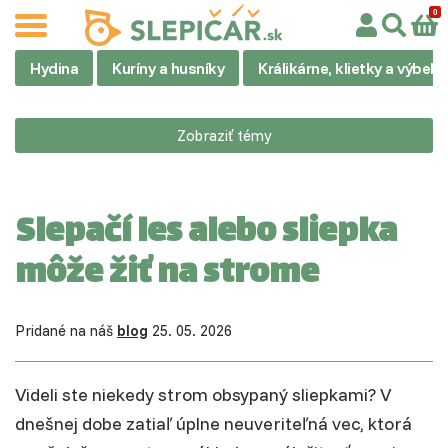
Hydina
Kuríny a husníky
Králikárne, klietky a výbehy
Zobraziť témy
Slepačí les alebo sliepka
môže žiť na strome
Pridané na náš
blog
25. 05. 2026
Videli ste niekedy strom obsypaný sliepkami? V
dnešnej dobe zatiaľ úplne neuveriteľná vec, ktorá