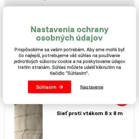
Ak vás baví čítať články, pri ktorých môžete mať
radosť z objavovania nových súvislostí, ste na
správnom mieste.
Nastavenia ochrany
osobných údajov
Ďalšie články
Prispôsobíme sa vašim potrebám. Aby sme mohli byť
čo najlepší, potrebujeme váš súhlas na používanie
Súvisiace témy:
chov
kŕmenie
Hrabavá hydina
jednotlivých súborov cookie a na poskytovanie údajov
tretím stranám. Súhlas môžete udeliť kliknutím na
tlačidlo "Súhlasím".
Súhlasím
Nastavenie
MÁM SKLADEM
EXPEDUJI IHNED
Sieť proti vtákom 8 x 8 m