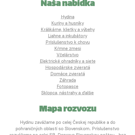
Naša nabídka
Hydina
Kuríny a husníky
Králikárne, klietky a výbehy
Liahne a inkubátory
Príslušenstvo k chovu
Kŕmne zmesi
Včelárstvo
Elektrické ohradníky a siete
Hospodárske zvieratá
Domáce zvieratá
Záhrada
Fotopasce
Sklopca, nástrahy a ďalšie
Mapa rozvozu
Hydinu zavážame po celej Českej republike a do
pohraničných oblastí so Slovenskom. Príslušenstvo
rozvážame po celej SR. Doprava Slovenskou poštou - bez