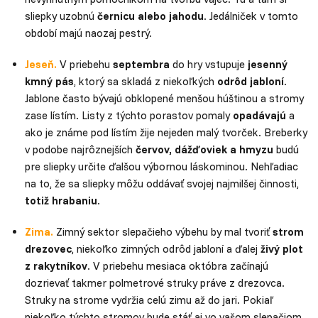
sliepky uzobnú
černicu alebo jahodu
. Jedálniček v tomto
období majú naozaj pestrý.
Jeseň.
V priebehu
septembra
do hry vstupuje
jesenný
kmný pás
, ktorý sa skladá z niekoľkých
odrôd jabloní
.
Jablone často bývajú obklopené menšou húštinou a stromy
zase lístím. Listy z týchto porastov pomaly
opadávajú
a
ako je známe pod lístím žije nejeden malý tvorček. Breberky
v podobe najrôznejších
červov, dážďoviek a hmyzu
budú
pre sliepky určite ďalšou výbornou láskominou. Nehľadiac
na to, že sa sliepky môžu oddávať svojej najmilšej činnosti,
totiž hrabaniu
.
Zima.
Zimný sektor slepačieho výbehu by mal tvoriť
strom
drezovec
, niekoľko zimných odrôd jabloní a ďalej
živý plot
z rakytníkov
. V priebehu mesiaca októbra začínajú
dozrievať takmer polmetrové struky práve z drezovca.
Struky na strome vydržia celú zimu až do jari. Pokiaľ
niekoľko týchto stromov bude stáť aj vo vašom slepačiom