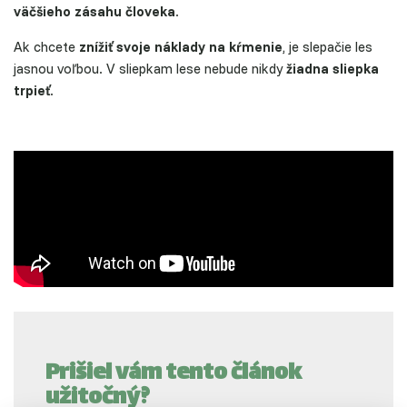
väčšieho zásahu človeka
.
Ak chcete
znížiť svoje náklady na kŕmenie
, je slepačie les
jasnou voľbou. V sliepkam lese nebude nikdy
žiadna sliepka
trpieť
.
Prišiel vám tento článok
užitočný?