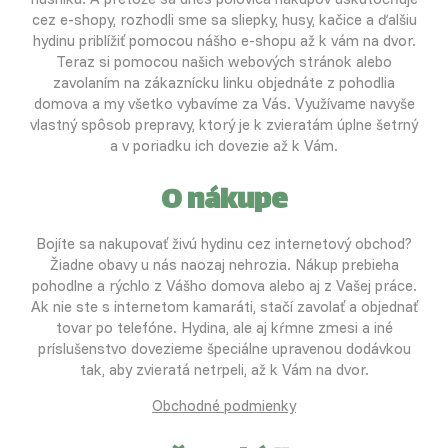
cez e-shopy, rozhodli sme sa sliepky, husy, kačice a ďalšiu
hydinu priblížiť pomocou nášho e-shopu až k vám na dvor.
Teraz si pomocou našich webových stránok alebo
zavolaním na zákaznícku linku objednáte z pohodlia
domova a my všetko vybavíme za Vás. Využívame navyše
vlastný spôsob prepravy, ktorý je k zvieratám úplne šetrný
a v poriadku ich dovezie až k Vám.
O nákupe
Bojíte sa nakupovať živú hydinu cez internetový obchod?
Žiadne obavy u nás naozaj nehrozia. Nákup prebieha
pohodlne a rýchlo z Vášho domova alebo aj z Vašej práce.
Ak nie ste s internetom kamaráti, stačí zavolať a objednať
tovar po telefóne. Hydina, ale aj kŕmne zmesi a iné
príslušenstvo dovezieme špeciálne upravenou dodávkou
tak, aby zvieratá netrpeli, až k Vám na dvor.
Obchodné podmienky