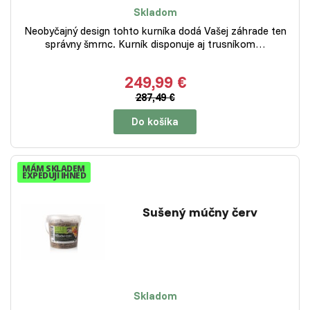
Skladom
Neobyčajný design tohto kurníka dodá Vašej záhrade ten
správny šmrnc. Kurník disponuje aj trusníkom…
249,99 €
287,49 €
Do košíka
MÁM SKLADEM
EXPEDUJI IHNED
Sušený múčny červ
Skladom