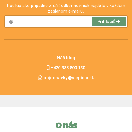
Postup ako prípadne zrušiť odber noviniek nájdete v každom
zaslanom e-mailu.
Prihlásiť
Náš blog
+420 383 800 130
objednavky@slepicar.sk
O nás