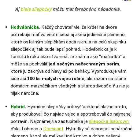
Aj
biele sliepočky
môžu mať farebného nápadníka.
Hodvábnička
.
Každý chovateľ vie, že kŕdeľ na dvore
potrebuje mať vo vnútri seba aj akési jedinečné plemeno,
ktoré ostatným slepičkám dodá iskru a na celú skupinku
sliepočiek aj tak bude lepší pohľad. Hodvábnička je k
tomutu kroku ako stvorená. Je známa ako "mačiatko" a
môže sa pochváliť
jedinečným načechraným perím
,
ktoré ju zakrýva od hlavy až po beháky. Vyprodukuje vám
síce asi
100 ks malých vajec ročne
, ale razom sa stane
domácim maznáčikom všetkých a starostlivosť o ňu nie je
nijak náročná.
Hybrid.
Hybridné sliepočky boli vyšľachtené hlavne preto,
aby produkovali čo najviac vajec a spotrebovali čo najmenej
potravín. Najznámejšia zastupitelka je
sliepočka Isabrown
,
ďalej Lohman a
Dominant
. Hybridky sú napospol nenáročné
plemeno, ktoré ak má kvalitné krmivo a dobre riešený