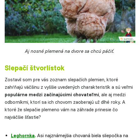
Aj nosné plemená na dvore sa chcú páčiť.
Slepačí štvorlístok
Zostavil som pre vás zoznam slepačích plemien, ktoré
zahŕňajú väčšinu z vyššie uvedených charakteristík a sú veľmi
populárne medzi začínajúcimi chovateľmi
, ale aj medzi
odborníkmi, ktorí sa ich chovom zaoberajú už dlhé roky. A
ktoré že slepačie plemeno vám na záhrade prinesie čo
najväčšie šťastie?
Leghornka
.
Asi najznámejšia chovaná biela sliepočka na