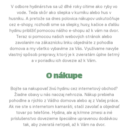
V odbore hydinárstva sa už dlhé roky cítime ako ryby vo
vode. Teda skôr ako sliepka v kurníku alebo hus v
husníku. A pretože sa dnes polovica nákupov uskutočňuje
cez e-shopy, rozhodli sme sa sliepky, husy, kačice a ďalšiu
hydinu priblížiť pomocou nášho e-shopu až k vám na dvor.
Teraz si pomocou našich webových stránok alebo
zavolaním na zákaznícku linku objednáte z pohodlia
domova a my všetko vybavíme za Vás. Využívame navyše
vlastný spôsob prepravy, ktorý je k zvieratám úplne šetrný
a v poriadku ich dovezie až k Vám.
O nákupe
Bojíte sa nakupovať živú hydinu cez internetový obchod?
Žiadne obavy u nás naozaj nehrozia. Nákup prebieha
pohodlne a rýchlo z Vášho domova alebo aj z Vašej práce.
Ak nie ste s internetom kamaráti, stačí zavolať a objednať
tovar po telefóne. Hydina, ale aj kŕmne zmesi a iné
príslušenstvo dovezieme špeciálne upravenou dodávkou
tak, aby zvieratá netrpeli, až k Vám na dvor.