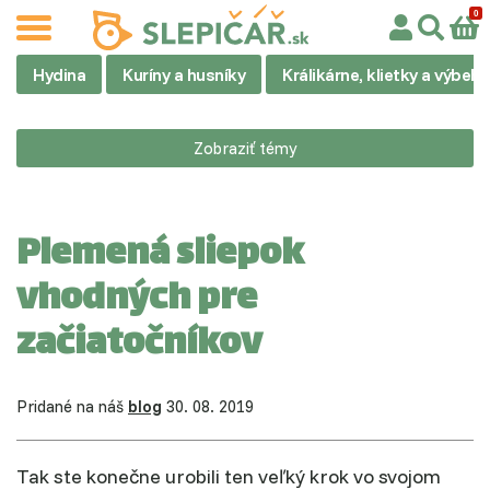
Hydina
Kuríny a husníky
Králikárne, klietky a výbehy
Zobraziť témy
Plemená sliepok
vhodných pre
začiatočníkov
Pridané na náš
blog
30. 08. 2019
Tak ste konečne urobili ten veľký krok vo svojom