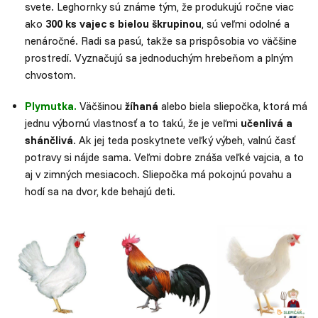
svete. Leghornky sú známe tým, že produkujú ročne viac
ako
300 ks vajec s bielou škrupinou
, sú veľmi odolné a
nenáročné. Radi sa pasú, takže sa prispôsobia vo väčšine
prostredí. Vyznačujú sa jednoduchým hrebeňom a plným
chvostom.
Plymutka
.
Väčšinou
žíhaná
alebo biela sliepočka, ktorá má
jednu výbornú vlastnosť a to takú, že je veľmi
učenlivá a
shánčlivá
. Ak jej teda poskytnete veľký výbeh, valnú časť
potravy si nájde sama. Veľmi dobre znáša veľké vajcia, a to
aj v zimných mesiacoch. Sliepočka má pokojnú povahu a
hodí sa na dvor, kde behajú deti.