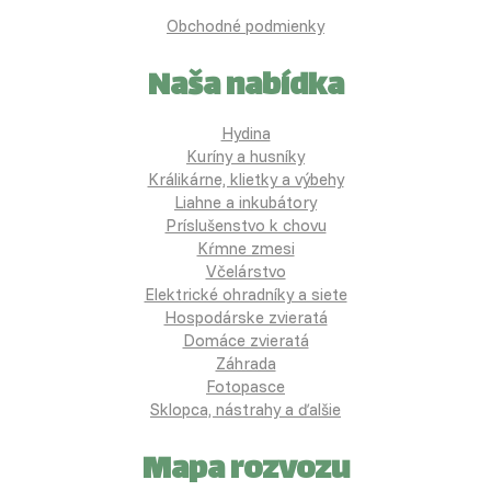
Obchodné podmienky
Naša nabídka
Hydina
Kuríny a husníky
Králikárne, klietky a výbehy
Liahne a inkubátory
Príslušenstvo k chovu
Kŕmne zmesi
Včelárstvo
Elektrické ohradníky a siete
Hospodárske zvieratá
Domáce zvieratá
Záhrada
Fotopasce
Sklopca, nástrahy a ďalšie
Mapa rozvozu