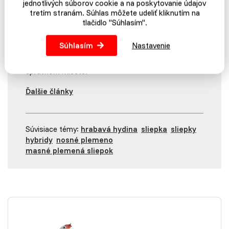
jednotlivých súborov cookie a na poskytovanie údajov
Prišiel vám tento článok
tretím stranám. Súhlas môžete udeliť kliknutím na
užitočný?
tlačidlo "Súhlasím".
Súhlasím
Nastavenie
Ak vás baví čítať články, pri ktorých môžete mať
radosť z objavovania nových súvislostí, ste na
správnom mieste.
Ďalšie články
Súvisiace témy:
hrabavá hydina
sliepka
sliepky
hybridy
nosné plemeno
masné plemená sliepok