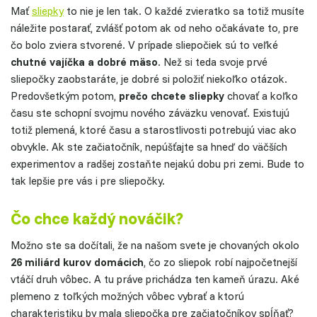
Mať
sliepky
to nie je len tak. O každé zvieratko sa totiž musíte
náležite postarať, zvlášť potom ak od neho očakávate to, pre
čo bolo zviera stvorené. V prípade sliepočiek sú to veľké
chutné vajíčka a dobré mäso
. Než si teda svoje prvé
sliepočky zaobstaráte, je dobré si položiť niekoľko otázok.
Predovšetkým potom,
prečo chcete sliepky
chovať a koľko
času ste schopní svojmu nového záväzku venovať. Existujú
totiž plemená, ktoré času a starostlivosti potrebujú viac ako
obvykle. Ak ste začiatočník, nepúšťajte sa hneď do väčších
experimentov a radšej zostaňte nejakú dobu pri zemi. Bude to
tak lepšie pre vás i pre sliepočky.
Čo chce každý nováčik?
Možno ste sa dočítali, že na našom svete je chovaných okolo
26 miliárd kurov domácich
, čo zo sliepok robí najpočetnejší
vtáčí druh vôbec. A tu práve prichádza ten kameň úrazu. Aké
plemeno z toľkých možných vôbec vybrať a ktorú
charakteristiku by mala sliepočka pre začiatočníkov spĺňať?