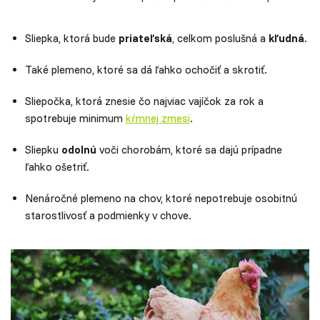
Sliepka, ktorá bude
priateľská
, celkom poslušná a
kľudná
.
Také plemeno, ktoré sa dá ľahko ochočiť a skrotiť.
Sliepočka, ktorá znesie čo najviac vajíčok za rok a
spotrebuje minimum
kŕmnej zmesi
.
Sliepku
odolnú
voči chorobám, ktoré sa dajú prípadne
ľahko ošetriť.
Nenáročné plemeno na chov, ktoré nepotrebuje osobitnú
starostlivosť a podmienky v chove.