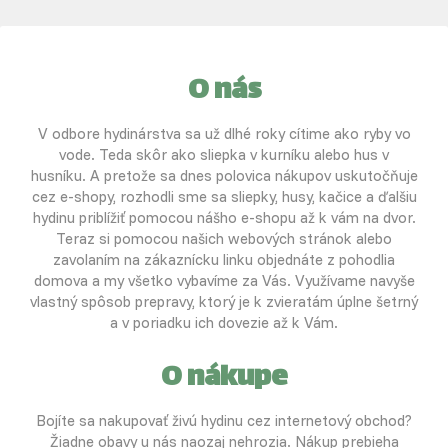
O nás
V odbore hydinárstva sa už dlhé roky cítime ako ryby vo
vode. Teda skôr ako sliepka v kurníku alebo hus v
husníku. A pretože sa dnes polovica nákupov uskutočňuje
cez e-shopy, rozhodli sme sa sliepky, husy, kačice a ďalšiu
hydinu priblížiť pomocou nášho e-shopu až k vám na dvor.
Teraz si pomocou našich webových stránok alebo
zavolaním na zákaznícku linku objednáte z pohodlia
domova a my všetko vybavíme za Vás. Využívame navyše
vlastný spôsob prepravy, ktorý je k zvieratám úplne šetrný
a v poriadku ich dovezie až k Vám.
O nákupe
Bojíte sa nakupovať živú hydinu cez internetový obchod?
Žiadne obavy u nás naozaj nehrozia. Nákup prebieha