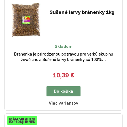
Sušené larvy bránenky 1kg
Skladom
Branenka je prirodzenou potravou pre veľkú skupinu
živočíchov. Sušené larvy bránenky sú 100%…
10,39 €
Do košíka
Viac variantov
MÁM SKLADEM
EXPEDUJI IHNED