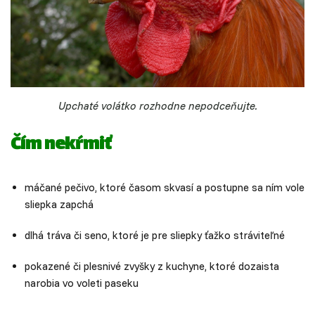
Upchaté volátko rozhodne nepodceňujte.
Čím nekŕmiť
máčané pečivo, ktoré časom skvasí a postupne sa ním vole
sliepka zapchá
dlhá tráva či seno, ktoré je pre sliepky ťažko stráviteľné
pokazené či plesnivé zvyšky z kuchyne, ktoré dozaista
narobia vo voleti paseku