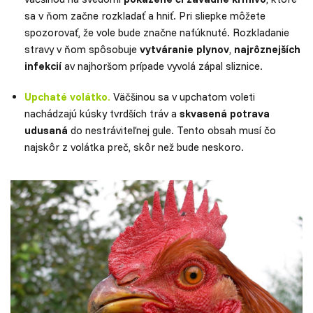
sa v ňom začne rozkladať a hniť. Pri sliepke môžete
spozorovať, že vole bude značne nafúknuté. Rozkladanie
stravy v ňom spôsobuje
vytváranie plynov
,
najrôznejších
infekcií
av najhoršom prípade vyvolá zápal sliznice.
Upchaté volátko
.
Väčšinou sa v upchatom voleti
nachádzajú kúsky tvrdších tráv a
skvasená potrava
udusaná
do nestráviteľnej gule. Tento obsah musí čo
najskôr z volátka preč, skôr než bude neskoro.