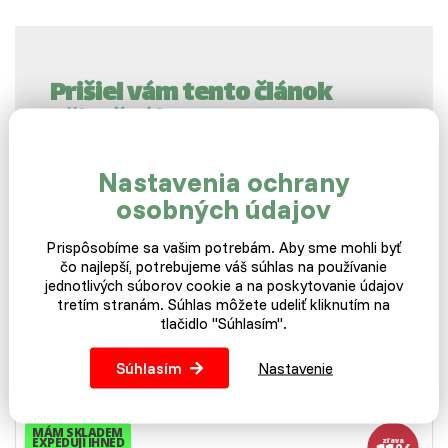
Prišiel vám tento článok
užitočný?
Ak vás baví čítať články, pri ktorých môžete mať
Nastavenia ochrany
radosť z objavovania nových súvislostí, ste na
osobných údajov
správnom mieste.
Prispôsobíme sa vašim potrebám. Aby sme mohli byť
Ďalšie články
čo najlepší, potrebujeme váš súhlas na používanie
jednotlivých súborov cookie a na poskytovanie údajov
tretím stranám. Súhlas môžete udeliť kliknutím na
Súvisiace témy:
krmivo
Hrabavá hydina
trávenie
tlačidlo "Súhlasím".
Súhlasím
Nastavenie
MÁM SKLADEM
EXPEDUJI IHNED