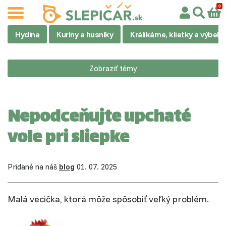
Hydina
Kuríny a husníky
Králikárne, klietky a výbehy
Zobraziť témy
Nepodceňujte upchaté
vole pri sliepke
Pridané na náš
blog
01. 07. 2025
Malá vecička, ktorá môže spôsobiť veľký problém.