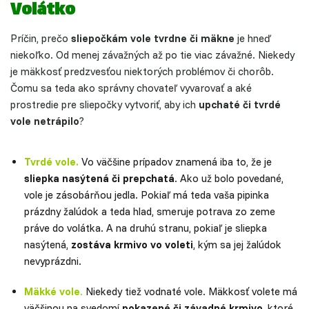
Volátko
Príčin, prečo
sliepočkám vole tvrdne či mäkne
je hneď
niekoľko. Od menej závažných až po tie viac závažné. Niekedy
je mäkkosť predzvesťou niektorých problémov či chorôb.
Čomu sa teda ako správny chovateľ vyvarovať a aké
prostredie pre sliepočky vytvoriť, aby ich
upchaté či tvrdé
vole netrápilo
?
Tvrdé vole.
Vo väčšine prípadov znamená iba to, že je
sliepka nasýtená či prepchatá
. Ako už bolo povedané,
vole je zásobárňou jedla. Pokiaľ má teda vaša pipinka
prázdny žalúdok a teda hlad, smeruje potrava zo zeme
práve do volátka. A na druhú stranu, pokiaľ je sliepka
nasýtená,
zostáva krmivo vo voleti
, kým sa jej žalúdok
nevyprázdni.
Mäkké vole
.
Niekedy tiež vodnaté vole. Mäkkosť volete má
väčšinou na svedomí
pokazené či závadné krmivo
, ktoré