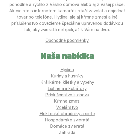
pohodlne a rýchlo z Vášho domova alebo aj z Vašej práce.
Ak nie ste s internetom kamaráti, stačí zavolať a objednať
tovar po telefóne. Hydina, ale aj kŕmne zmesi a iné
príslušenstvo dovezieme špeciálne upravenou dodávkou
tak, aby zvieratá netrpeli, až k Vám na dvor.
Obchodné podmienky
Naša nabídka
Hydina
Kuríny a husníky
Králikárne, klietky a výbehy
Liahne a inkubátory
Príslušenstvo k chovu
Kŕmne zmesi
Včelárstvo
Elektrické ohradníky a siete
Hospodárske zvieratá
Domáce zvieratá
Záhrada