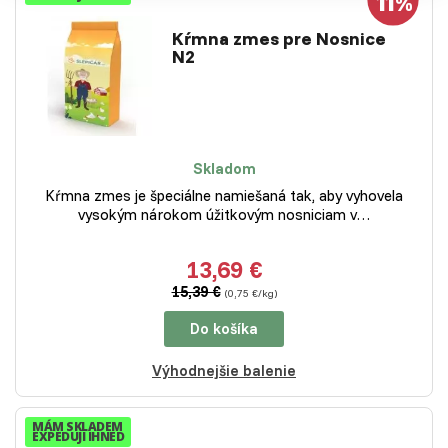
Kŕmna zmes pre Nosnice
N2
Skladom
Kŕmna zmes je špeciálne namiešaná tak, aby vyhovela
vysokým nárokom úžitkovým nosniciam v…
13,69 €
15,39 €
(0,75 €/kg)
Do košíka
Výhodnejšie balenie
MÁM SKLADEM
EXPEDUJI IHNED