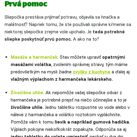
Prvá pomoc
Sliepočka prestáva prijímať potravu, objavila sa hnačka a
malátnosť? Napriek tomu, že ste používali správne kŕmenie sa
niektorej sliepočke zrejme vole upchalo. Je
teda potrebné
sliepke
poskytnúť prvú pomoc
. A ako na to?
Masáže a harmanček.
Stav môžete upraviť
opatrnými
masážami volátka
, zvolením správnej stravy, tým máme
predovšetkým na mysli žiadne
zvyšky z kuchyne
a ďalej aj
vlažným výplachom z harmančeka lekárskeho
.
Živočíšne uhlie.
Ak nepomôže vašej sliepočke odvar z
harmančeka je potrebné prejsť na niečo účinnejšie a to je
živočíšne uhlie
. Jednu tabletku rozpustite vo vode alebo v
náleve z harmančeka a volátko roztokom vypláchnite.
Pomôže vám k tomu
lievik a napríklad gumová hadička
.
Výplach pokojne niekoľkokrát zopakujte. Odporúča sa aj
jednu tabletku do volete umiestniť
, nechať ju dva dni