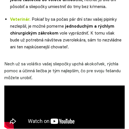
pôsobiť a sliepočky umiestniť do tmy bez kŕmenia.
Veterinár.
Pokiaľ by sa počas pár dní stav vašej pipinky
nezlepšil, je možné pomerne
jednoduchým a rýchlym
chirurgickým zákrokom
vole vyprázdniť. K tomu však
bude už potrebná návšteva zverolekára, sám to nezvládne
ani ten najskúsenejší chovateľ.
Nech už sa volátko vašej sliepočky upchá akokoľvek, rýchla
pomoc a účinná liečba je tým najlepším, čo pre svoju fešandu
môžete urobiť.