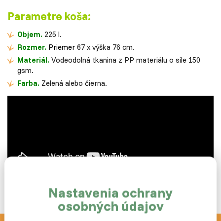
Parametre koša:
Objem.
225 l.
Rozmer.
P
riemer
67 x výška 76 cm.
Materiál.
Vodeodolná tkanina z PP materiálu o sile 150
gsm.
Farba.
Zelená alebo čierna.
Nastavenia ochrany
osobných údajov