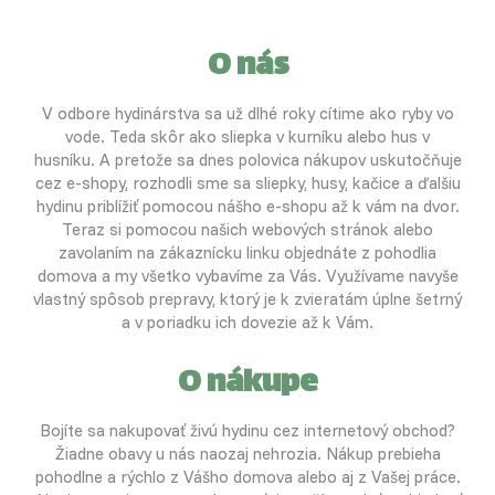
O nás
V odbore hydinárstva sa už dlhé roky cítime ako ryby vo
vode. Teda skôr ako sliepka v kurníku alebo hus v
husníku. A pretože sa dnes polovica nákupov uskutočňuje
cez e-shopy, rozhodli sme sa sliepky, husy, kačice a ďalšiu
hydinu priblížiť pomocou nášho e-shopu až k vám na dvor.
Teraz si pomocou našich webových stránok alebo
zavolaním na zákaznícku linku objednáte z pohodlia
domova a my všetko vybavíme za Vás. Využívame navyše
vlastný spôsob prepravy, ktorý je k zvieratám úplne šetrný
a v poriadku ich dovezie až k Vám.
O nákupe
Bojíte sa nakupovať živú hydinu cez internetový obchod?
Žiadne obavy u nás naozaj nehrozia. Nákup prebieha
pohodlne a rýchlo z Vášho domova alebo aj z Vašej práce.