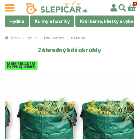
Hydina
Kuríny a husníky
Králikárne, klietky a výbehy
Domov
Hydina
Príslušenstvo
Ostatné
Záhradný kôš okrúhly
MÁM SKLADEM
EXPEDUJI IHNED