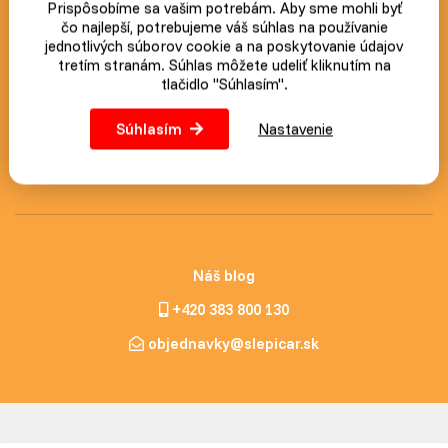
Prispôsobíme sa vašim potrebám. Aby sme mohli byť
Novinky a akcie zasielame
čo najlepší, potrebujeme váš súhlas na používanie
jednotlivých súborov cookie a na poskytovanie údajov
zdarma
tretím stranám. Súhlas môžete udeliť kliknutím na
tlačidlo "Súhlasím".
Postup ako prípadne zrušiť odber noviniek nájdete v každom
zaslanom e-mailu.
Súhlasím
Nastavenie
Prihlásiť
Náš blog
+420 383 800 130
objednavky@slepicar.sk