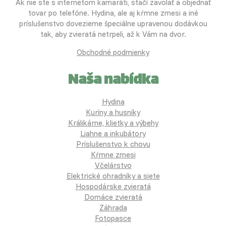
Ak nie ste s internetom kamaráti, stačí zavolať a objednať
tovar po telefóne. Hydina, ale aj kŕmne zmesi a iné
príslušenstvo dovezieme špeciálne upravenou dodávkou
tak, aby zvieratá netrpeli, až k Vám na dvor.
Obchodné podmienky
Naša nabídka
Hydina
Kuríny a husníky
Králikárne, klietky a výbehy
Liahne a inkubátory
Príslušenstvo k chovu
Kŕmne zmesi
Včelárstvo
Elektrické ohradníky a siete
Hospodárske zvieratá
Domáce zvieratá
Záhrada
Fotopasce