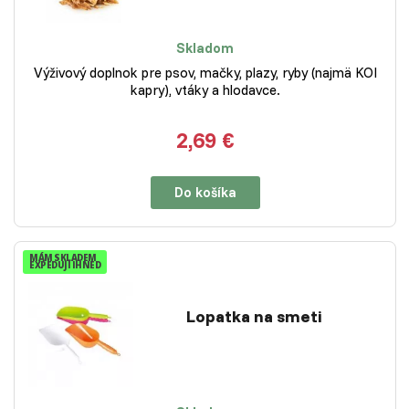
Skladom
Výživový doplnok pre psov, mačky, plazy, ryby (najmä KOI
kapry), vtáky a hlodavce.
2,69 €
Do košíka
MÁM SKLADEM
EXPEDUJI IHNED
Lopatka na smeti