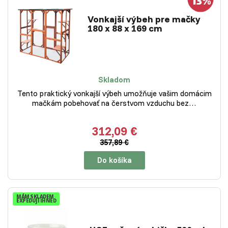
Vonkajší výbeh pre mačky
180 x 88 x 169 cm
Skladom
Tento praktický vonkajší výbeh umožňuje vašim domácim
mačkám pobehovať na čerstvom vzduchu bez…
312,09 €
357,89 €
Do košíka
MÁM SKLADEM
EXPEDUJI IHNED