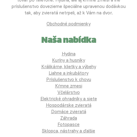
príslušenstvo dovezieme špeciálne upravenou dodávkou
tak, aby zvieratá netrpeli, až k Vám na dvor.
Obchodné podmienky
Naša nabídka
Hydina
Kuríny a husníky
Králikárne, klietky a výbehy
Liahne a inkubátory
Príslušenstvo k chovu
Kŕmne zmesi
Včelárstvo
Elektrické ohradníky a siete
Hospodárske zvieratá
Domáce zvieratá
Záhrada
Fotopasce
Sklopca, nástrahy a ďalšie