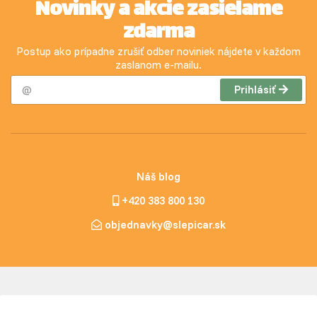
Novinky a akcie zasielame
zdarma
Postup ako prípadne zrušiť odber noviniek nájdete v každom
zaslanom e-mailu.
Prihlásiť
Náš blog
+420 383 800 130
objednavky@slepicar.sk