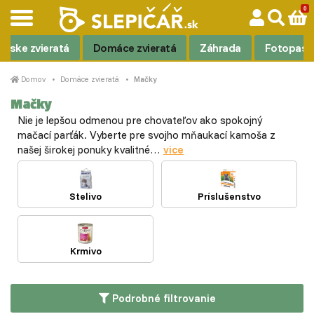
rske zvieratá
Domáce zvieratá
Záhrada
Fotopasc
Domov
Domáce zvieratá
Mačky
Mačky
Nie je lepšou odmenou pre chovateľov ako spokojný
mačací parťák. Vyberte pre svojho mňaukací kamoša z
našej širokej ponuky kvalitné…
vice
Stelivo
Príslušenstvo
Krmivo
Podrobné filtrovanie