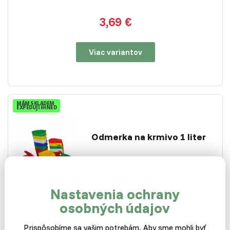
3,69 €
Viac variantov
MÁM SKLADEM
EXPEDUJI IHNED
Odmerka na krmivo 1 liter
Nastavenia ochrany
Skladom
osobných údajov
Plastová odmerka na kŕmne zmesi, prášky a ďalšie sypký
materiál.
Prispôsobíme sa vašim potrebám. Aby sme mohli byť