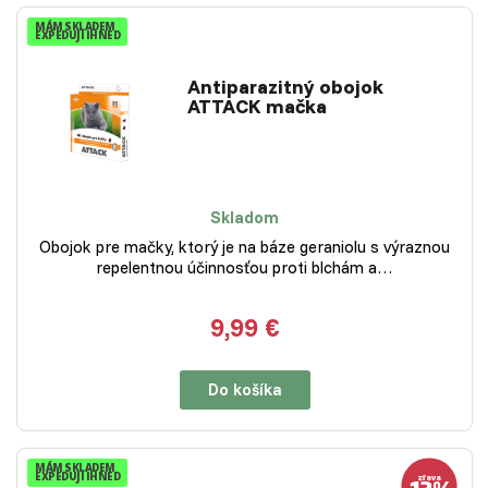
MÁM SKLADEM
EXPEDUJI IHNED
Antiparazitný obojok
ATTACK mačka
Skladom
Obojok pre mačky, ktorý je na báze geraniolu s výraznou
repelentnou účinnosťou proti blchám a…
9,99 €
Do košíka
MÁM SKLADEM
EXPEDUJI IHNED