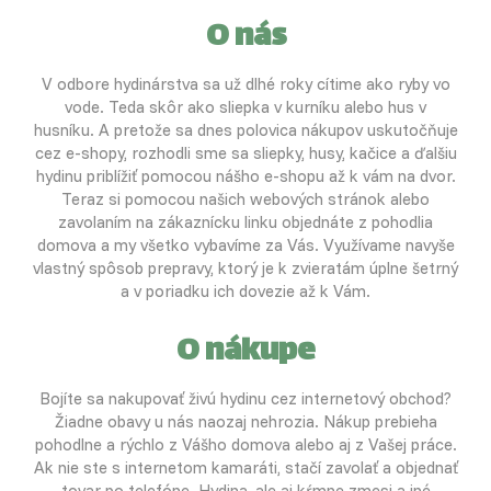
O nás
V odbore hydinárstva sa už dlhé roky cítime ako ryby vo
vode. Teda skôr ako sliepka v kurníku alebo hus v
husníku. A pretože sa dnes polovica nákupov uskutočňuje
cez e-shopy, rozhodli sme sa sliepky, husy, kačice a ďalšiu
hydinu priblížiť pomocou nášho e-shopu až k vám na dvor.
Teraz si pomocou našich webových stránok alebo
zavolaním na zákaznícku linku objednáte z pohodlia
domova a my všetko vybavíme za Vás. Využívame navyše
vlastný spôsob prepravy, ktorý je k zvieratám úplne šetrný
a v poriadku ich dovezie až k Vám.
O nákupe
Bojíte sa nakupovať živú hydinu cez internetový obchod?
Žiadne obavy u nás naozaj nehrozia. Nákup prebieha
pohodlne a rýchlo z Vášho domova alebo aj z Vašej práce.
Ak nie ste s internetom kamaráti, stačí zavolať a objednať
tovar po telefóne. Hydina, ale aj kŕmne zmesi a iné