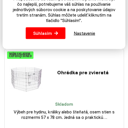
čo najlepší, potrebujeme váš súhlas na používanie
2,49 €
jednotlivých súborov cookie a na poskytovanie údajov
tretím stranám. Súhlas môžete udeliť kliknutím na
tlačidlo "Súhlasím".
Do košíka
Súhlasím
Nastavenie
Viac variantov
MÁM SKLADEM
EXPEDUJI IHNED
Ohrádka pre zvieratá
Skladom
Výbeh pre hydinu, králiky alebo šteňatá, osem stien s
rozmermi 57 x 78 cm. Jedná sa o praktickú…