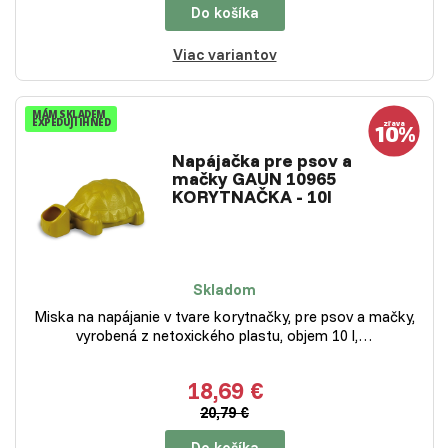
Do košíka
Viac variantov
MÁM SKLADEM
EXPEDUJI IHNED
Napájačka pre psov a
mačky GAUN 10965
KORYTNAČKA - 10l
Skladom
Miska na napájanie v tvare korytnačky, pre psov a mačky,
vyrobená z netoxického plastu, objem 10 l,…
18,69 €
20,79 €
Do košíka