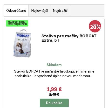
Odporúčané
Nejlevnější
Nejdražší
MÁM SKLADEM
EXPEDUJI IHNED
Stelivo pre mačky BORCAT
Extra, 5 l
Skladom
Stelivo BORCAT je najľahšie hrudkujúce minerálne
podstielka. Je vyrobené úplne novou modernou…
1,99 €
2,49 €
Do košíka