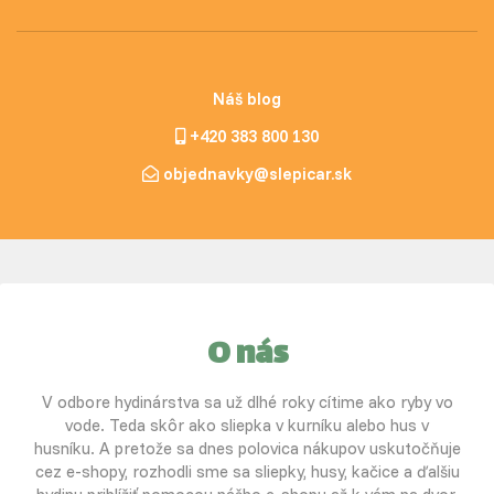
Náš blog
+420 383 800 130
objednavky@slepicar.sk
O nás
V odbore hydinárstva sa už dlhé roky cítime ako ryby vo
vode. Teda skôr ako sliepka v kurníku alebo hus v
husníku. A pretože sa dnes polovica nákupov uskutočňuje
cez e-shopy, rozhodli sme sa sliepky, husy, kačice a ďalšiu