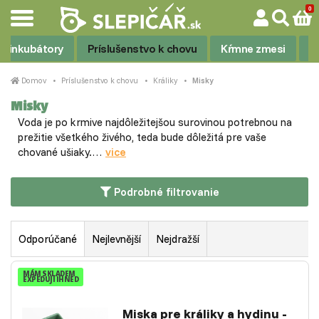
 a inkubátory
Príslušenstvo k chovu
Kŕmne zmesi
V
Domov
Príslušenstvo k chovu
Králiky
Misky
Misky
Voda je po krmive najdôležitejšou surovinou potrebnou na
prežitie všetkého živého, teda bude dôležitá pre vaše
chované ušiaky.…
vice
Podrobné filtrovanie
Odporúčané
Nejlevnější
Nejdražší
MÁM SKLADEM
EXPEDUJI IHNED
Miska pre králiky a hydinu -