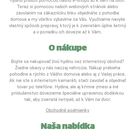
hydinu priblížiť pomocou nášho e-shopu až k vám na dvor.
Teraz si pomocou našich webových stránok alebo
zavolaním na zákaznícku linku objednáte z pohodlia
domova a my všetko vybavíme za Vás. Využívame navyše
vlastný spôsob prepravy, ktorý je k zvieratám úplne šetrný
a v poriadku ich dovezie až k Vám.
O nákupe
Bojíte sa nakupovať živú hydinu cez internetový obchod?
Žiadne obavy u nás naozaj nehrozia. Nákup prebieha
pohodlne a rýchlo z Vášho domova alebo aj z Vašej práce.
Ak nie ste s internetom kamaráti, stačí zavolať a objednať
tovar po telefóne. Hydina, ale aj kŕmne zmesi a iné
príslušenstvo dovezieme špeciálne upravenou dodávkou
tak, aby zvieratá netrpeli, až k Vám na dvor.
Obchodné podmienky
Naša nabídka