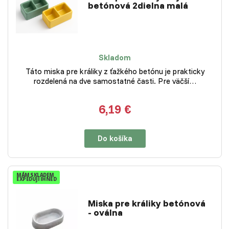
betónová 2dielna malá
Skladom
Táto miska pre králiky z ťažkého betónu je prakticky
rozdelená na dve samostatné časti. Pre väčší…
6,19 €
Do košíka
MÁM SKLADEM
EXPEDUJI IHNED
Miska pre králiky betónová
- oválna