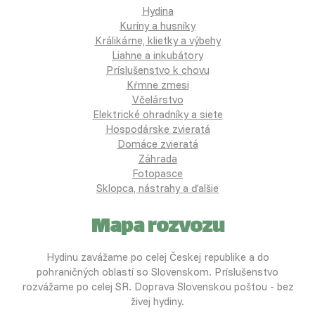
Hydina
Kuríny a husníky
Králikárne, klietky a výbehy
Liahne a inkubátory
Príslušenstvo k chovu
Kŕmne zmesi
Včelárstvo
Elektrické ohradníky a siete
Hospodárske zvieratá
Domáce zvieratá
Záhrada
Fotopasce
Sklopca, nástrahy a ďalšie
Mapa rozvozu
Hydinu zavážame po celej Českej republike a do
pohraničných oblastí so Slovenskom. Príslušenstvo
rozvážame po celej SR. Doprava Slovenskou poštou - bez
živej hydiny.