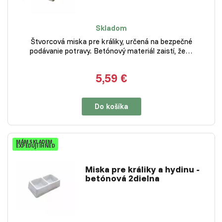
Skladom
Štvorcová miska pre králiky, určená na bezpečné
podávanie potravy. Betónový materiál zaistí, že…
5,59 €
Do košíka
MÁM SKLADEM
EXPEDUJI IHNED
Miska pre králiky a hydinu -
betónová 2dielna