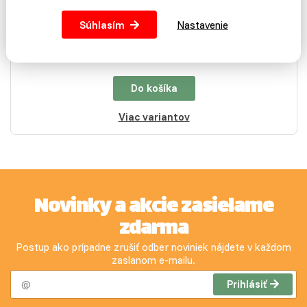
proti prevráteniu a následnému vysypanie…
Súhlasím
Nastavenie
3,69 €
Do košíka
Viac variantov
Novinky a akcie zasielame
zdarma
Postup ako prípadne zrušiť odber noviniek nájdete v každom
zaslanom e-mailu.
Prihlásiť