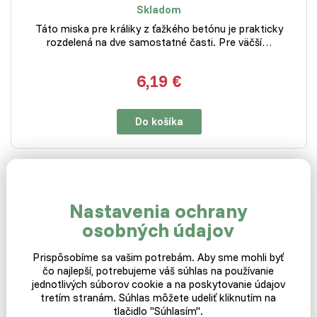
Skladom
Táto miska pre králiky z ťažkého betónu je prakticky
rozdelená na dve samostatné časti. Pre väčší…
6,19 €
Do košíka
MÁM SKLADEM
EXPEDUJI IHNED
Nastavenia ochrany
Miska pre králiky betónová
- guľatá - 350 ml
osobných údajov
Prispôsobíme sa vašim potrebám. Aby sme mohli byť
čo najlepší, potrebujeme váš súhlas na používanie
jednotlivých súborov cookie a na poskytovanie údajov
Skladom
tretím stranám. Súhlas môžete udeliť kliknutím na
tlačidlo "Súhlasím".
Miska pre králiky je z ťažkého materiálu a teda odolná