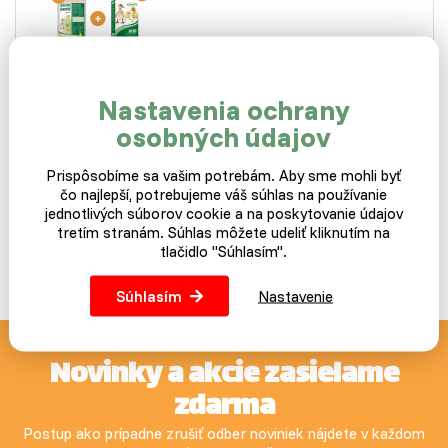
Skladom
Základný balík krmív na výkrm malých husí a kačíc, ktorý
Nastavenia ochrany
potrebuje každý dobrý chovateľ. Tento…
osobných údajov
37,49 €
Prispôsobíme sa vašim potrebám. Aby sme mohli byť
čo najlepší, potrebujeme váš súhlas na používanie
jednotlivých súborov cookie a na poskytovanie údajov
Do košíka
tretím stranám. Súhlas môžete udeliť kliknutím na
tlačidlo "Súhlasím".
Súhlasím
Nastavenie
Novinky a akcie zasielame
zdarma
Postup ako prípadne zrušiť odber noviniek nájdete v každom