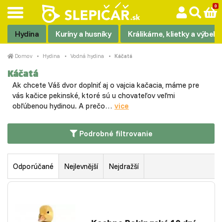
Hydina
Kuríny a husníky
Králikárne, klietky a výbehy
Domov
Hydina
Vodná hydina
Káčatá
Káčatá
Ak chcete Váš dvor doplniť aj o vajcia kačacia, máme pre
vás kačice pekinské, ktoré sú u chovateľov veľmi
obľúbenou hydinou. A prečo…
vice
Podrobné filtrovanie
Odporúčané
Nejlevnější
Nejdražší