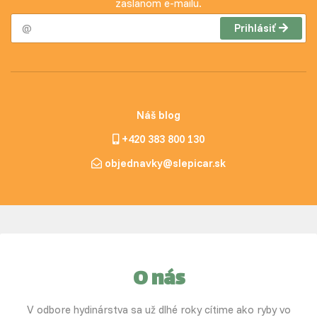
zaslanom e-mailu.
Prihlásiť
Náš blog
+420 383 800 130
objednavky@slepicar.sk
O nás
V odbore hydinárstva sa už dlhé roky cítime ako ryby vo