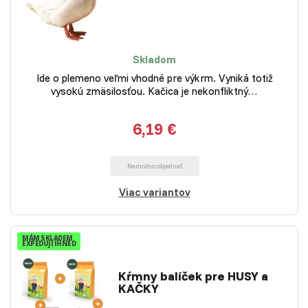
Skladom
Ide o plemeno veľmi vhodné pre výkrm. Vyniká totiž
vysokú zmäsilosťou. Kačica je nekonfliktný…
6,19 €
Nemožno objednať
Viac variantov
MÁM SKLADEM
EXPEDUJI IHNED
Kŕmny balíček pre HUSY a
KAČKY