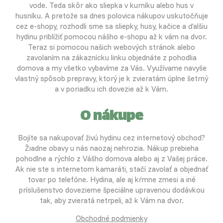
vode. Teda skôr ako sliepka v kurníku alebo hus v
husníku. A pretože sa dnes polovica nákupov uskutočňuje
cez e-shopy, rozhodli sme sa sliepky, husy, kačice a ďalšiu
hydinu priblížiť pomocou nášho e-shopu až k vám na dvor.
Teraz si pomocou našich webových stránok alebo
zavolaním na zákaznícku linku objednáte z pohodlia
domova a my všetko vybavíme za Vás. Využívame navyše
vlastný spôsob prepravy, ktorý je k zvieratám úplne šetrný
a v poriadku ich dovezie až k Vám.
O nákupe
Bojíte sa nakupovať živú hydinu cez internetový obchod?
Žiadne obavy u nás naozaj nehrozia. Nákup prebieha
pohodlne a rýchlo z Vášho domova alebo aj z Vašej práce.
Ak nie ste s internetom kamaráti, stačí zavolať a objednať
tovar po telefóne. Hydina, ale aj kŕmne zmesi a iné
príslušenstvo dovezieme špeciálne upravenou dodávkou
tak, aby zvieratá netrpeli, až k Vám na dvor.
Obchodné podmienky