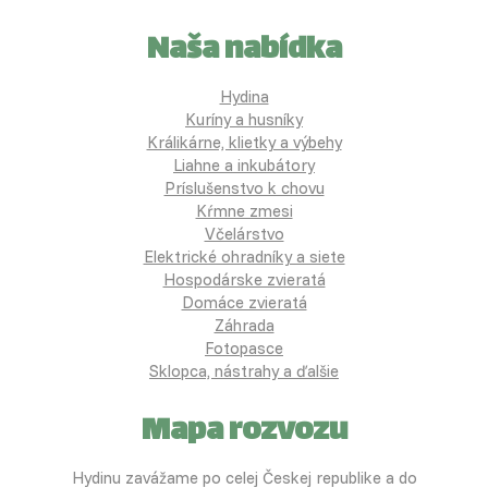
Naša nabídka
Hydina
Kuríny a husníky
Králikárne, klietky a výbehy
Liahne a inkubátory
Príslušenstvo k chovu
Kŕmne zmesi
Včelárstvo
Elektrické ohradníky a siete
Hospodárske zvieratá
Domáce zvieratá
Záhrada
Fotopasce
Sklopca, nástrahy a ďalšie
Mapa rozvozu
Hydinu zavážame po celej Českej republike a do