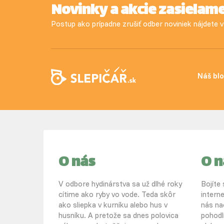
Novinky a akcie zasielam
Postup ako prípadne zrušiť odber noviniek nájdete
Náš bl
O nás
O 
V odbore hydinárstva sa už dlhé roky
Bojíte
cítime ako ryby vo vode. Teda skôr
intern
ako sliepka v kurníku alebo hus v
nás na
husníku. A pretože sa dnes polovica
pohodl