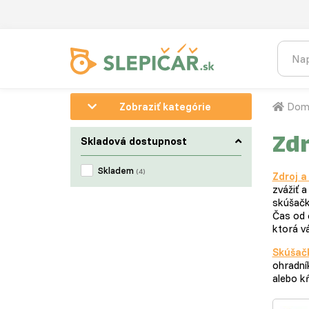
Zobraziť kategórie
Dom
Zdr
Skladová dostupnost
Skladem
(4)
Zdroj a
zvážiť 
skúšačk
Čas od 
ktorá vá
Skúšač
ohradní
alebo k