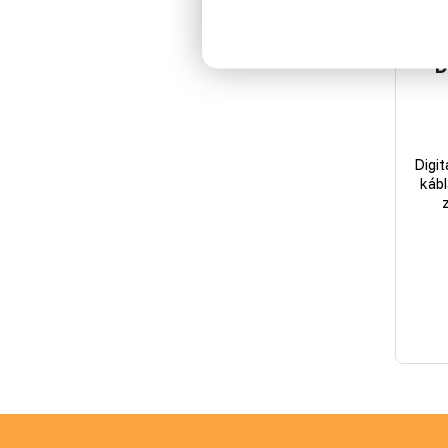
D
Digi
kábl