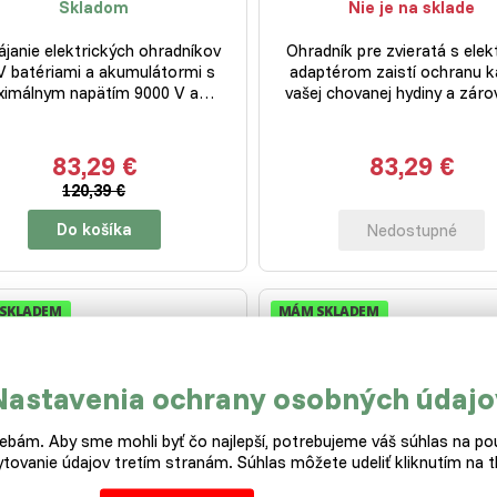
Skladom
Nie je na sklade
janie elektrických ohradníkov
Ohradník pre zvieratá s elek
V batériami a akumulátormi s
adaptérom zaistí ochranu k
imálnym napätím 9000 V a…
vašej chovanej hydiny a zá
83,29 €
83,29 €
120,39 €
Do košíka
Nedostupné
SKLADEM
MÁM SKLADEM
UJI IHNED
EXPEDUJI IHNED
Nastavenia ochrany osobných údajo
bám. Aby sme mohli byť čo najlepší, potrebujeme váš súhlas na pou
tovanie údajov tretím stranám. Súhlas môžete udeliť kliknutím na tl