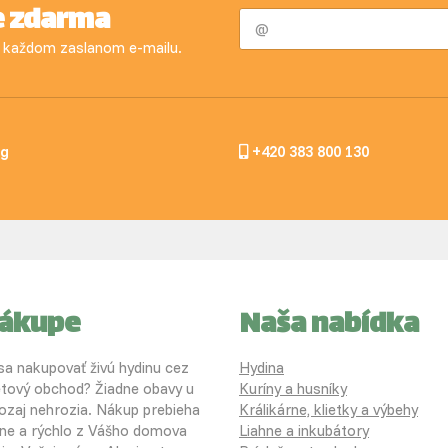
e zdarma
 v každom zaslanom e-mailu.
og
+420 383 800 130
nákupe
Naša nabídka
 sa nakupovať živú hydinu cez
Hydina
etový obchod? Žiadne obavy u
Kuríny a husníky
ozaj nehrozia. Nákup prebieha
Králikárne, klietky a výbehy
ne a rýchlo z Vášho domova
Liahne a inkubátory