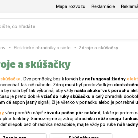
Mapa rozvozu
Reklamácie
Reklamác
ov
Elektrické ohradníky a siete
Zdroje a skúšačky
oje a skúšačky
 skúšačka
. Dve pomôcky, bez ktorých by
nefungoval žiadny
elekt
a nenechať tak nič náhode. Zdroj musí byť predovšetkým
dostatočne
a by mala byť tak výkonná, aby vždy
našla akúkoľvek poruchu
aleb
času je preto dobré
vziať do ruky skúšačku
a celý ohradník dookola
m dá aspon jasný signál, či je všetko v poriadku alebo je potrebné 
ky
vám pomôžu nájsť
závadu počas pár sekúnd
, takže je potom n
k plne funkčný. Samozrejme aj zdroj ohradníku
môže svoju funkci
ŕdeľ sliepok bez ohradníka nezaobíde, majte vždy po ruke
náhradný
Zdroje pre
Skúšačky pre