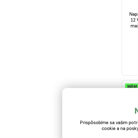
Napá
12 
max
MÁM 
EXPED
Prispôsobíme sa vašim potre
cookie a na posky