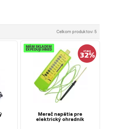
Celkom produktov: 5
MÁM SKLADEM
EXPEDUJI IHNED
32%
zľava
ý
Merač napätia pre
elektrický ohradník