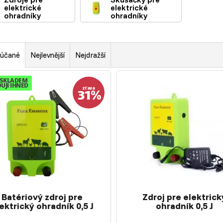
elektrické
elektrické
ohradníky
ohradníky
účané
Nejlevnější
Nejdražší
SKLADEM
UJI IHNED
31%
zľava
Batériový zdroj pre
Zdroj pre elektrick
ektrický ohradník 0,5 J
ohradník 0,5 J