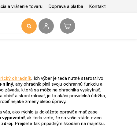
ia a vrátenie tovaru
Doprava a platba
Kontakt
rický ohradník
. Ich výber je teda nutné starostlivo
 silný
, aby ohradník plnil svoju ochrannú funkciu a
o závadu, ktorá sa môže na ohradníka vyskytnúť.
 obísť a skontrolovať, je to akási pravidelná údržba,
urobiť nejaké zmeny alebo úpravy.
a vás, ako rýchlo ju dokážete opraviť a mať zase
u vypovedať
, ak teda viete, že sa vaše stádo oviec
 zdroj
. Prejdete tak prípadným škodám na majetku.