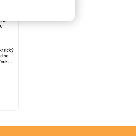
pre
k
ktrický
odlne
oľvek…