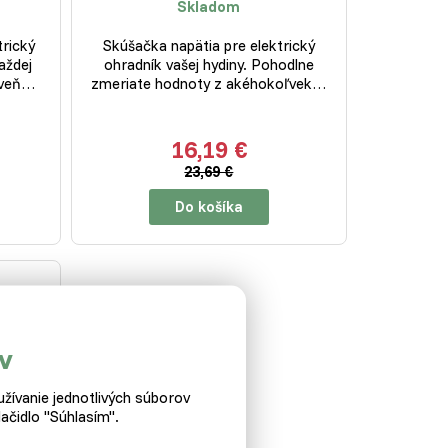
Skladom
trický
Skúšačka napätia pre elektrický
aždej
ohradník vašej hydiny. Pohodlne
roveň…
zmeriate hodnoty z akéhokoľvek…
16,19 €
23,69 €
Do košíka
v
žívanie jednotlivých súborov
ačidlo "Súhlasím".