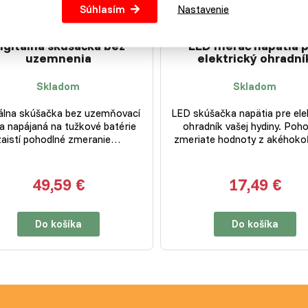
Súhlasím
Nastavenie
igitálna skúšačka bez
LED merač napätia 
uzemnenia
elektrický ohradní
Skladom
Skladom
tálna skúšačka bez uzemňovací
LED skúšačka napätia pre ele
a napájaná na tužkové batérie
ohradník vašej hydiny. Poh
zaistí pohodlné zmeranie…
zmeriate hodnoty z akéhok
49,59 €
17,49 €
Do košíka
Do košíka