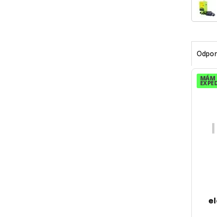
Odpor
MÁM 
EXPED
el