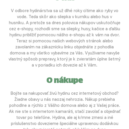
V odbore hydinárstva sa už dlhé roky cítime ako ryby vo
vode. Teda skôr ako sliepka v kurníku alebo hus v
husníku. A pretože sa dnes polovica nákupov uskutočňuje
cez e-shopy, rozhodli sme sa sliepky, husy, kačice a ďalšiu
hydinu priblížiť pomocou nášho e-shopu až k vám na dvor.
Teraz si pomocou našich webových stránok alebo
zavolaním na zákaznícku linku objednáte z pohodlia
domova a my všetko vybavíme za Vás. Využívame navyše
vlastný spôsob prepravy, ktorý je k zvieratám úplne šetrný
a v poriadku ich dovezie až k Vám.
O nákupe
Bojíte sa nakupovať živú hydinu cez internetový obchod?
Žiadne obavy u nás naozaj nehrozia. Nákup prebieha
pohodlne a rýchlo z Vášho domova alebo aj z Vašej práce.
Ak nie ste s internetom kamaráti, stačí zavolať a objednať
tovar po telefóne. Hydina, ale aj kŕmne zmesi a iné
príslušenstvo dovezieme špeciálne upravenou dodávkou