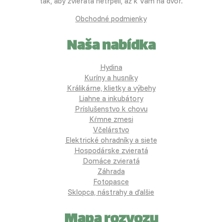
tak, aby zvieratá netrpeli, až k Vám na dvor.
Obchodné podmienky
Naša nabídka
Hydina
Kuríny a husníky
Králikárne, klietky a výbehy
Liahne a inkubátory
Príslušenstvo k chovu
Kŕmne zmesi
Včelárstvo
Elektrické ohradníky a siete
Hospodárske zvieratá
Domáce zvieratá
Záhrada
Fotopasce
Sklopca, nástrahy a ďalšie
Mapa rozvozu