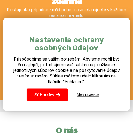
zdarma
Postup ako prípadne zrušiť odber noviniek nájdete v každom
zaslanom e-mailu.
Prihlásiť
Nastavenia ochrany
osobných údajov
Prispôsobíme sa vašim potrebám. Aby sme mohli byť
Náš blog
čo najlepší, potrebujeme váš súhlas na používanie
jednotlivých súborov cookie a na poskytovanie údajov
+420 383 800 130
tretím stranám. Súhlas môžete udeliť kliknutím na
tlačidlo "Súhlasím".
objednavky@slepicar.sk
Súhlasím
Nastavenie
O nás