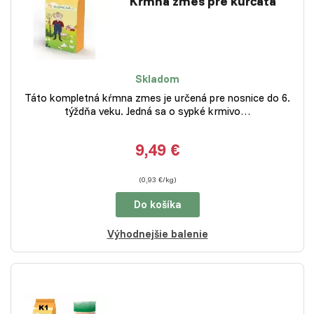
Kŕmna zmes pre kurčatá
Skladom
Táto kompletná kŕmna zmes je určená pre nosnice do 6.
týždňa veku. Jedná sa o sypké krmivo…
9,49 €
(0,93 €/kg)
Do košíka
Výhodnejšie balenie