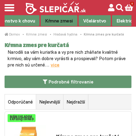
ušenstvo k chovu
Kŕmne zmesi
Včelárstvo
Elektrick
Domov
Kŕmne zmesi
Hrabavá hydina
Kŕmna zmes pre kurčatá
Kŕmna zmes pre kurčatá
Narodili sa vám kuriatka a vy pre nich zháňate kvalitné
krmivo, aby vám dobre vyrástli a prospievali? Potom práve
pre nich sú určené…
vice
Podrobné filtrovanie
Odporúčané
Nejlevnější
Nejdražší
MÁM SKLADEM
EXPEDUJI IHNED