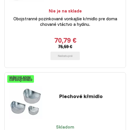
Nie je na sklade
Obojstranné pozinkované vonkajšie kŕmidlo pre doma
chované vtáctvo a hydinu.
70,79 €
75,59 €
Nedostupné
MÁM SKLADEM
EXPEDUJI IHNED
Plechové kŕmidlo
Skladom