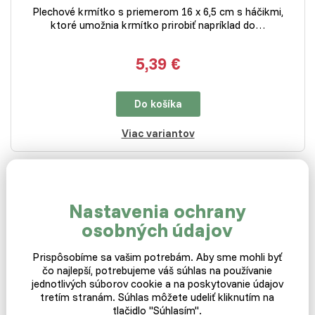
Plechové krmítko s priemerom 16 x 6,5 cm s háčikmi,
ktoré umožnia krmítko prirobiť napríklad do…
5,39 €
Do košíka
Viac variantov
Nastavenia ochrany
Gritník a kŕmidlo pre
osobných údajov
holuby a hydinu
Prispôsobíme sa vašim potrebám. Aby sme mohli byť
čo najlepší, potrebujeme váš súhlas na používanie
jednotlivých súborov cookie a na poskytovanie údajov
tretím stranám. Súhlas môžete udeliť kliknutím na
Iná varianta skladom
tlačidlo "Súhlasím".