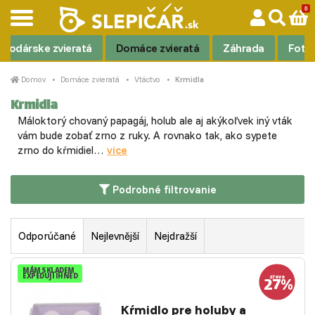
podárske zvieratá
Domáce zvieratá
Záhrada
Foto
Domov
Domáce zvieratá
Vtáctvo
Krmidla
Krmidla
Máloktorý chovaný papagáj, holub ale aj akýkoľvek iný vták
vám bude zobať zrno z ruky. A rovnako tak, ako sypete
zrno do kŕmidiel…
vice
Podrobné filtrovanie
Odporúčané
Nejlevnější
Nejdražší
MÁM SKLADEM
EXPEDUJI IHNED
Kŕmidlo pre holuby a