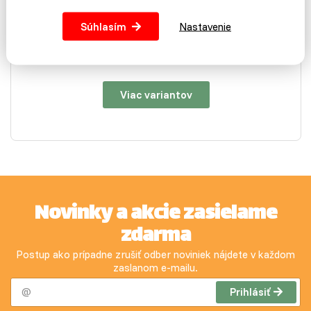
Celoplastové viacmiestne krmítko na nasypanie obilia,
kŕmnych zmesí i gritu.
Súhlasím
Nastavenie
11,19 €
Viac variantov
Novinky a akcie zasielame
zdarma
Postup ako prípadne zrušiť odber noviniek nájdete v každom
zaslanom e-mailu.
Prihlásiť