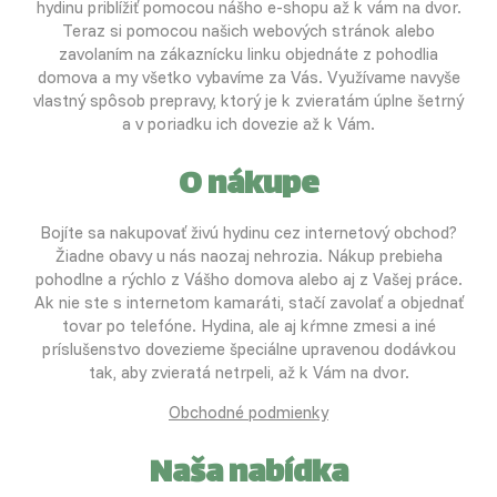
hydinu priblížiť pomocou nášho e-shopu až k vám na dvor.
Teraz si pomocou našich webových stránok alebo
zavolaním na zákaznícku linku objednáte z pohodlia
domova a my všetko vybavíme za Vás. Využívame navyše
vlastný spôsob prepravy, ktorý je k zvieratám úplne šetrný
a v poriadku ich dovezie až k Vám.
O nákupe
Bojíte sa nakupovať živú hydinu cez internetový obchod?
Žiadne obavy u nás naozaj nehrozia. Nákup prebieha
pohodlne a rýchlo z Vášho domova alebo aj z Vašej práce.
Ak nie ste s internetom kamaráti, stačí zavolať a objednať
tovar po telefóne. Hydina, ale aj kŕmne zmesi a iné
príslušenstvo dovezieme špeciálne upravenou dodávkou
tak, aby zvieratá netrpeli, až k Vám na dvor.
Obchodné podmienky
Naša nabídka