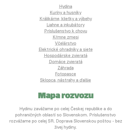
Hydina
Kuríny a husníky
Králikárne, klietky a výbehy
Liahne a inkubátory
Príslušenstvo k chovu
Kŕmne zmesi
Včelárstvo
Elektrické ohradníky a siete
Hospodárske zvieratá
Domáce zvieratá
Záhrada
Fotopasce
Sklopca, nástrahy a ďalšie
Mapa rozvozu
Hydinu zavážame po celej Českej republike a do
pohraničných oblastí so Slovenskom. Príslušenstvo
rozvážame po celej SR. Doprava Slovenskou poštou - bez
živej hydiny.