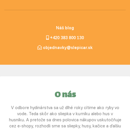
Náš blog
+420 383 800 130
objednavky@slepicar.sk
O nás
V odbore hydinárstva sa už dlhé roky cítime ako ryby vo
vode. Teda skôr ako sliepka v kurníku alebo hus v
husníku. A pretože sa dnes polovica nákupov uskutočňuje
cez e-shopy, rozhodli sme sa sliepky, husy, kačice a ďalšiu