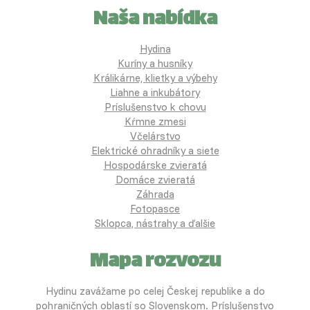
Naša nabídka
Hydina
Kuríny a husníky
Králikárne, klietky a výbehy
Liahne a inkubátory
Príslušenstvo k chovu
Kŕmne zmesi
Včelárstvo
Elektrické ohradníky a siete
Hospodárske zvieratá
Domáce zvieratá
Záhrada
Fotopasce
Sklopca, nástrahy a ďalšie
Mapa rozvozu
Hydinu zavážame po celej Českej republike a do
pohraničných oblastí so Slovenskom. Príslušenstvo