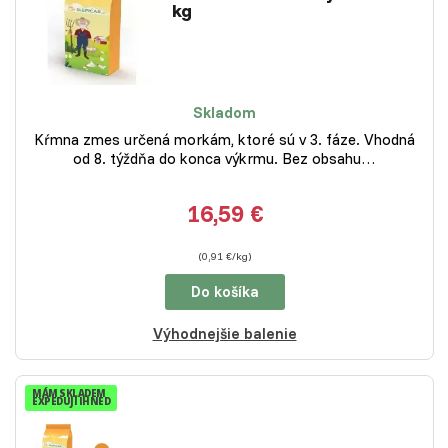
kg
Skladom
Kŕmna zmes určená morkám, ktoré sú v 3. fáze. Vhodná
od 8. týždňa do konca výkrmu. Bez obsahu…
16,59 €
(0,91 €/kg)
Do košíka
Výhodnejšie balenie
MÁM SKLADEM
EXPEDUJI IHNED