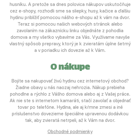
husníku. A pretože sa dnes polovica nákupov uskutočňuje
cez e-shopy, rozhodli sme sa sliepky, husy, kačice a ďalšiu
hydinu priblížiť pomocou nášho e-shopu až k vám na dvor.
Teraz si pomocou našich webových stránok alebo
zavolaním na zákaznícku linku objednáte z pohodlia
domova a my všetko vybavíme za Vás. Využívame navyše
vlastný spôsob prepravy, ktorý je k zvieratám úplne šetrný
a v poriadku ich dovezie až k Vám.
O nákupe
Bojíte sa nakupovať živú hydinu cez internetový obchod?
Žiadne obavy u nás naozaj nehrozia. Nákup prebieha
pohodlne a rýchlo z Vášho domova alebo aj z Vašej práce.
Ak nie ste s internetom kamaráti, stačí zavolať a objednať
tovar po telefóne. Hydina, ale aj kŕmne zmesi a iné
príslušenstvo dovezieme špeciálne upravenou dodávkou
tak, aby zvieratá netrpeli, až k Vám na dvor.
Obchodné podmienky