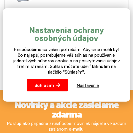
Nie je na sklade
Minerálno-vitamínové krmivo pre úspešný odchov a
výkrm moriek, podporuje ich zdravý vývoj a celkový…
Nastavenia ochrany
osobných údajov
2,89 €
Prispôsobíme sa vašim potrebám. Aby sme mohli byť
(2,89 €/kg)
čo najlepší, potrebujeme váš súhlas na používanie
jednotlivých súborov cookie a na poskytovanie údajov
Nedostupné
tretím stranám. Súhlas môžete udeliť kliknutím na
tlačidlo "Súhlasím".
Súhlasím
Nastavenie
Novinky a akcie zasielame
zdarma
Postup ako prípadne zrušiť odber noviniek nájdete v každom
zaslanom e-mailu.