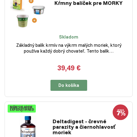
Kŕmny balíček pre MORKY
Skladom
Základný balík krmív na výkrm malých moriek, ktorý
používa každý dobrý chovateľ. Tento balík…
39,49 €
Do košíka
MÁM SKLADEM
EXPEDUJI IHNED
Deltadigest - črevné
parazity a čiernohlavosť
moriek