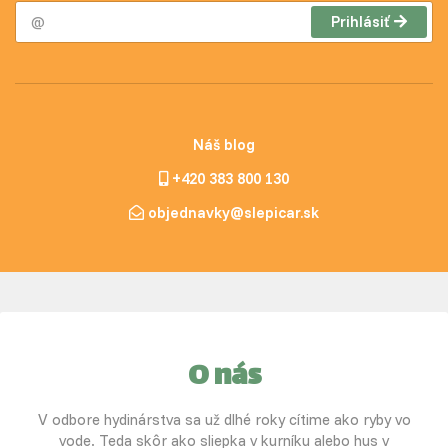
Prihlásiť
Náš blog
+420 383 800 130
objednavky@slepicar.sk
O nás
V odbore hydinárstva sa už dlhé roky cítime ako ryby vo
vode. Teda skôr ako sliepka v kurníku alebo hus v