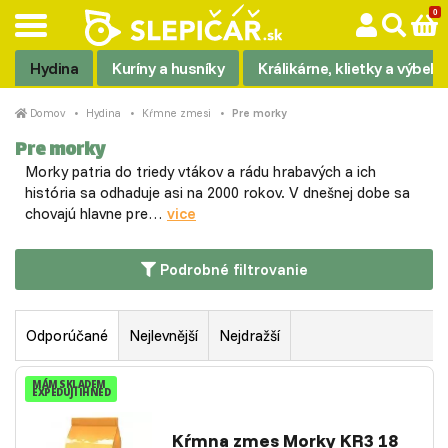
Hydina
Kuríny a husníky
Králikárne, klietky a výbehy
Domov
Hydina
Kŕmne zmesi
Pre morky
Pre morky
Morky patria do triedy vtákov a rádu hrabavých a ich
história sa odhaduje asi na 2000 rokov. V dnešnej dobe sa
chovajú hlavne pre…
vice
Podrobné filtrovanie
Odporúčané
Nejlevnější
Nejdražší
MÁM SKLADEM
EXPEDUJI IHNED
Kŕmna zmes Morky KR3 18