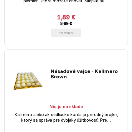
plemien, ktoré môžete chovať. Sliepka sú…
1,89 €
2,89 €
Nedostupné
Násadové vajce - Kalimero
Brown
Nie je na sklade
Kalimero alebo ak sedliacke kurča je prírodný brojler,
ktorý sa správa pre dvojaký úžitkovosť. Pre…