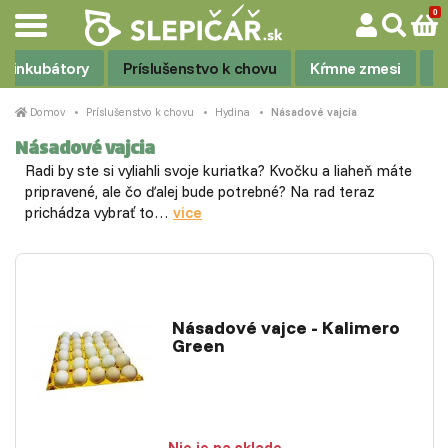
 a inkubátory
Príslušenstvo k chovu
Kŕmne zmesi
V
Domov
Príslušenstvo k chovu
Hydina
Násadové vajcia
Násadové vajcia
Radi by ste si vyliahli svoje kuriatka? Kvočku a liaheň máte
pripravené, ale čo ďalej bude potrebné? Na rad teraz
prichádza vybrať to…
vice
Násadové vajce - Kalimero
Green
Nie je na sklade