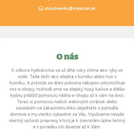
objednavky@slepicar.sk
O nás
V odbore hydinárstva sa už dlhé roky cítime ako ryby vo
vode. Teda skôr ako sliepka v kurníku alebo hus v
husníku. A pretože sa dnes polovica nákupov uskutočňuje
cez e-shopy, rozhodli sme sa sliepky, husy, kačice a ďalšiu
hydinu priblížiť pomocou nášho e-shopu až k vám na dvor.
Teraz si pomocou našich webových stránok alebo
zavolaním na zákaznícku linku objednáte z pohodlia
domova a my všetko vybavíme za Vás. Využívame navyše
vlastný spôsob prepravy, ktorý je k zvieratám úplne šetrný
a v poriadku ich dovezie až k Vám.