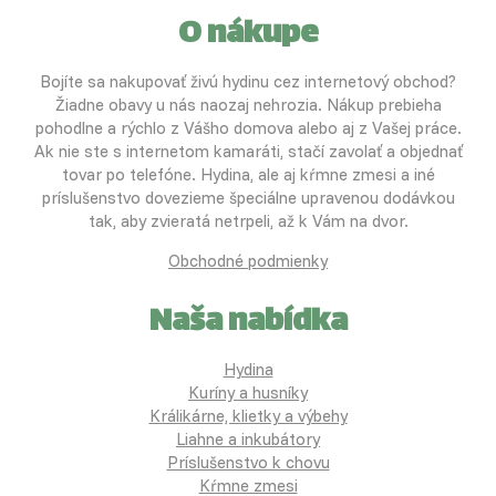
O nákupe
Bojíte sa nakupovať živú hydinu cez internetový obchod?
Žiadne obavy u nás naozaj nehrozia. Nákup prebieha
pohodlne a rýchlo z Vášho domova alebo aj z Vašej práce.
Ak nie ste s internetom kamaráti, stačí zavolať a objednať
tovar po telefóne. Hydina, ale aj kŕmne zmesi a iné
príslušenstvo dovezieme špeciálne upravenou dodávkou
tak, aby zvieratá netrpeli, až k Vám na dvor.
Obchodné podmienky
Naša nabídka
Hydina
Kuríny a husníky
Králikárne, klietky a výbehy
Liahne a inkubátory
Príslušenstvo k chovu
Kŕmne zmesi