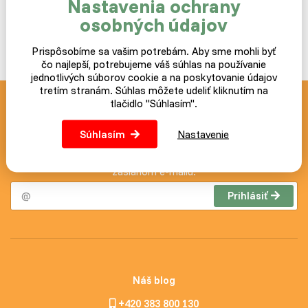
Nastavenia ochrany
osobných údajov
Nedostupné
Prispôsobíme sa vašim potrebám. Aby sme mohli byť
čo najlepší, potrebujeme váš súhlas na používanie
jednotlivých súborov cookie a na poskytovanie údajov
tretím stranám. Súhlas môžete udeliť kliknutím na
tlačidlo "Súhlasím".
Novinky a akcie zasielame
zdarma
Súhlasím
Nastavenie
Postup ako prípadne zrušiť odber noviniek nájdete v každom
zaslanom e-mailu.
Prihlásiť
Náš blog
+420 383 800 130