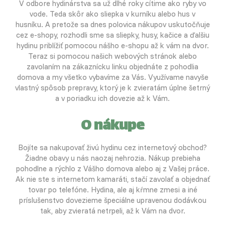
V odbore hydinárstva sa už dlhé roky cítime ako ryby vo
vode. Teda skôr ako sliepka v kurníku alebo hus v
husníku. A pretože sa dnes polovica nákupov uskutočňuje
cez e-shopy, rozhodli sme sa sliepky, husy, kačice a ďalšiu
hydinu priblížiť pomocou nášho e-shopu až k vám na dvor.
Teraz si pomocou našich webových stránok alebo
zavolaním na zákaznícku linku objednáte z pohodlia
domova a my všetko vybavíme za Vás. Využívame navyše
vlastný spôsob prepravy, ktorý je k zvieratám úplne šetrný
a v poriadku ich dovezie až k Vám.
O nákupe
Bojíte sa nakupovať živú hydinu cez internetový obchod?
Žiadne obavy u nás naozaj nehrozia. Nákup prebieha
pohodlne a rýchlo z Vášho domova alebo aj z Vašej práce.
Ak nie ste s internetom kamaráti, stačí zavolať a objednať
tovar po telefóne. Hydina, ale aj kŕmne zmesi a iné
príslušenstvo dovezieme špeciálne upravenou dodávkou
tak, aby zvieratá netrpeli, až k Vám na dvor.