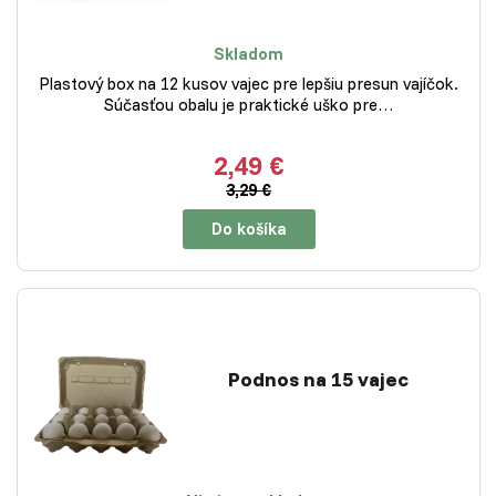
Skladom
Plastový box na 12 kusov vajec pre lepšiu presun vajíčok.
Súčasťou obalu je praktické uško pre…
2,49 €
3,29 €
Do košíka
Podnos na 15 vajec