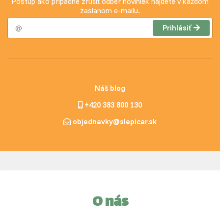
Postup ako prípadne zrušiť odber noviniek nájdete v každom
zaslanom e-mailu.
Prihlásiť
Náš blog
+420 383 800 130
objednavky@slepicar.sk
O nás