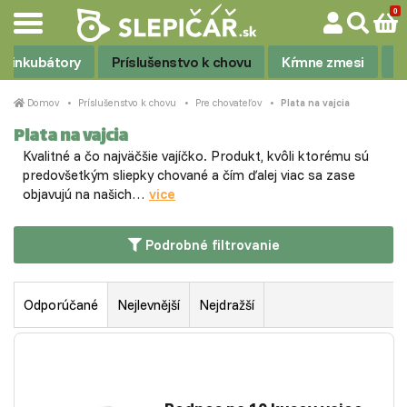
 a inkubátory
Príslušenstvo k chovu
Kŕmne zmesi
V
Domov
Príslušenstvo k chovu
Pre chovateľov
Plata na vajcia
Plata na vajcia
Kvalitné a čo najväčšie vajíčko. Produkt, kvôli ktorému sú
predovšetkým sliepky chované a čím ďalej viac sa zase
objavujú na našich…
vice
Podrobné filtrovanie
Odporúčané
Nejlevnější
Nejdražší