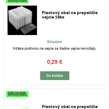
EXPEDUJI IHNED
Plastový obal na prepeličie
vajcia 18ks
Skladom
Vďaka podnosu na vajcia sa žiadne vajcia nerozbijú.
0,29 €
Do košíka
MÁM SKLADEM
EXPEDUJI IHNED
Plastový obal na prepeličie