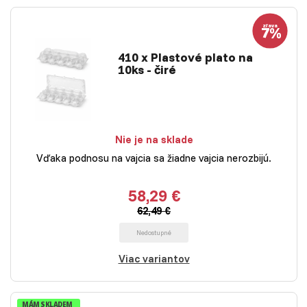
410 x Plastové plato na
10ks - čiré
Nie je na sklade
Vďaka podnosu na vajcia sa žiadne vajcia nerozbijú.
58,29 €
62,49 €
Nedostupné
Viac variantov
MÁM SKLADEM