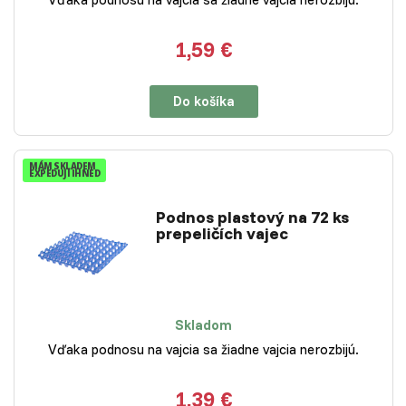
1,59 €
Do košíka
MÁM SKLADEM
EXPEDUJI IHNED
Podnos plastový na 72 ks
prepeličích vajec
Skladom
Vďaka podnosu na vajcia sa žiadne vajcia nerozbijú.
1,39 €