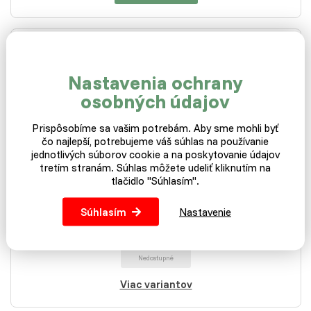
Nastavenia ochrany
Plastové plato na 10ks
vajec - číre
osobných údajov
Prispôsobíme sa vašim potrebám. Aby sme mohli byť
čo najlepší, potrebujeme váš súhlas na používanie
jednotlivých súborov cookie a na poskytovanie údajov
Nie je na sklade
tretím stranám. Súhlas môžete udeliť kliknutím na
tlačidlo "Súhlasím".
Vďaka podnosu na vajcia sa žiadne vajcia nerozbijú.
Súhlasím
Nastavenie
0,19 €
Nedostupné
Viac variantov