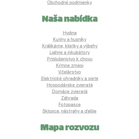
Obchodné podmienky
Naša nabídka
Hydina
Kuríny a husníky
Králikárne, klietky a výbehy
Liahne a inkubátory
Príslušenstvo k chovu
Kŕmne zmesi
Včelárstvo
Elektrické ohradníky a siete
Hospodárske zvieratá
Domáce zvieratá
Záhrada
Fotopasce
Sklopca, nástrahy a ďalšie
Mapa rozvozu