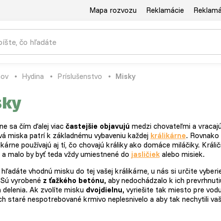
Mapa rozvozu
Reklamácie
Reklamác
ov
Hydina
Príslušenstvo
Misky
sky
ne sa čím ďalej viac
častejšie objavujú
medzi chovateľmi a vracajú 
á miska patrí k základnému vybaveniu každej
králikárne
. Rovnako 
ikárne používajú aj tí, čo chovajú králiky ako domáce miláčiky. Králi
 a malo by byť teda vždy umiestnené do
jasličiek
alebo misiek.
hľadáte vhodnú misku do tej vašej králikárne, u nás si určite vyber
 Sú vyrobené
z ťažkého betónu,
aby nedochádzalo k ich prevrhnutiu
 delenia. Ak zvolíte misku
dvojdielnu,
vyriešite tak miesto pre vodu
ich staré nespotrebované krmivo neplesnivelo a aby tak nechytili va