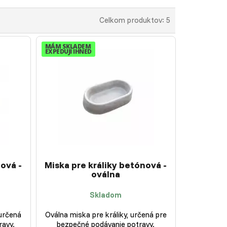
Celkom produktov: 5
MÁM SKLADEM
EXPEDUJI IHNED
nová -
Miska pre králiky betónová -
oválna
Skladom
 určená
Oválna miska pre králiky, určená pre
ravy.
bezpečné podávanie potravy.