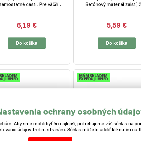
samostatné časti. Pre väčší…
Betónový materiál zaistí,
6,19 €
5,59 €
Do košíka
Do košíka
SKLADEM
MÁM SKLADEM
UJI IHNED
EXPEDUJI IHNED
Nastavenia ochrany osobných údajo
bám. Aby sme mohli byť čo najlepší, potrebujeme váš súhlas na pou
tovanie údajov tretím stranám. Súhlas môžete udeliť kliknutím na tl