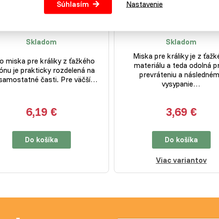
Súhlasím
Nastavenie
ka pre králiky a hydinu -
Miska pre králiky betó
betónová 2dielna
guľatá - 350 ml
Skladom
Skladom
Miska pre králiky je z ťaž
o miska pre králiky z ťažkého
materiálu a teda odolná pr
ónu je prakticky rozdelená na
prevráteniu a následné
samostatné časti. Pre väčší…
vysypanie…
6,19 €
3,69 €
Do košíka
Do košíka
Viac variantov