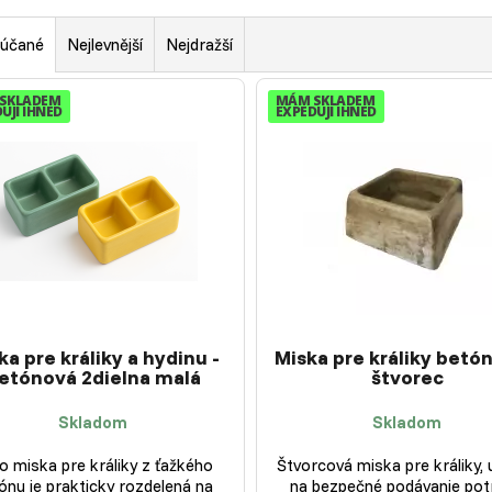
účané
Nejlevnější
Nejdražší
SKLADEM
MÁM SKLADEM
UJI IHNED
EXPEDUJI IHNED
ka pre králiky a hydinu -
Miska pre králiky betó
etónová 2dielna malá
štvorec
Skladom
Skladom
o miska pre králiky z ťažkého
Štvorcová miska pre králiky,
ónu je prakticky rozdelená na
na bezpečné podávanie pot