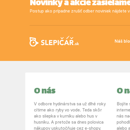
Novinky a akcie zasielam
Postup ako prípadne zrušiť odber noviniek nájdete
Náš bl
O nás
O 
V odbore hydinárstva sa už dlhé roky
Bojíte
cítime ako ryby vo vode. Teda skôr
intern
ako sliepka v kurníku alebo hus v
nás na
husníku. A pretože sa dnes polovica
pohodl
nákupov uskutočňuje cez e-shopy,
alebo a