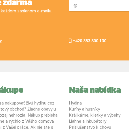
e zdarma
 v každom zaslanom e-mailu.
og
+420 383 800 130
nákupe
Naša nabídka
 sa nakupovať živú hydinu cez
Hydina
etový obchod? Žiadne obavy u
Kuríny a husníky
ozaj nehrozia. Nákup prebieha
Králikárne, klietky a výbehy
ne a rýchlo z Vášho domova
Liahne a inkubátory
j z Vašej práce. Ak nie ste s
Príslušenstvo k chovu