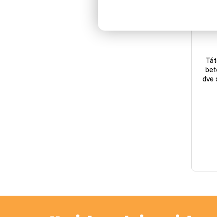
Mis
Tát
bet
dve 