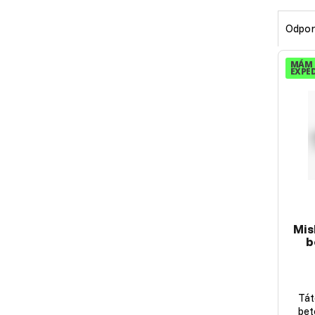
Odpor
MÁM 
EXPED
Mis
b
Tát
bet