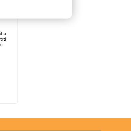
nová -
kého
oti
mu