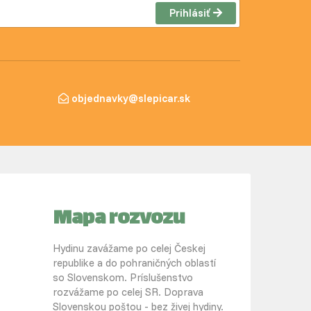
Prihlásiť
objednavky@slepicar.sk
Mapa rozvozu
Hydinu zavážame po celej Českej
republike a do pohraničných oblastí
so Slovenskom. Príslušenstvo
rozvážame po celej SR. Doprava
Slovenskou poštou - bez živej hydiny.