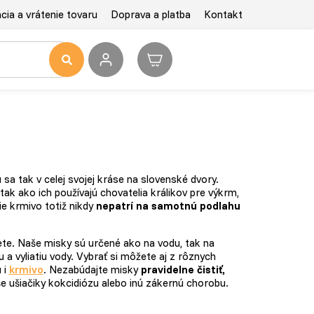
ia a vrátenie tovaru
Doprava a platba
Kontakt
sa tak v celej svojej kráse na slovenské dvory.
tak ako ich používajú chovatelia králikov pre výkrm,
čie krmivo totiž nikdy
nepatrí na samotnú podlahu
iete. Naše misky sú určené ako na vodu, tak na
 a vyliatiu vody. Vybrať si môžete aj z rôznych
 i
krmivo
. Nezabúdajte misky
pravidelne čistiť,
še ušiačiky kokcidiózu alebo inú zákernú chorobu.