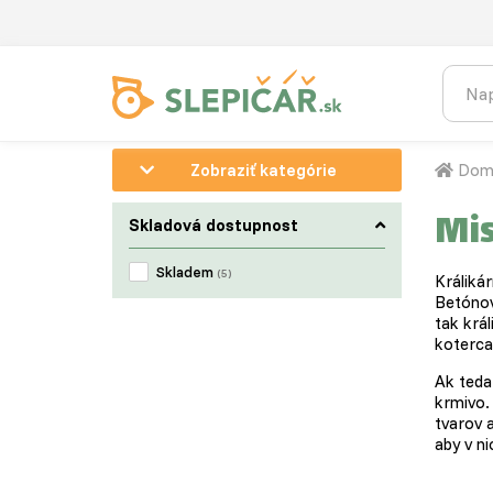
Zobraziť kategórie
Dom
Mi
Skladová dostupnost
Skladem
(5)
Králikár
Betónov
tak král
koterca
Ak teda 
krmivo.
tvarov a
aby v n