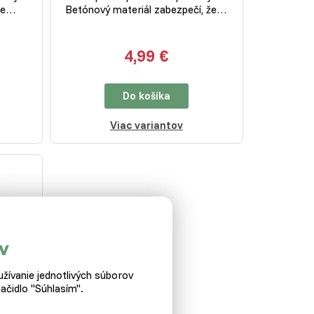
 že…
Betónový materiál zabezpečí, že…
4,99 €
Do košíka
Viac variantov
v
žívanie jednotlivých súborov
ačidlo "Súhlasím".