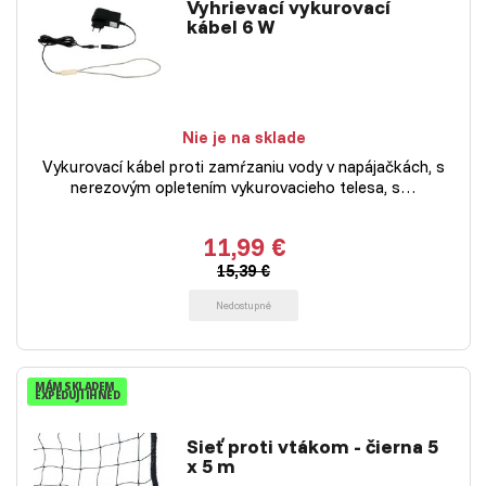
Vyhrievací vykurovací
kábel 6 W
Nie je na sklade
Vykurovací kábel proti zamŕzaniu vody v napájačkách, s
nerezovým opletením vykurovacieho telesa, s…
11,99 €
15,39 €
Nedostupné
MÁM SKLADEM
EXPEDUJI IHNED
Sieť proti vtákom - čierna 5
x 5 m