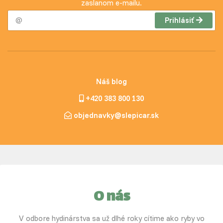
zaslanom e-mailu.
Prihlásiť
Náš blog
+420 383 800 130
objednavky@slepicar.sk
O nás
V odbore hydinárstva sa už dlhé roky cítime ako ryby vo