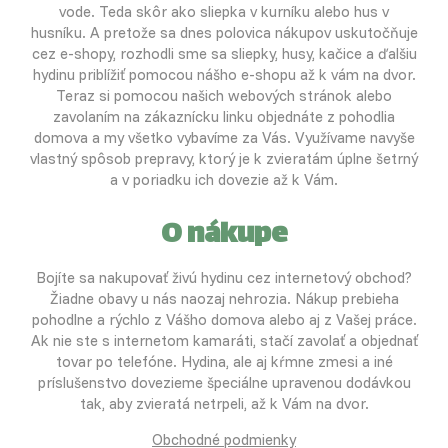
vode. Teda skôr ako sliepka v kurníku alebo hus v
husníku. A pretože sa dnes polovica nákupov uskutočňuje
cez e-shopy, rozhodli sme sa sliepky, husy, kačice a ďalšiu
hydinu priblížiť pomocou nášho e-shopu až k vám na dvor.
Teraz si pomocou našich webových stránok alebo
zavolaním na zákaznícku linku objednáte z pohodlia
domova a my všetko vybavíme za Vás. Využívame navyše
vlastný spôsob prepravy, ktorý je k zvieratám úplne šetrný
a v poriadku ich dovezie až k Vám.
O nákupe
Bojíte sa nakupovať živú hydinu cez internetový obchod?
Žiadne obavy u nás naozaj nehrozia. Nákup prebieha
pohodlne a rýchlo z Vášho domova alebo aj z Vašej práce.
Ak nie ste s internetom kamaráti, stačí zavolať a objednať
tovar po telefóne. Hydina, ale aj kŕmne zmesi a iné
príslušenstvo dovezieme špeciálne upravenou dodávkou
tak, aby zvieratá netrpeli, až k Vám na dvor.
Obchodné podmienky