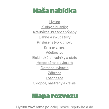
Naša nabídka
Hydina
Kuríny a husníky
Králikárne, klietky a výbehy
Liahne a inkubátory
Príslušenstvo k chovu
Kŕmne zmesi
Včelárstvo
Elektrické ohradníky a siete
Hospodárske zvieratá
Domáce zvieratá
Záhrada
Fotopasce
Sklopca, nástrahy a ďalšie
Mapa rozvozu
Hydinu zavážame po celej Českej republike a do