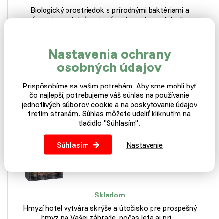
Biologický prostriedok s prírodnými baktériami a
enzýmami na odstránenie zápachu v chovoch hydiny.…
6,49 €
Nastavenia ochrany
osobných údajov
Do košíka
Prispôsobíme sa vašim potrebám. Aby sme mohli byť
čo najlepší, potrebujeme váš súhlas na používanie
jednotlivých súborov cookie a na poskytovanie údajov
MÁM SKLADEM
tretím stranám. Súhlas môžete udeliť kliknutím na
EXPEDUJI IHNED
tlačidlo "Súhlasím".
Hmyzí hotel čierne drevo
Súhlasím
Nastavenie
Skladom
Hmyzí hotel vytvára skrýše a útočisko pre prospešný
hmyz na Vašej záhrade, počas leta aj pri…