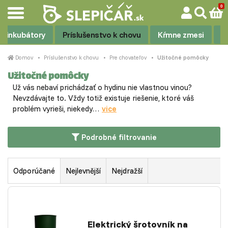
 a inkubátory
Príslušenstvo k chovu
Kŕmne zmesi
V
Domov
Príslušenstvo k chovu
Pre chovateľov
Užitočné pomôcky
Užitočné pomôcky
Už vás nebaví prichádzať o hydinu nie vlastnou vinou?
Nevzdávajte to. Vždy totiž existuje riešenie, ktoré váš
problém vyrieši, niekedy…
vice
Podrobné filtrovanie
Odporúčané
Nejlevnější
Nejdražší
Elektrický šrotovník na