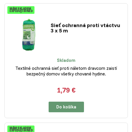
MÁM SKLADEM
EXPEDUJI IHNED
Sieť ochranná proti vtáctvu
3 x 5 m
Skladom
Textilné ochranná sieť proti náletom dravcom zaistí
bezpečný domov všetky chované hydine.
1,79 €
Do košíka
MÁM SKLADEM
EXPEDUJI IHNED