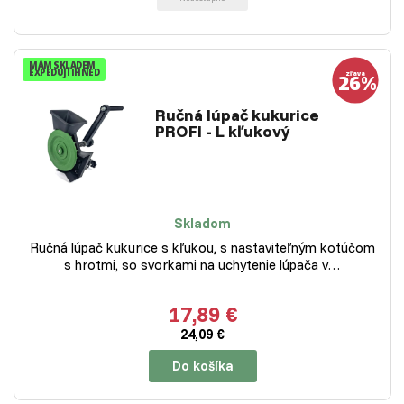
MÁM SKLADEM
EXPEDUJI IHNED
Ručná lúpač kukurice
PROFI - L kľukový
Skladom
Ručná lúpač kukurice s kľukou, s nastaviteľným kotúčom
s hrotmi, so svorkami na uchytenie lúpača v…
17,89 €
24,09 €
Do košíka