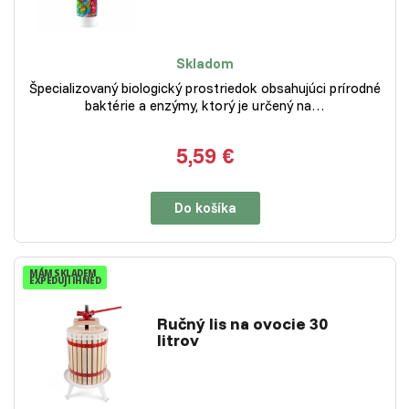
Skladom
Špecializovaný biologický prostriedok obsahujúci prírodné
baktérie a enzýmy, ktorý je určený na…
5,59 €
Do košíka
MÁM SKLADEM
EXPEDUJI IHNED
Ručný lis na ovocie 30
litrov