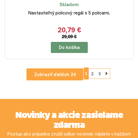
Skladom
Nastaviteľný policový regál s 5 policami.
20,79 €
29,09 €
Do košíka
1
2
3
Zobraziť ďalších 24
Novinky a akcie zasielame
zdarma
Postup ako prípadne zrušiť odber noviniek nájdete v každom