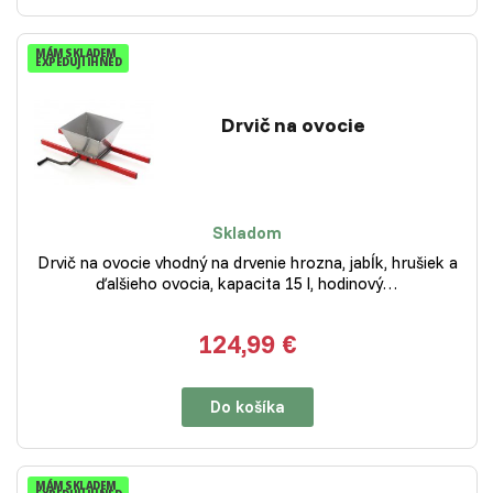
MÁM SKLADEM
EXPEDUJI IHNED
Drvič na ovocie
Skladom
Drvič na ovocie vhodný na drvenie hrozna, jabĺk, hrušiek a
ďalšieho ovocia, kapacita 15 l, hodinový…
124,99 €
Do košíka
MÁM SKLADEM