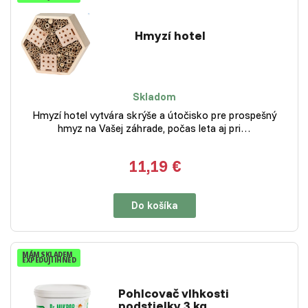
Hmyzí hotel
Skladom
Hmyzí hotel vytvára skrýše a útočisko pre prospešný
hmyz na Vašej záhrade, počas leta aj pri…
11,19 €
Do košíka
MÁM SKLADEM
EXPEDUJI IHNED
Pohlcovač vlhkosti
podstielky 3 kg