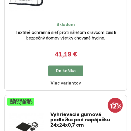
Skladom
Textilné ochranná sieť proti náletom dravcom zaistí
bezpečný domov všetky chované hydine.
41,19 €
Do košíka
Viac variantov
MÁM SKLADEM
EXPEDUJI IHNED
Vyhrievacia gumová
podložka pod napájačku
24x24x0,7 cm