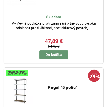
Skladom
Výhřevná podlážka proti zamrzání pitné vody, vysoká
odolnost proti vlhkosti, protiskluzový povrch,…
47,89 €
54,49 €
Do košíka
MÁM SKLADEM
EXPEDUJI IHNED
Regál "5 políc"