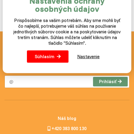
Nastavenia ochrany
osobných údajov
Prispôsobíme sa vašim potrebám. Aby sme mohli byť
čo najlepší, potrebujeme váš súhlas na používanie
jednotlivých súborov cookie a na poskytovanie údajov
tretím stranám. Súhlas môžete udeliť kliknutím na
tlačidlo "Súhlasím".
Novinky a akcie zasielame
zdarma
Súhlasím
Nastavenie
Postup ako prípadne zrušiť odber noviniek nájdete v každom
zaslanom e-mailu.
Prihlásiť
Náš blog
+420 383 800 130