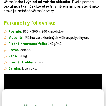
větrání nebo i
výhled od vnitřku skleníku
. Dveře pomocí
textilních tkaniček
lze
otevřít
směrem nahoru, stejně jako
právě již zmíněné větrací otvory.
Parametry foliovníku:
Rozměr.
8
00 x 300 x 200 cm./dxšxv.
Materiál.
Plátno ze skleněných vláken/polyethylen.
Plošná hmotnosť fólie:
140g/m2
Barva.
Zelená.
Váha.
61
kg.
Průměr trubky.
25 mm.
Záruka.
Dva roky.