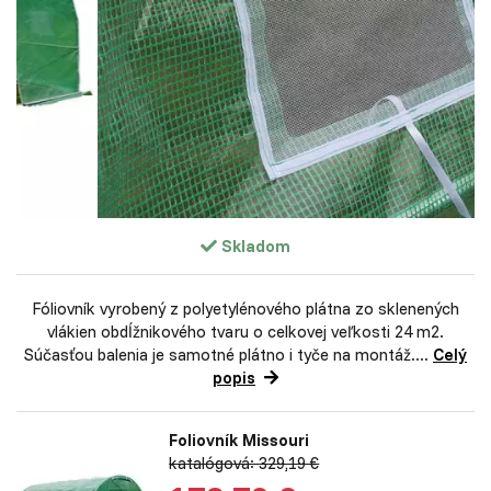
Skladom
Fóliovník vyrobený z polyetylénového plátna zo sklenených
vlákien obdĺžnikového tvaru o celkovej veľkosti 24 m2.
Súčasťou balenia je samotné plátno i tyče na montáž....
Celý
popis
Foliovník Missouri
katalógová: 329,19 €