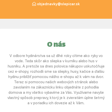
objednavky@slepicar.sk
O nás
V odbore hydinárstva sa už dlhé roky cítime ako ryby vo
vode. Teda skôr ako sliepka v kurníku alebo hus v
husníku. A pretože sa dnes polovica nákupov uskutočňuje
cez e-shopy, rozhodli sme sa sliepky, husy, kačice a ďalšiu
hydinu priblížiť pomocou nášho e-shopu až k vám na dvor.
Teraz si pomocou našich webových stránok alebo
zavolaním na zákaznícku linku objednáte z pohodlia
domova a my všetko vybavíme za Vás. Využívame navyše
vlastný spôsob prepravy, ktorý je k zvieratám úplne šetrný
a v poriadku ich dovezie až k Vám.