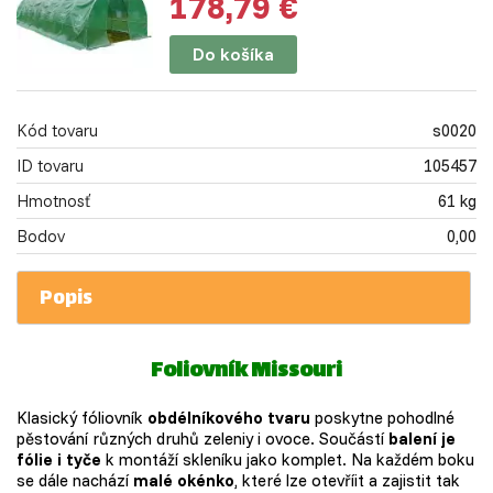
178,79 €
Do košíka
Kód tovaru
s0020
ID tovaru
105457
Hmotnosť
61 kg
Bodov
0,00
Popis
Foliovník Missouri
Klasický fóliovník
obdélníkového tvaru
poskytne pohodlné
pěstování různých druhů zeleniy i ovoce. Součástí
balení je
fólie i tyče
k montáží skleníku jako komplet. Na každém boku
se dále nachází
malé okénko
, které lze otevříit a zajistit tak