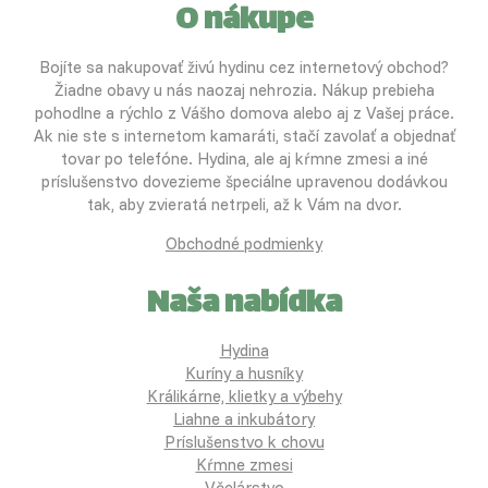
O nákupe
Bojíte sa nakupovať živú hydinu cez internetový obchod?
Žiadne obavy u nás naozaj nehrozia. Nákup prebieha
pohodlne a rýchlo z Vášho domova alebo aj z Vašej práce.
Ak nie ste s internetom kamaráti, stačí zavolať a objednať
tovar po telefóne. Hydina, ale aj kŕmne zmesi a iné
príslušenstvo dovezieme špeciálne upravenou dodávkou
tak, aby zvieratá netrpeli, až k Vám na dvor.
Obchodné podmienky
Naša nabídka
Hydina
Kuríny a husníky
Králikárne, klietky a výbehy
Liahne a inkubátory
Príslušenstvo k chovu
Kŕmne zmesi
Včelárstvo