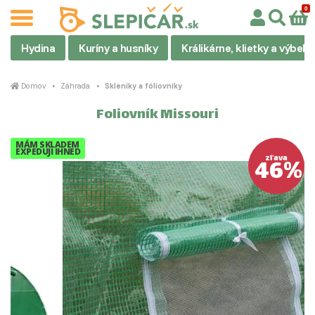
Hydina
Kuríny a husníky
Králikárne, klietky a výbehy
Domov
Záhrada
Skleníky a fóliovníky
Foliovník Missouri
MÁM SKLADEM
EXPEDUJI IHNED
46%
zľava