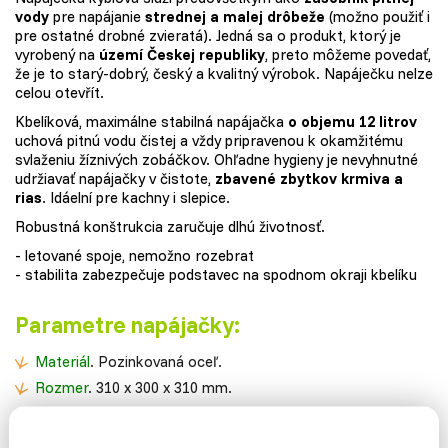
vody
pre napájanie
strednej a malej drôbeže
(možno použiť i
pre ostatné drobné zvieratá). Jedná sa o produkt, ktorý je
vyrobený na
území Českej republiky
, preto môžeme povedať,
že je to starý-dobrý, český a kvalitný výrobok. Napáječku nelze
celou otevřít.
Kbelíková, maximálne stabilná napájačka
o objemu 12 litrov
uchová pitnú vodu čistej a vždy pripravenou k okamžitému
svlaženiu žíznivých zobáčkov. Ohľadne hygieny je nevyhnutné
udržiavať napájačky v čistote,
zbavené zbytkov krmiva a
rias
. Idáelní pre kachny i slepice.
Robustná konštrukcia zaručuje dlhú životnosť.
- letované spoje, nemožno rozebrat
- stabilita zabezpečuje podstavec na spodnom okraji kbelíku
Parametre napájačky:
Materiál
. Pozinkovaná oceľ.
Rozmer
. 310 x 300 x 310 mm.
Objem
. 12 litrov.
Váha
. 1,3 kg.