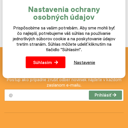
Nastavenia ochrany
osobných údajov
Prispôsobíme sa vašim potrebám. Aby sme mohli byť
čo najlepší, potrebujeme váš súhlas na používanie
jednotlivých súborov cookie a na poskytovanie údajov
tretím stranám. Súhlas môžete udeliť kliknutím na
tlačidlo "Súhlasím".
Novinky a akcie zasielame
Súhlasím
Nastavenie
zdarma
Postup ako prípadne zrušiť odber noviniek nájdete v každom
zaslanom e-mailu.
Prihlásiť