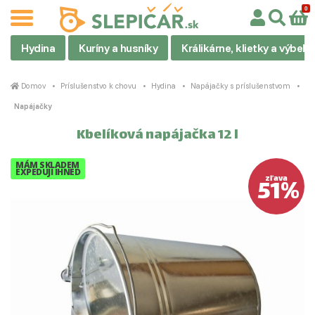
Hydina
Kuríny a husníky
Králikárne, klietky a výbehy
Domov
Príslušenstvo k chovu
Hydina
Napájačky s príslušenstvom
Napájačky
Kbelíková napájačka 12 l
MÁM SKLADEM
EXPEDUJI IHNED
51%
zľava