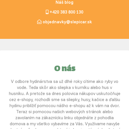
Náš blog
+420 383 800 130
objednavky@slepicar.sk
O nás
V odbore hydinárstva sa už dlhé roky cítime ako ryby vo
vode. Teda skôr ako sliepka v kurníku alebo hus v
husníku. A pretože sa dnes polovica nákupov uskutočňuje
cez e-shopy, rozhodli sme sa sliepky, husy, kačice a ďalšiu
hydinu priblížiť pomocou nášho e-shopu až k vám na dvor.
Teraz si pomocou našich webových stránok alebo
zavolaním na zákaznícku linku objednáte z pohodlia
domova a my všetko vybavíme za Vás. Využívame navyše