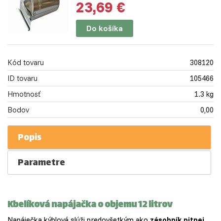
23,69 €
Do košíka
Kód tovaru
308120
ID tovaru
105466
Hmotnosť
1.3 kg
Bodov
0,00
Popis
Parametre
Kbelíková napájačka o objemu 12 litrov
Napáječka kýblová slúži predovšetkým ako
zásobník pitnej