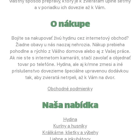
vlastný spôsob prepravy, ktorý je k zvieratám úplne šetrný
a v poriadku ich dovezie až k Vám.
O nákupe
Bojíte sa nakupovať živú hydinu cez internetový obchod?
Žiadne obavy u nás naozaj nehrozia. Nákup prebieha
pohodlne a rýchlo z Vášho domova alebo aj z Vašej práce.
Ak nie ste s internetom kamaráti, stačí zavolať a objednať
tovar po telefóne. Hydina, ale aj kŕmne zmesi a iné
príslušenstvo dovezieme špeciálne upravenou dodávkou
tak, aby zvieratá netrpeli, až k Vám na dvor.
Obchodné podmienky
Naša nabídka
Hydina
Kuríny a husníky
Králikárne, klietky a výbehy
Liahne a inkubátory