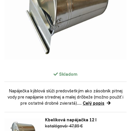
Skladom
Napáječka kýblová slúži predovšetkým ako zásobník pitnej
vody pre napájanie strednej a malej drôbeže (možno použiť i
pre ostatné drobné zvieratá)....
Celý popis
Kbelíková napájačka 12 l
katalógová: 47,89 €