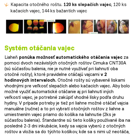
Kapacita otočného roštu.
120 ks slepačích vajec
, 120 ks
kačacích vajec, 144 ks bažantích vajec
Systém otáčania vajec
Liaheň
ponúka možnosť automatického otáčania vajec
za
pomoci dvoch nezávislých otočných roštov Cimuka CNT30A
(sú súčasťou balenia, nie je nutné využívať pri liahnutí oba
otočné rošty), ktoré pravidelne otáčajú vajcami
v 2
hodinových intervaloch.
Otočné rošty sú vybavené liskami
vhodnými pre veľkosť slepačích alebo kačacích vajec. Aby bolo
možné využiť automatické otáčanie aj pri liahnutí iných
veľkostí vajec, je potrebné zakúpiť vhodné lísky podľa druhu
hydiny. V prípade potreby je tiež pri liahne možné otáčať vajcia
manuálne (ručne) a to pri vybratí otočných roštov z liahne a
umiestnením vajec priamo do košíka na liahnutie (2ks je
súčasťou balenia). Štandardne sú tieto košíky používané iba na
posledné 2-3 dni inkubácie, kedy sa vajcia vyberú z otočných
roštov a vložia sa do týchto košíkov, kde sa s nimi už neotáča,