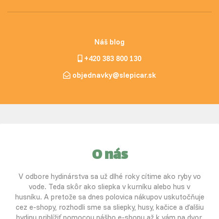
Náš blog
+420 383 800 130
objednavky@slepicar.sk
O nás
V odbore hydinárstva sa už dlhé roky cítime ako ryby vo
vode. Teda skôr ako sliepka v kurníku alebo hus v
husníku. A pretože sa dnes polovica nákupov uskutočňuje
cez e-shopy, rozhodli sme sa sliepky, husy, kačice a ďalšiu
hydinu priblížiť pomocou nášho e-shopu až k vám na dvor.