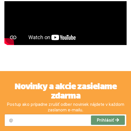
Novinky a akcie zasielame
zdarma
Postup ako prípadne zrušiť odber noviniek nájdete v každom
zaslanom e-mailu.
Prihlásiť