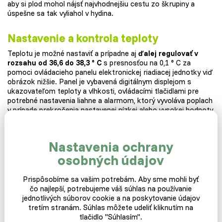
aby si plod mohol nájsť najvhodnejšiu cestu zo škrupiny a
úspešne sa tak vyliahol v hydina.
Nastavenie a kontrola teploty
Teplotu je možné nastaviť a prípadne aj
ďalej regulovať v
rozsahu od 36,6 do 38,3 ° C
s presnosťou na 0,1 ° C za
pomoci ovládacieho panelu elektronickej riadiacej jednotky viď
obrázok nižšie. Panel je vybavená digitálnym displejom s
ukazovateľom teploty a vlhkosti, ovládacími tlačidlami pre
potrebné nastavenia liahne a alarmom, ktorý vyvoláva poplach
v prípade prekročenia nastavenej nízkej alebo vysokej hodnoty.
Funkcia aktívneho periodického
Nastavenia ochrany
chladenia vajec
osobných údajov
Pri hydine, kde je potrebné v priebehu liahnutia ochladzovať a
následne rosiť vajcia, využijete
funkciu aktívneho
Prispôsobíme sa vašim potrebám. Aby sme mohli byť
periodického chladenia
, ktoré automaticky podľa nastavenia
čo najlepší, potrebujeme váš súhlas na používanie
dokáže znížiť v pravidelných intervaloch teplotu aj vlhkosť na
jednotlivých súborov cookie a na poskytovanie údajov
nízke hodnoty, a tým ochladiť vajcia a simulovať správanie
tretím stranám. Súhlas môžete udeliť kliknutím na
hydiny, ktorá počas liahnutia na určitú dobu opúšťa hniezdo,
tlačidlo "Súhlasím".
aby sa napila a nasýtila. Na konci fázy ochladzovania si liaheň