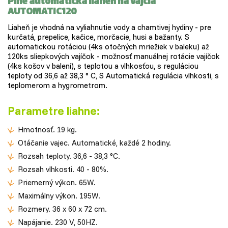
Plne automatická liaheň na vajcia
AUTOMATIC120
Liaheň je vhodná na vyliahnutie vody a chamtivej hydiny - pre
kurčatá, prepelice, kačice, morčacie, husi a bažanty. S
automatickou rotáciou (4ks otočných mriežiek v baleku) až
120ks sliepkových vajíčok - možnosť manuálnej rotácie vajíčok
(4ks košov v balení), s teplotou a vlhkosťou, s reguláciou
teploty od 36,6 až 38,3 ° C, S Automatická regulácia vlhkosti, s
teplomerom a hygrometrom.
Parametre liahne:
Hmotnosť. 19 kg.
Otáčanie vajec. Automatické, každé 2 hodiny.
Rozsah teploty. 36,6 - 38,3 °C.
Rozsah vlhkosti. 40 - 80%.
Priemerný výkon. 65W.
Maximálny výkon. 195W.
Rozmery. 36 x 60 x 72 cm.
Napájanie. 230 V, 50HZ.