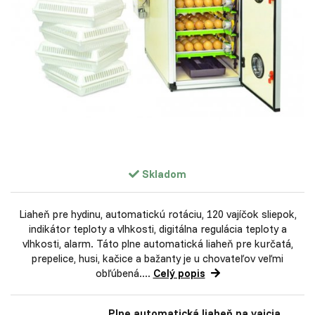
Skladom
Liaheň pre hydinu, automatickú rotáciu, 120 vajíčok sliepok,
indikátor teploty a vlhkosti, digitálna regulácia teploty a
vlhkosti, alarm. Táto plne automatická liaheň pre kurčatá,
prepelice, husi, kačice a bažanty je u chovateľov veľmi
obľúbená....
Celý popis
Plne automatická liaheň na vajcia