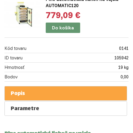
AUTOMATIC120
779,09 €
Do košíka
Kód tovaru
0141
ID tovaru
105942
Hmotnosť
19 kg
Bodov
0,00
Popis
Parametre