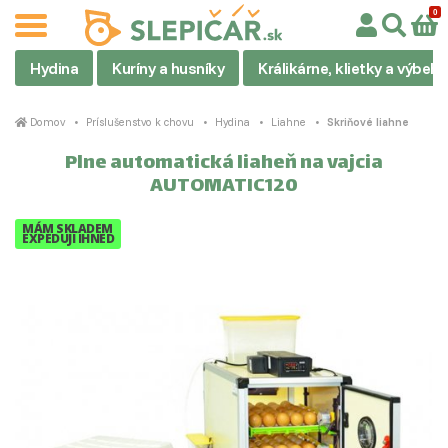
Hydina
Kuríny a husníky
Králikárne, klietky a výbehy
Domov
Príslušenstvo k chovu
Hydina
Liahne
Skriňové liahne
Plne automatická liaheň na vajcia
AUTOMATIC120
MÁM SKLADEM
EXPEDUJI IHNED