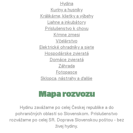
Hydina
Kuríny a husníky
Králikárne, klietky a výbehy
Liahne a inkubátory
Príslušenstvo k chovu
Kŕmne zmesi
Včelárstvo
Elektrické ohradníky a siete
Hospodárske zvieratá
Domáce zvieratá
Záhrada
Fotopasce
Sklopca, nástrahy a ďalšie
Mapa rozvozu
Hydinu zavážame po celej Českej republike a do
pohraničných oblastí so Slovenskom. Príslušenstvo
rozvážame po celej SR. Doprava Slovenskou poštou - bez
živej hydiny.