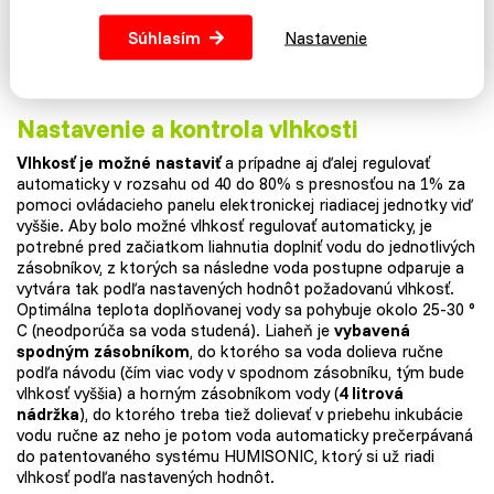
automaticky zvýši vlhkosť, aby simulovala rosenie vajec, ku
ktorému dochádza v prírode tak, že sa hydina počas
Súhlasím
Nastavenie
prestávky namáča a následne takto mokrá nasadá späť na
vajcia.
Nastavenie a kontrola vlhkosti
Vlhkosť je možné nastaviť
a prípadne aj ďalej regulovať
automaticky v rozsahu od 40 do 80% s presnosťou na 1% za
pomoci ovládacieho panelu elektronickej riadiacej jednotky viď
vyššie. Aby bolo možné vlhkosť regulovať automaticky, je
potrebné pred začiatkom liahnutia doplniť vodu do jednotlivých
zásobníkov, z ktorých sa následne voda postupne odparuje a
vytvára tak podľa nastavených hodnôt požadovanú vlhkosť.
Optimálna teplota doplňovanej vody sa pohybuje okolo 25-30 °
C (neodporúča sa voda studená). Liaheň je
vybavená
spodným zásobníkom
, do ktorého sa voda dolieva ručne
podľa návodu (čím viac vody v spodnom zásobníku, tým bude
vlhkosť vyššia) a horným zásobníkom vody (
4 litrová
nádržka
), do ktorého treba tiež dolievať v priebehu inkubácie
vodu ručne az neho je potom voda automaticky prečerpávaná
do patentovaného systému HUMISONIC, ktorý si už riadi
vlhkosť podľa nastavených hodnôt.