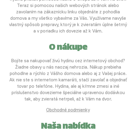
Teraz si pomocou našich webových stránok alebo
zavolaním na zákaznícku linku objednáte z pohodlia
domova a my všetko vybavíme za Vás. Využívame navyše
vlastný spôsob prepravy, ktorý je k zvieratám úplne šetrný
a v poriadku ich dovezie až k Vám.
O nákupe
Bojíte sa nakupovať živú hydinu cez internetový obchod?
Žiadne obavy u nás naozaj nehrozia. Nákup prebieha
pohodlne a rýchlo z Vášho domova alebo aj z Vašej práce.
Ak nie ste s internetom kamaráti, stačí zavolať a objednať
tovar po telefóne. Hydina, ale aj kŕmne zmesi a iné
príslušenstvo dovezieme špeciálne upravenou dodávkou
tak, aby zvieratá netrpeli, až k Vám na dvor.
Obchodné podmienky
Naša nabídka