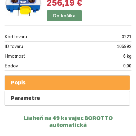
256,19 €
Do košíka
Kód tovaru
0221
ID tovaru
105992
Hmotnosť
6 kg
Bodov
0,00
Popis
Parametre
Liaheň na 49 ks vajec BOROTTO
automatická