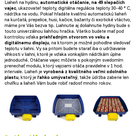
Liaheň na hydinu,
automatické otáčanie, na 49 slepačích
vajec
, ukazovateľ teploty, digitálna regulácia teploty 30-40 ° C,
nádržka na vodu. Pokiaľ hľadáte kvalitnú automatickú liaheň
na kurčatá, prepelice, husi, kačice, bažanty či exotické vtáctvo,
máme pre Vás bezva tip. Liahnutie aj doliahnutie hydiny bude s
touto univerzálnou liahňou hračka. Všetko budete mať pod
kontrolou vďaka
priehľadným otvorom vo veku a
digitálnemu displeju
, na ktorom je možné pohodlne sledovať
teplotu v liahni. Vy sa pritom budete starať iba o udržiavanie
vlhkosti v liahni, ktoré je vďaka vonkajším nádržkám úplne
jednoduché. Otáčanie vajec môžete s pokojným svedomím
prenechať modulu, ktorý vajciami otáča pravidelne v 1 hod.
intervale. Liaheň je
vyrobená z kvalitného veľmi odolného
plastu
, ktorý je
ľahko umývateľný
, takže údržba zaberie len
chvíľku a liaheň Vám bude robiť radosť mnoho rokov.