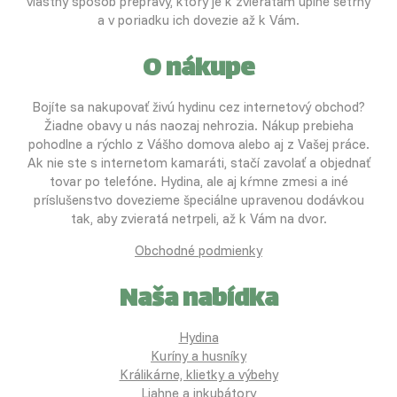
vlastný spôsob prepravy, ktorý je k zvieratám úplne šetrný
a v poriadku ich dovezie až k Vám.
O nákupe
Bojíte sa nakupovať živú hydinu cez internetový obchod?
Žiadne obavy u nás naozaj nehrozia. Nákup prebieha
pohodlne a rýchlo z Vášho domova alebo aj z Vašej práce.
Ak nie ste s internetom kamaráti, stačí zavolať a objednať
tovar po telefóne. Hydina, ale aj kŕmne zmesi a iné
príslušenstvo dovezieme špeciálne upravenou dodávkou
tak, aby zvieratá netrpeli, až k Vám na dvor.
Obchodné podmienky
Naša nabídka
Hydina
Kuríny a husníky
Králikárne, klietky a výbehy
Liahne a inkubátory