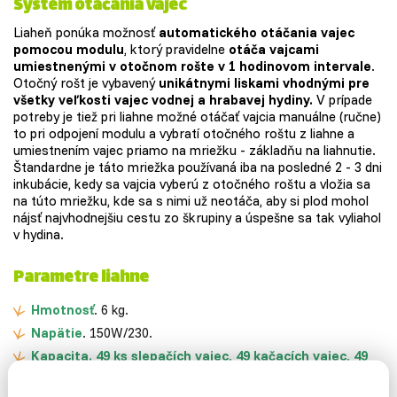
Systém otáčania vajec
Liaheň ponúka možnosť
automatického otáčania vajec
pomocou modulu
, ktorý pravidelne
otáča vajcami
umiestnenými v otočnom rošte v 1 hodinovom intervale
.
Otočný rošt je vybavený
unikátnymi liskami vhodnými pre
všetky veľkosti vajec vodnej a hrabavej hydiny.
V prípade
potreby je tiež pri liahne možné otáčať vajcia manuálne (ručne)
to pri odpojení modulu a vybratí otočného roštu z liahne a
umiestnením vajec priamo na mriežku - základňu na liahnutie.
Štandardne je táto mriežka používaná iba na posledné 2 - 3 dni
inkubácie, kedy sa vajcia vyberú z otočného roštu a vložia sa
na túto mriežku, kde sa s nimi už neotáča, aby si plod mohol
nájsť najvhodnejšiu cestu zo škrupiny a úspešne sa tak vyliahol
v hydina.
Parametre liahne
Hmotnosť
. 6 kg.
Napätie
. 150W/230.
Kapacita. 49 ks slepačích vajec, 49 kačacích vajec, 49
bažantích vajec, 196 prepeličích vajec, 49 husacích
vajec.