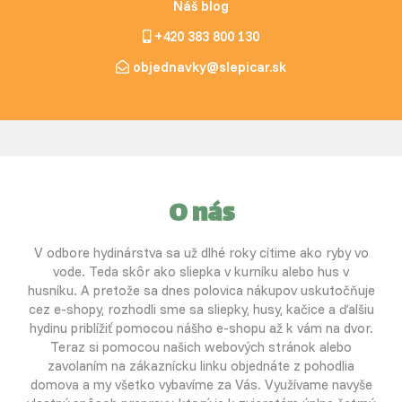
Náš blog
+420 383 800 130
objednavky@slepicar.sk
O nás
V odbore hydinárstva sa už dlhé roky cítime ako ryby vo
vode. Teda skôr ako sliepka v kurníku alebo hus v
husníku. A pretože sa dnes polovica nákupov uskutočňuje
cez e-shopy, rozhodli sme sa sliepky, husy, kačice a ďalšiu
hydinu priblížiť pomocou nášho e-shopu až k vám na dvor.
Teraz si pomocou našich webových stránok alebo
zavolaním na zákaznícku linku objednáte z pohodlia
domova a my všetko vybavíme za Vás. Využívame navyše