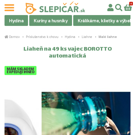
Hydina
Kuríny a husníky
Králikárne, klietky a výbehy
Domov
Príslušenstvo k chovu
Hydina
Liahne
Malé liahne
Liaheň na 49 ks vajec BOROTTO
automatická
MÁM SKLADEM
EXPEDUJI IHNED