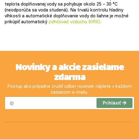
teplota doplňovanej vody sa pohybuje okolo 25 – 30 °C
(neodporúča sa voda studená). Na trvalú kontrolu hladiny
vlhkosti a automatické doplňovanie vody do liahne je možné
prikúpiť automatický
zvlhčovač vzduchu SIRIO
.
Novinky a akcie zasielame
zdarma
Postup ako prípadne zrušiť odber noviniek nájdete v každom
zaslanom e-mailu.
Prihlásiť