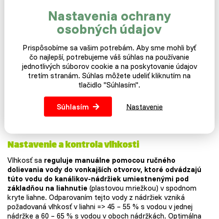
Funkcia
. Automatické/každú hodinu.
Nastavenia ochrany
Rozmer
. 59 x 57 x 23 cm.
osobných údajov
Záruka
. 2 roky.
Prispôsobíme sa vašim potrebám. Aby sme mohli byť
čo najlepší, potrebujeme váš súhlas na používanie
Nastavenie a kontrola teploty
jednotlivých súborov cookie a na poskytovanie údajov
Teplotu je možné nastaviť a
prípadne aj ďalej regulovať v
tretím stranám. Súhlas môžete udeliť kliknutím na
rozsahu od 30 do 40 °C s presnosťou na 0,1 °C
pomocou
tlačidlo "Súhlasím".
ovládacieho panelu elektronickej riadiacej jednotky viď
obrázok nižšie. Panel je vybavený digitálnym displejom s
Súhlasím
Nastavenie
ukazovateľom teploty a ovládacími tlačidlami pre potrebné
nastavenie liahne.
Nastavenie a kontrola vlhkosti
Vlhkosť sa
reguluje manuálne pomocou ručného
dolievania vody do vonkajších otvorov, ktoré odvádzajú
túto vodu do kanálikov-nádržiek umiestnenými pod
základňou na liahnutie
(plastovou mriežkou) v spodnom
kryte liahne. Odparovaním tejto vody z nádržiek vzniká
požadovaná vlhkosť v liahni => 45 – 55 % s vodou v jednej
nádržke a 60 – 65 % s vodou v oboch nádržkách. Optimálna