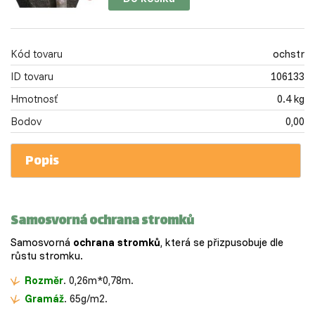
Kód tovaru
ochstr
ID tovaru
106133
Hmotnosť
0.4 kg
Bodov
0,00
Popis
Samosvorná ochrana stromků
Samosvorná
ochrana stromků
, která se přizpusobuje dle
růstu stromku.
Rozměr
. 0,26m*0,78m.
Gramáž
. 65g/m2.