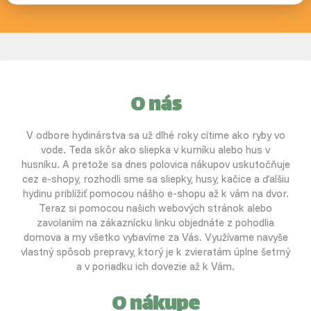
O nás
V odbore hydinárstva sa už dlhé roky cítime ako ryby vo
vode. Teda skôr ako sliepka v kurníku alebo hus v
husníku. A pretože sa dnes polovica nákupov uskutočňuje
cez e-shopy, rozhodli sme sa sliepky, husy, kačice a ďalšiu
hydinu priblížiť pomocou nášho e-shopu až k vám na dvor.
Teraz si pomocou našich webových stránok alebo
zavolaním na zákaznícku linku objednáte z pohodlia
domova a my všetko vybavíme za Vás. Využívame navyše
vlastný spôsob prepravy, ktorý je k zvieratám úplne šetrný
a v poriadku ich dovezie až k Vám.
O nákupe