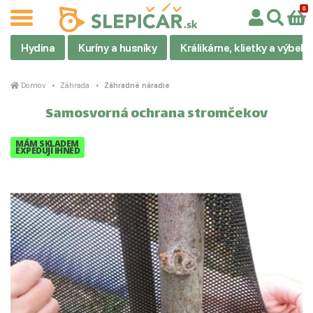
Hydina
Kuríny a husníky
Králikárne, klietky a výbehy
Domov
Záhrada
Záhradné náradie
Samosvorná ochrana stromčekov
MÁM SKLADEM
EXPEDUJI IHNED