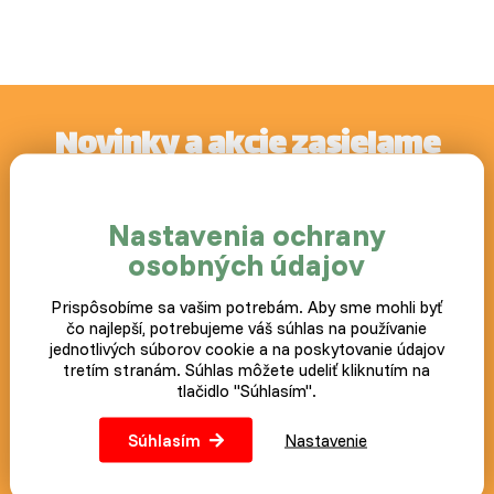
Novinky a akcie zasielame
zdarma
Postup ako prípadne zrušiť odber noviniek nájdete v každom
Nastavenia ochrany
zaslanom e-mailu.
osobných údajov
Prihlásiť
Prispôsobíme sa vašim potrebám. Aby sme mohli byť
čo najlepší, potrebujeme váš súhlas na používanie
jednotlivých súborov cookie a na poskytovanie údajov
tretím stranám. Súhlas môžete udeliť kliknutím na
tlačidlo "Súhlasím".
Náš blog
Súhlasím
Nastavenie
+420 383 800 130
objednavky@slepicar.sk