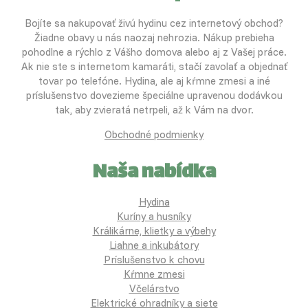
Bojíte sa nakupovať živú hydinu cez internetový obchod?
Žiadne obavy u nás naozaj nehrozia. Nákup prebieha
pohodlne a rýchlo z Vášho domova alebo aj z Vašej práce.
Ak nie ste s internetom kamaráti, stačí zavolať a objednať
tovar po telefóne. Hydina, ale aj kŕmne zmesi a iné
príslušenstvo dovezieme špeciálne upravenou dodávkou
tak, aby zvieratá netrpeli, až k Vám na dvor.
Obchodné podmienky
Naša nabídka
Hydina
Kuríny a husníky
Králikárne, klietky a výbehy
Liahne a inkubátory
Príslušenstvo k chovu
Kŕmne zmesi
Včelárstvo
Elektrické ohradníky a siete