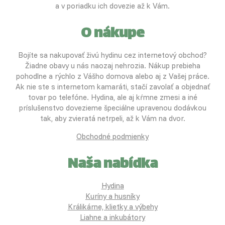
a v poriadku ich dovezie až k Vám.
O nákupe
Bojíte sa nakupovať živú hydinu cez internetový obchod?
Žiadne obavy u nás naozaj nehrozia. Nákup prebieha
pohodlne a rýchlo z Vášho domova alebo aj z Vašej práce.
Ak nie ste s internetom kamaráti, stačí zavolať a objednať
tovar po telefóne. Hydina, ale aj kŕmne zmesi a iné
príslušenstvo dovezieme špeciálne upravenou dodávkou
tak, aby zvieratá netrpeli, až k Vám na dvor.
Obchodné podmienky
Naša nabídka
Hydina
Kuríny a husníky
Králikárne, klietky a výbehy
Liahne a inkubátory