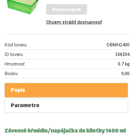
Nedostupné
Chcem strážiť dostupnosť
Kód tovaru
DBMH1400
ID tovaru
106204
Hmotnosť
0.7 kg
Bodov
0,00
Popis
Parametre
Závesné kŕmidlo/napájačka do klietky 1400 ml