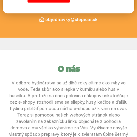
+420 383 800 130
objednavky@slepicar.sk
O nás
V odbore hydinárstva sa už dlhé roky cítime ako ryby vo
vode. Teda skôr ako sliepka v kurníku alebo hus v
husníku. A pretože sa dnes polovica nákupov uskutočňuje
cez e-shopy, rozhodli sme sa sliepky, husy, kačice a ďalšiu
hydinu priblížiť pomocou nášho e-shopu až k vám na dvor.
Teraz si pomocou našich webových stránok alebo
zavolaním na zákaznícku linku objednáte z pohodlia
domova a my všetko vybavíme za Vás. Využívame navyše
vlastný spôsob prepravy, ktorý je k zvieratám úplne šetrný