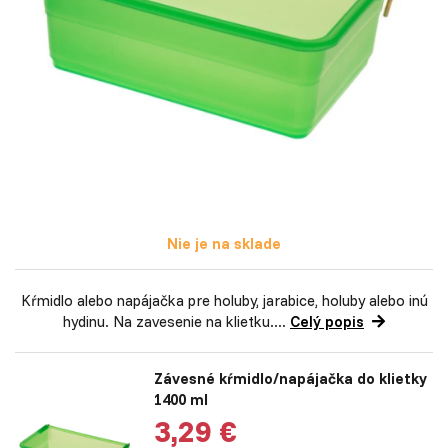
Nie je na sklade
Kŕmidlo alebo napájačka pre holuby, jarabice, holuby alebo inú
hydinu. Na zavesenie na klietku....
Celý popis
Závesné kŕmidlo/napájačka do klietky
1400 ml
3,29 €