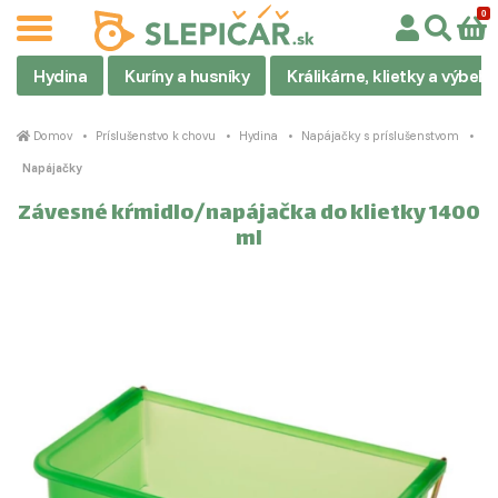
Hydina
Kuríny a husníky
Králikárne, klietky a výbehy
Domov
Príslušenstvo k chovu
Hydina
Napájačky s príslušenstvom
Napájačky
Závesné kŕmidlo/napájačka do klietky 1400
ml