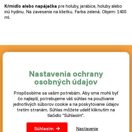
Kŕmidlo alebo napájačka
pre holuby, jarabice, holuby alebo
inú hydinu. Na zavesenie na klietku. Farba zelená. Objem: 1400
ml.
Novinky a akcie zasielame
zdarma
Nastavenia ochrany
Postup ako prípadne zrušiť odber noviniek nájdete v každom
osobných údajov
zaslanom e-mailu.
Prispôsobíme sa vašim potrebám. Aby sme mohli byť
Prihlásiť
čo najlepší, potrebujeme váš súhlas na používanie
jednotlivých súborov cookie a na poskytovanie údajov
tretím stranám. Súhlas môžete udeliť kliknutím na
tlačidlo "Súhlasím".
Súhlasím
Nastavenie
Náš blog