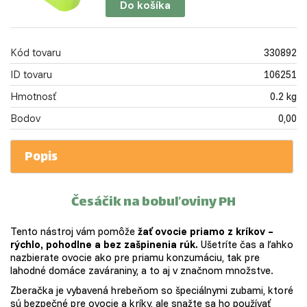
Do košíka
Kód tovaru
330892
ID tovaru
106251
Hmotnosť
0.2 kg
Bodov
0,00
Popis
Česáčik na bobuľoviny PH
Tento nástroj vám pomôže
žať ovocie priamo z kríkov –
rýchlo, pohodlne a bez zašpinenia rúk.
Ušetríte čas a ľahko
nazbierate ovocie ako pre priamu konzumáciu, tak pre
lahodné domáce zaváraniny, a to aj v značnom množstve.
Zberačka je vybavená hrebeňom so špeciálnymi zubami, ktoré
sú bezpečné pre ovocie a kríky, ale snažte sa ho používať