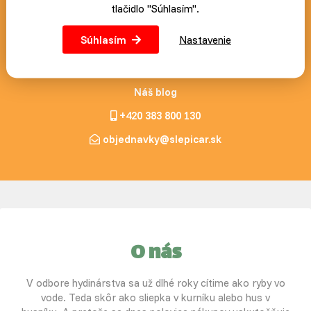
Prihlásiť
tlačidlo "Súhlasím".
Súhlasím
Nastavenie
Náš blog
+420 383 800 130
objednavky@slepicar.sk
O nás
V odbore hydinárstva sa už dlhé roky cítime ako ryby vo
vode. Teda skôr ako sliepka v kurníku alebo hus v