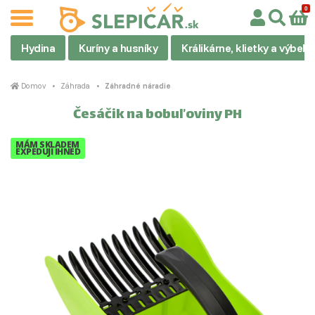
Hydina
Kuríny a husníky
Králikárne, klietky a výbehy
Domov
Záhrada
Záhradné náradie
Česáčik na bobuľoviny PH
MÁM SKLADEM
EXPEDUJI IHNED