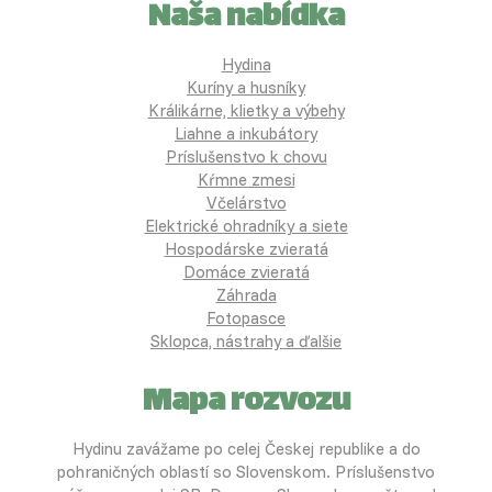
Naša nabídka
Hydina
Kuríny a husníky
Králikárne, klietky a výbehy
Liahne a inkubátory
Príslušenstvo k chovu
Kŕmne zmesi
Včelárstvo
Elektrické ohradníky a siete
Hospodárske zvieratá
Domáce zvieratá
Záhrada
Fotopasce
Sklopca, nástrahy a ďalšie
Mapa rozvozu
Hydinu zavážame po celej Českej republike a do
pohraničných oblastí so Slovenskom. Príslušenstvo