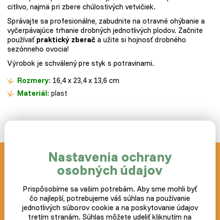
citlivo, najmä pri zbere chúlostivých vetvičiek.
Správajte sa profesionálne, zabudnite na otravné ohýbanie a
vyčerpávajúce trhanie drobných jednotlivých plodov. Začnite
používať
praktický zberač
a užite si hojnosť drobného
sezónneho ovocia!
Výrobok je schválený pre styk s potravinami.
Rozmery:
16,4 x 23,4 x 13,6 cm
Materiál:
plast
Nastavenia ochrany
Novinky a akcie zasielame
osobných údajov
zdarma
Prispôsobíme sa vašim potrebám. Aby sme mohli byť
čo najlepší, potrebujeme váš súhlas na používanie
Postup ako prípadne zrušiť odber noviniek nájdete v každom
jednotlivých súborov cookie a na poskytovanie údajov
zaslanom e-mailu.
tretím stranám. Súhlas môžete udeliť kliknutím na