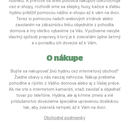
husníku. A pretože sa dnes polovica nákupov uskutočňuje
cez e-shopy, rozhodli sme sa sliepky, husy, kačice a ďalšiu
hydinu priblížiť pomocou nášho e-shopu až k vám na dvor.
Teraz si pomocou našich webových stránok alebo
zavolaním na zákaznícku linku objednáte z pohodlia
domova a my všetko vybavíme za Vás. Využívame navyše
vlastný spôsob prepravy, ktorý je k zvieratám úplne šetrný
a v poriadku ich dovezie až k Vám.
O nákupe
Bojíte sa nakupovať živú hydinu cez internetový obchod?
Žiadne obavy u nás naozaj nehrozia. Nákup prebieha
pohodlne a rýchlo z Vášho domova alebo aj z Vašej práce.
Ak nie ste s internetom kamaráti, stačí zavolať a objednať
tovar po telefóne. Hydina, ale aj kŕmne zmesi a iné
príslušenstvo dovezieme špeciálne upravenou dodávkou
tak, aby zvieratá netrpeli, až k Vám na dvor.
Obchodné podmienky