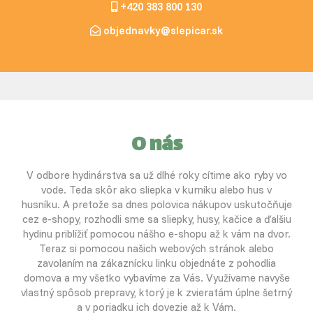
+420 383 800 130
objednavky@slepicar.sk
O nás
V odbore hydinárstva sa už dlhé roky cítime ako ryby vo
vode. Teda skôr ako sliepka v kurníku alebo hus v
husníku. A pretože sa dnes polovica nákupov uskutočňuje
cez e-shopy, rozhodli sme sa sliepky, husy, kačice a ďalšiu
hydinu priblížiť pomocou nášho e-shopu až k vám na dvor.
Teraz si pomocou našich webových stránok alebo
zavolaním na zákaznícku linku objednáte z pohodlia
domova a my všetko vybavíme za Vás. Využívame navyše
vlastný spôsob prepravy, ktorý je k zvieratám úplne šetrný
a v poriadku ich dovezie až k Vám.