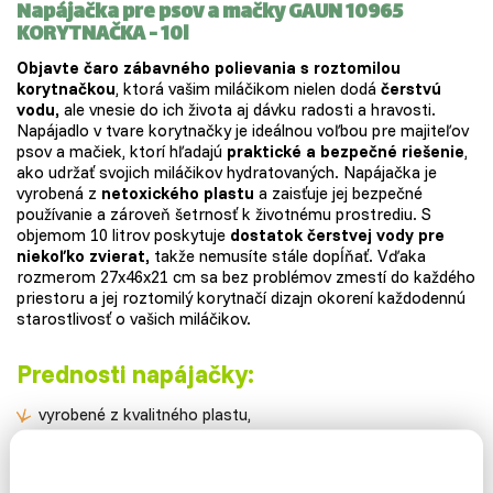
Napájačka pre psov a mačky GAUN 10965
KORYTNAČKA - 10l
Objavte čaro zábavného polievania s roztomilou
korytnačkou
, ktorá vašim miláčikom nielen dodá
čerstvú
vodu,
ale vnesie do ich života aj dávku radosti a hravosti.
Napájadlo v tvare korytnačky je ideálnou voľbou pre majiteľov
psov a mačiek, ktorí hľadajú
praktické a bezpečné riešenie
,
ako udržať svojich miláčikov hydratovaných. Napájačka je
vyrobená z
netoxického plastu
a zaisťuje jej bezpečné
používanie a zároveň šetrnosť k životnému prostrediu. S
objemom 10 litrov poskytuje
dostatok čerstvej vody pre
niekoľko zvierat,
takže nemusíte stále dopĺňať. Vďaka
rozmerom 27x46x21 cm sa bez problémov zmestí do každého
priestoru a jej roztomilý korytnačí dizajn okorení každodennú
starostlivosť o vašich miláčikov.
Prednosti napájačky:
vyrobené z kvalitného plastu,
ľahko umývateľný povrch,
objem:
10 l,