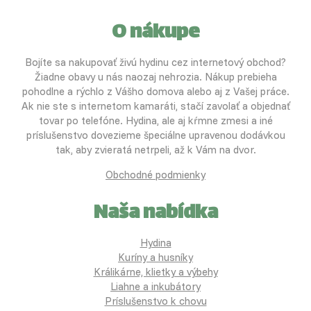
O nákupe
Bojíte sa nakupovať živú hydinu cez internetový obchod?
Žiadne obavy u nás naozaj nehrozia. Nákup prebieha
pohodlne a rýchlo z Vášho domova alebo aj z Vašej práce.
Ak nie ste s internetom kamaráti, stačí zavolať a objednať
tovar po telefóne. Hydina, ale aj kŕmne zmesi a iné
príslušenstvo dovezieme špeciálne upravenou dodávkou
tak, aby zvieratá netrpeli, až k Vám na dvor.
Obchodné podmienky
Naša nabídka
Hydina
Kuríny a husníky
Králikárne, klietky a výbehy
Liahne a inkubátory
Príslušenstvo k chovu