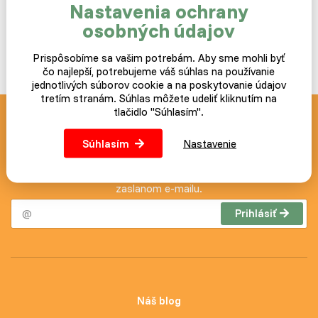
farebné prevedenie:
zelená,
Nastavenia ochrany
rozmery:
27 x 46 x 21 cm.
osobných údajov
Prispôsobíme sa vašim potrebám. Aby sme mohli byť
čo najlepší, potrebujeme váš súhlas na používanie
jednotlivých súborov cookie a na poskytovanie údajov
tretím stranám. Súhlas môžete udeliť kliknutím na
tlačidlo "Súhlasím".
Novinky a akcie zasielame
Súhlasím
Nastavenie
zdarma
Postup ako prípadne zrušiť odber noviniek nájdete v každom
zaslanom e-mailu.
Prihlásiť
Náš blog