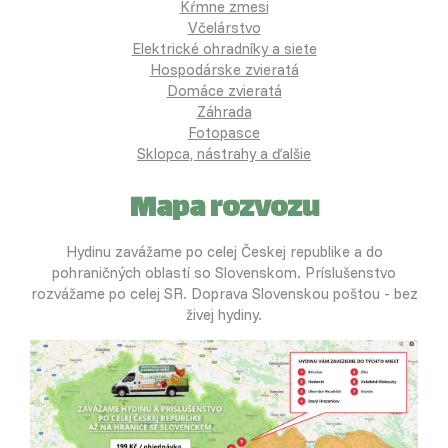
Kŕmne zmesi
Včelárstvo
Elektrické ohradníky a siete
Hospodárske zvieratá
Domáce zvieratá
Záhrada
Fotopasce
Sklopca, nástrahy a ďalšie
Mapa rozvozu
Hydinu zavážame po celej Českej republike a do
pohraničných oblastí so Slovenskom. Príslušenstvo
rozvážame po celej SR. Doprava Slovenskou poštou - bez
živej hydiny.