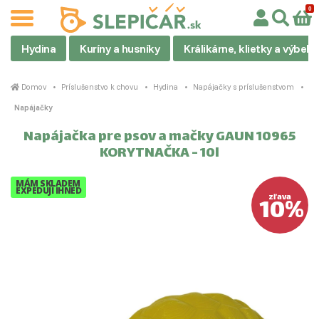
Hydina
Kuríny a husníky
Králikárne, klietky a výbehy
Domov
Príslušenstvo k chovu
Hydina
Napájačky s príslušenstvom
Napájačky
Napájačka pre psov a mačky GAUN 10965
KORYTNAČKA - 10l
MÁM SKLADEM
EXPEDUJI IHNED
10%
zľava