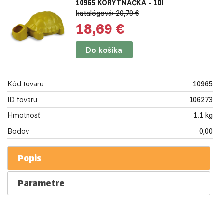
10965 KORYTNAČKA - 10l
katalógová: 20,79 €
18,69 €
Do košíka
Kód tovaru
10965
ID tovaru
106273
Hmotnosť
1.1 kg
Bodov
0,00
Popis
Parametre