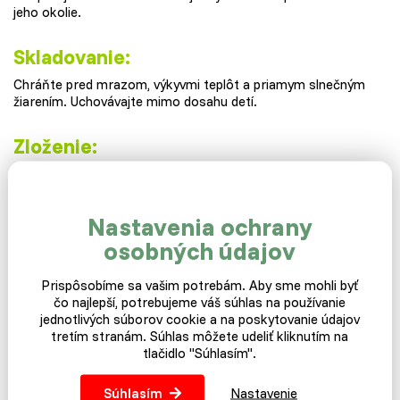
jeho okolie.
Skladovanie:
Chráňte pred mrazom, výkyvmi teplôt a priamym slnečným
žiarením. Uchovávajte mimo dosahu detí.
Zloženie:
Parfémová kompozícia, voda.
Bezpečnostné pokyny:
Nastavenia ochrany
osobných údajov
Vdýchnutie aerosólu alebo kontakt s pokožkou môže vyvolať
ľahkú alergickú reakciu. Pri zasiahnutí očí vypláchnite vodou. V
prípade zdravotných problémov vyhľadajte lekársku pomoc.
Prispôsobíme sa vašim potrebám. Aby sme mohli byť
Pri požití vypláchnite ústa vodou a konzultujte lekára.
čo najlepší, potrebujeme váš súhlas na používanie
jednotlivých súborov cookie a na poskytovanie údajov
tretím stranám. Súhlas môžete udeliť kliknutím na
Spotrebujte do:
tlačidlo "Súhlasím".
24 mesiacov od dátumu výroby uvedeného na obale.
Súhlasím
Nastavenie