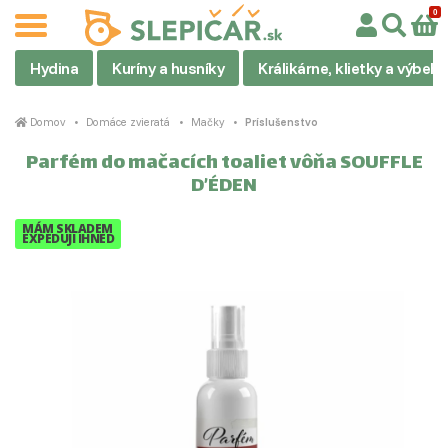
Hydina
Kuríny a husníky
Králikárne, klietky a výbehy
Domov
Domáce zvieratá
Mačky
Príslušenstvo
Parfém do mačacích toaliet vôňa SOUFFLE
D’ÉDEN
MÁM SKLADEM
EXPEDUJI IHNED