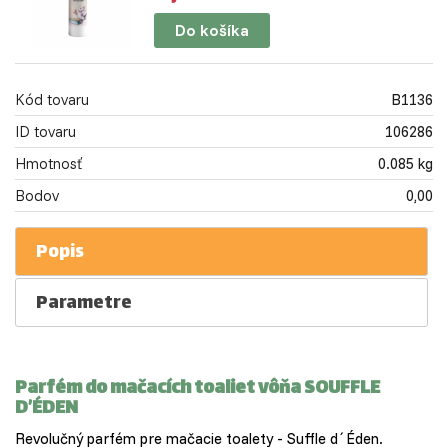
Do košíka
Kód tovaru
B1136
ID tovaru
106286
Hmotnosť
0.085 kg
Bodov
0,00
Popis
Parametre
Parfém do mačacích toaliet vôňa SOUFFLE
D’ÉDEN
Revolučný parfém pre mačacie toalety - Suffle d´Éden.