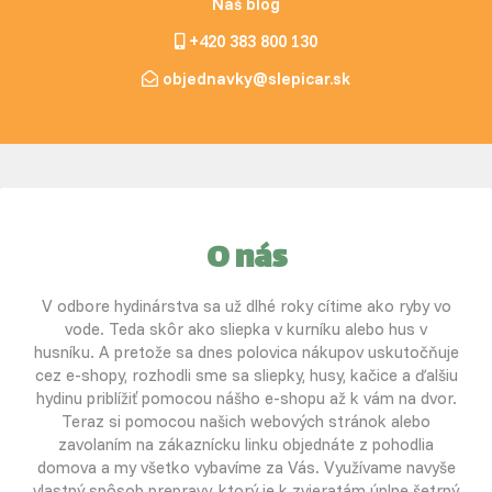
Náš blog
+420 383 800 130
objednavky@slepicar.sk
O nás
V odbore hydinárstva sa už dlhé roky cítime ako ryby vo
vode. Teda skôr ako sliepka v kurníku alebo hus v
husníku. A pretože sa dnes polovica nákupov uskutočňuje
cez e-shopy, rozhodli sme sa sliepky, husy, kačice a ďalšiu
hydinu priblížiť pomocou nášho e-shopu až k vám na dvor.
Teraz si pomocou našich webových stránok alebo
zavolaním na zákaznícku linku objednáte z pohodlia
domova a my všetko vybavíme za Vás. Využívame navyše
vlastný spôsob prepravy, ktorý je k zvieratám úplne šetrný