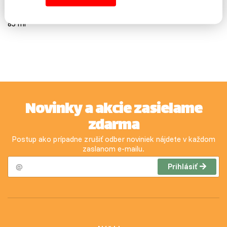
Balenie:
85 ml
Novinky a akcie zasielame
zdarma
Postup ako prípadne zrušiť odber noviniek nájdete v každom
zaslanom e-mailu.
Prihlásiť