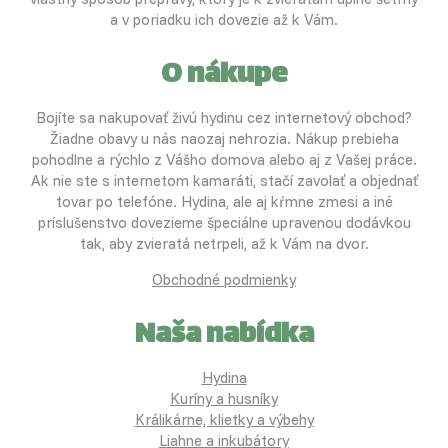
a v poriadku ich dovezie až k Vám.
O nákupe
Bojíte sa nakupovať živú hydinu cez internetový obchod?
Žiadne obavy u nás naozaj nehrozia. Nákup prebieha
pohodlne a rýchlo z Vášho domova alebo aj z Vašej práce.
Ak nie ste s internetom kamaráti, stačí zavolať a objednať
tovar po telefóne. Hydina, ale aj kŕmne zmesi a iné
príslušenstvo dovezieme špeciálne upravenou dodávkou
tak, aby zvieratá netrpeli, až k Vám na dvor.
Obchodné podmienky
Naša nabídka
Hydina
Kuríny a husníky
Králikárne, klietky a výbehy
Liahne a inkubátory