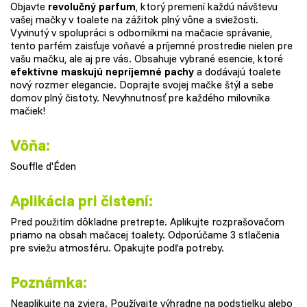
Objavte
revolučný parfum
, ktorý premení každú návštevu
vašej mačky v toalete na zážitok plný vône a sviežosti.
Vyvinutý v spolupráci s odborníkmi na mačacie správanie,
tento parfém zaisťuje voňavé a príjemné prostredie nielen pre
vašu mačku, ale aj pre vás. Obsahuje vybrané esencie, ktoré
efektívne maskujú nepríjemné pachy
a dodávajú toalete
nový rozmer elegancie. Doprajte svojej mačke štýl a sebe
domov plný čistoty. Nevyhnutnosť pre každého milovníka
mačiek!
Vôňa:
Souffle d'Éden
Aplikácia pri čistení:
Pred použitím dôkladne pretrepte. Aplikujte rozprašovačom
priamo na obsah mačacej toalety. Odporúčame 3 stlačenia
pre sviežu atmosféru. Opakujte podľa potreby.
Poznámka:
Neaplikujte na zviera. Používajte výhradne na podstielku alebo