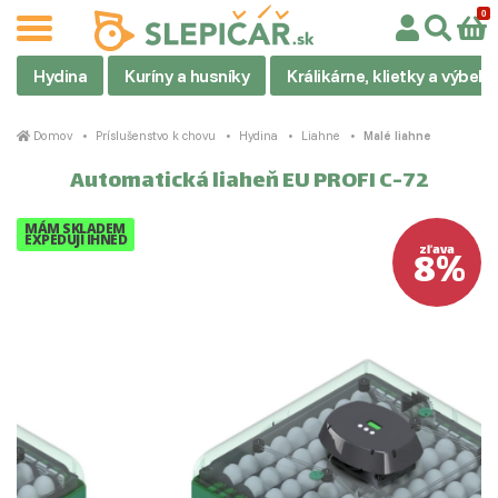
Hydina
Kuríny a husníky
Králikárne, klietky a výbehy
Domov
Príslušenstvo k chovu
Hydina
Liahne
Malé liahne
Automatická liaheň EU PROFI C-72
MÁM SKLADEM
EXPEDUJI IHNED
8%
zľava