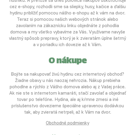
husníku. A pretože sa dnes polovica nákupov uskutočňuje
cez e-shopy, rozhodli sme sa sliepky, husy, kačice a ďalšiu
hydinu priblížiť pomocou nášho e-shopu až k vám na dvor.
Teraz si pomocou našich webových stránok alebo
zavolaním na zákaznícku linku objednáte z pohodlia
domova a my všetko vybavíme za Vás. Využívame navyše
vlastný spôsob prepravy, ktorý je k zvieratám úplne šetrný
a v poriadku ich dovezie až k Vám.
O nákupe
Bojíte sa nakupovať živú hydinu cez internetový obchod?
Žiadne obavy u nás naozaj nehrozia. Nákup prebieha
pohodlne a rýchlo z Vášho domova alebo aj z Vašej práce.
Ak nie ste s internetom kamaráti, stačí zavolať a objednať
tovar po telefóne. Hydina, ale aj kŕmne zmesi a iné
príslušenstvo dovezieme špeciálne upravenou dodávkou
tak, aby zvieratá netrpeli, až k Vám na dvor.
Obchodné podmienky