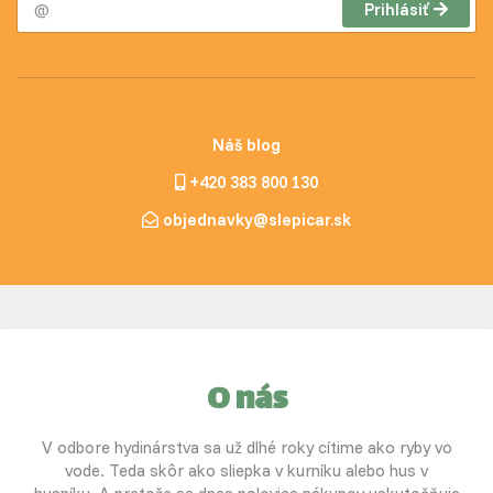
Prihlásiť
Náš blog
+420 383 800 130
objednavky@slepicar.sk
O nás
V odbore hydinárstva sa už dlhé roky cítime ako ryby vo
vode. Teda skôr ako sliepka v kurníku alebo hus v