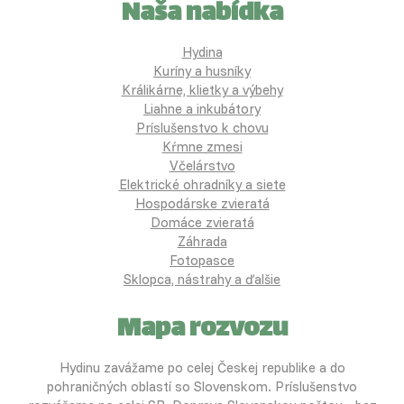
Naša nabídka
Hydina
Kuríny a husníky
Králikárne, klietky a výbehy
Liahne a inkubátory
Príslušenstvo k chovu
Kŕmne zmesi
Včelárstvo
Elektrické ohradníky a siete
Hospodárske zvieratá
Domáce zvieratá
Záhrada
Fotopasce
Sklopca, nástrahy a ďalšie
Mapa rozvozu
Hydinu zavážame po celej Českej republike a do
pohraničných oblastí so Slovenskom. Príslušenstvo