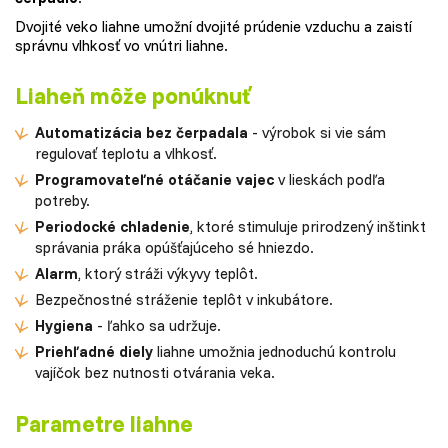
Dvojité veko liahne umožní dvojité prúdenie vzduchu a zaistí
správnu vlhkosť vo vnútri liahne.
Liaheň môže ponúknuť
Automatizácia
bez čerpadala
- výrobok si vie sám
regulovať teplotu a vlhkosť.
Programovateľné
otáčanie vajec
v lieskách podľa
potreby.
Periodocké chladenie
, ktoré stimuluje prirodzený inštinkt
správania práka opúšťajúceho sé hniezdo.
Alarm
, ktorý stráži výkyvy teplôt.
Bezpečnostné stráženie teplôt v inkubátore.
Hygiena
- ľahko sa udržuje.
Priehľadné diely
liahne umožnia jednoduchú kontrolu
vajíčok bez nutnosti otvárania veka.
Parametre liahne