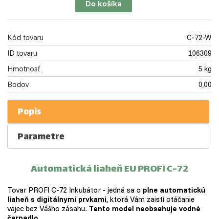
Do košíka
Kód tovaru
C-72-W
ID tovaru
106309
Hmotnosť
5 kg
Bodov
0,00
Popis
Parametre
Automatická liaheň EU PROFI C-72
Tovar PROFI C-72 Inkubátor - jedná sa o
plne automatickú
liaheň s digitálnymi prvkami
, ktorá Vám zaistí otáčanie
vajec bez Vášho zásahu.
Tento model neobsahuje vodné
čerpadlo
.