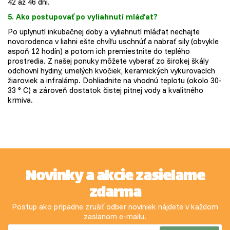
42 až 46 dní.
5. Ako postupovať po vyliahnutí mláďat?
Po uplynutí inkubačnej doby a vyliahnutí mláďat nechajte
novorodenca v liahni ešte chvíľu uschnúť a nabrať sily (obvykle
aspoň 12 hodín) a potom ich premiestnite do teplého
prostredia. Z našej ponuky môžete vyberať zo širokej škály
odchovní hydiny, umelých kvočiek, keramických vykurovacích
žiaroviek a infralámp. Dohliadnite na vhodnú teplotu (okolo 30-
33 ° C) a zároveň dostatok čistej pitnej vody a kvalitného
krmiva.
Novinky a akcie zasielame
zdarma
Postup ako prípadne zrušiť odber noviniek nájdete v každom
zaslanom e-mailu.