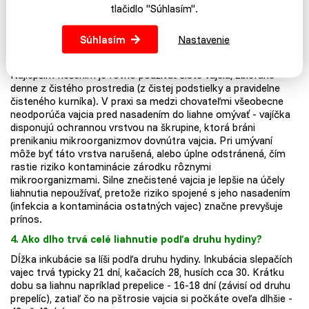
tlačidlo "Súhlasím".
naraz tak môže dôjsť k prerušeniu inkubácie jedného druhu,
kvôli odlišným potrebám druhého.
Súhlasím
Nastavenie
3. Je nutné vajcia pred vložením do liahne čistiť alebo
dezinfikovať?
Najlepším riešením je rovno používať čisté vajcia, zbierané
denne z čistého prostredia (z čistej podstielky a pravidelne
čisteného kurníka). V praxi sa medzi chovateľmi všeobecne
neodporúča vajcia pred nasadením do liahne omývať - ​​vajíčka
disponujú ochrannou vrstvou na škrupine, ktorá bráni
prenikaniu mikroorganizmov dovnútra vajcia. Pri umývaní
môže byť táto vrstva narušená, alebo úplne odstránená, čím
rastie riziko kontaminácie zárodku rôznymi
mikroorganizmami. Silne znečistené vajcia je lepšie na účely
liahnutia nepoužívať, pretože riziko spojené s jeho nasadením
(infekcia a kontaminácia ostatných vajec) značne prevyšuje
prínos.
4. Ako dlho trvá celé liahnutie podľa druhu hydiny?
Dĺžka inkubácie sa líši podľa druhu hydiny. Inkubácia slepačích
vajec trvá typicky 21 dní, kačacích 28, husích cca 30. Krátku
dobu sa liahnu napríklad prepelice - 16-18 dní (závisí od druhu
prepelíc), zatiaľ čo na pštrosie vajcia si počkáte oveľa dlhšie -