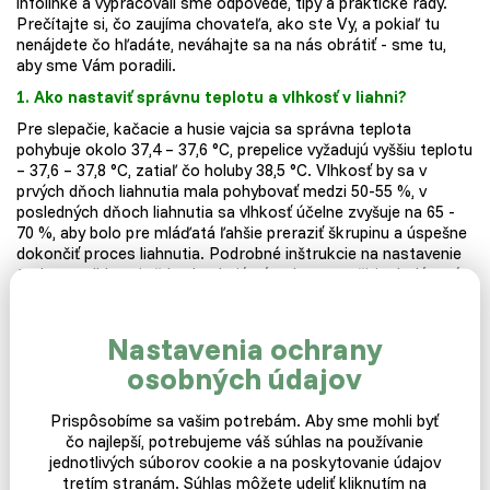
infolinke a vypracovali sme odpovede, tipy a praktické rady.
Prečítajte si, čo zaujíma chovateľa, ako ste Vy, a pokiaľ tu
nenájdete čo hľadáte, neváhajte sa na nás obrátiť - sme tu,
aby sme Vám poradili.
1. Ako nastaviť správnu teplotu a vlhkosť v liahni?
Pre slepačie, kačacie a husie vajcia sa správna teplota
pohybuje okolo 37,4 – 37,6 °C, prepelice vyžadujú vyššiu teplotu
– 37,6 – 37,8 °C, zatiaľ čo holuby 38,5 °C. Vlhkosť by sa v
prvých dňoch liahnutia mala pohybovať medzi 50-55 %, v
posledných dňoch liahnutia sa vlhkosť účelne zvyšuje na 65 -
70 %, aby bolo pre mláďatá ľahšie preraziť škrupinu a úspešne
dokončiť proces liahnutia. Podrobné inštrukcie na nastavenie
teploty a vlhkosti vždy obsahujú návody na použitie dodávané
spoločne s liahňou.
2. Je možné kombinovať rôzne druhy?
Nastavenia ochrany
Všeobecne odporúčame liahnuť vždy iba jeden druh v daný
osobných údajov
moment. Kombinácia rôznych druhov je pri liahnutí možná, ale
vyžaduje vyššiu skúsenosť chovateľov a starostlivosť - pokiaľ
Prispôsobíme sa vašim potrebám. Aby sme mohli byť
majú druhy zhodné, či aspoň veľmi podobné teplotné a
čo najlepší, potrebujeme váš súhlas na používanie
vlhkostné nároky, je možné ich liahnuť naraz. Dôležité je tiež
jednotlivých súborov cookie a na poskytovanie údajov
brať do úvahy inkubačnú dobu oboch druhov - napr. Husacie
tretím stranám. Súhlas môžete udeliť kliknutím na
vajcia sa liahnu dlhšie, než slepačie. Pri liahnutí husí a sliepok