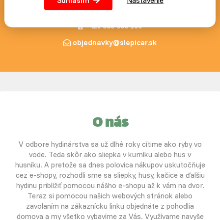
Náš blog
+420 383 800 130
objednavky@slepicar.sk
O nás
V odbore hydinárstva sa už dlhé roky cítime ako ryby vo
vode. Teda skôr ako sliepka v kurníku alebo hus v
husníku. A pretože sa dnes polovica nákupov uskutočňuje
cez e-shopy, rozhodli sme sa sliepky, husy, kačice a ďalšiu
hydinu priblížiť pomocou nášho e-shopu až k vám na dvor.
Teraz si pomocou našich webových stránok alebo
zavolaním na zákaznícku linku objednáte z pohodlia
domova a my všetko vybavíme za Vás. Využívame navyše