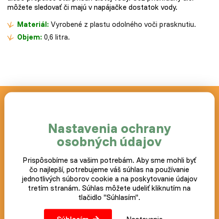
môžete sledovať či majú v napájačke dostatok vody.
Materiál:
Vyrobené z plastu odolného voči prasknutiu.
Objem:
0,6 litra.
Novinky a akcie zasielame
zdarma
Nastavenia ochrany
osobných údajov
Postup ako prípadne zrušiť odber noviniek nájdete v každom
zaslanom e-mailu.
Prispôsobíme sa vašim potrebám. Aby sme mohli byť
Prihlásiť
čo najlepší, potrebujeme váš súhlas na používanie
jednotlivých súborov cookie a na poskytovanie údajov
tretím stranám. Súhlas môžete udeliť kliknutím na
tlačidlo "Súhlasím".
Súhlasím
Nastavenie