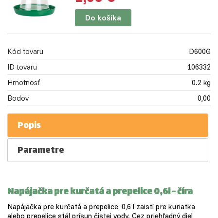
Do košíka
Kód tovaru
D600G
ID tovaru
106332
Hmotnosť
0.2 kg
Bodov
0,00
Popis
Parametre
Napájačka pre kurčatá a prepelice 0,6l - číra
Napájačka pre kurčatá a prepelice, 0,6 l zaistí pre kuriatka
alebo prepelice stál prísun čistej vody. Cez priehľadný diel