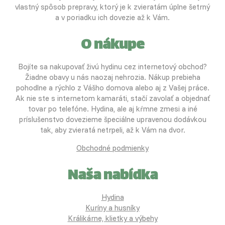
vlastný spôsob prepravy, ktorý je k zvieratám úplne šetrný
a v poriadku ich dovezie až k Vám.
O nákupe
Bojíte sa nakupovať živú hydinu cez internetový obchod?
Žiadne obavy u nás naozaj nehrozia. Nákup prebieha
pohodlne a rýchlo z Vášho domova alebo aj z Vašej práce.
Ak nie ste s internetom kamaráti, stačí zavolať a objednať
tovar po telefóne. Hydina, ale aj kŕmne zmesi a iné
príslušenstvo dovezieme špeciálne upravenou dodávkou
tak, aby zvieratá netrpeli, až k Vám na dvor.
Obchodné podmienky
Naša nabídka
Hydina
Kuríny a husníky
Králikárne, klietky a výbehy