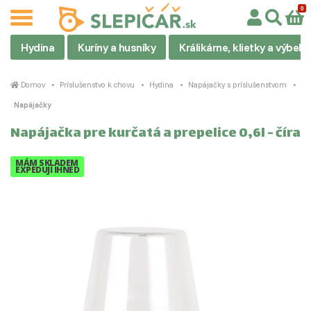
Hydina
Kuríny a husníky
Králikárne, klietky a výbehy
Domov
Príslušenstvo k chovu
Hydina
Napájačky s príslušenstvom
Napájačky
Napájačka pre kurčatá a prepelice 0,6l - číra
MÁM SKLADEM
EXPEDUJI IHNED