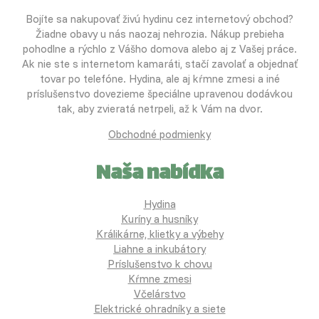
Bojíte sa nakupovať živú hydinu cez internetový obchod?
Žiadne obavy u nás naozaj nehrozia. Nákup prebieha
pohodlne a rýchlo z Vášho domova alebo aj z Vašej práce.
Ak nie ste s internetom kamaráti, stačí zavolať a objednať
tovar po telefóne. Hydina, ale aj kŕmne zmesi a iné
príslušenstvo dovezieme špeciálne upravenou dodávkou
tak, aby zvieratá netrpeli, až k Vám na dvor.
Obchodné podmienky
Naša nabídka
Hydina
Kuríny a husníky
Králikárne, klietky a výbehy
Liahne a inkubátory
Príslušenstvo k chovu
Kŕmne zmesi
Včelárstvo
Elektrické ohradníky a siete