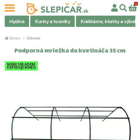
Hydina
Kuríny a husníky
Králikárne, klietky a výbehy
Domov
Záhrada
Podporná mriežka do kvetináča 35 cm
MÁM SKLADEM
EXPEDUJI IHNED