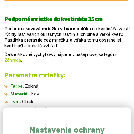
Podporná mriežka do kvetináča 35 cm
Podporná
kovová mriežka v tvare oblúka
do kvetináča zaistí
rýchly rast vašich okrasných rastlín a ich plné a veľké kvety.
Rastlinka prerastie cez mriežku, a vďaka tomu dostane jej
kvet lepší a bohatší vzhľad.
Ďalšie šikovné vychytávky nájdete v našej novej kategórii
Záhrada
.
Parametre mriežky:
Farba.
Zelená.
Materiál.
Kov.
Tvar.
Oblúk.
Vyrobené.
ČR, záruka dva roky.
Rozmer.
21 x 26 x 35 cm./vxšxd
Váha.
0,22 kg.
Nastavenia ochrany