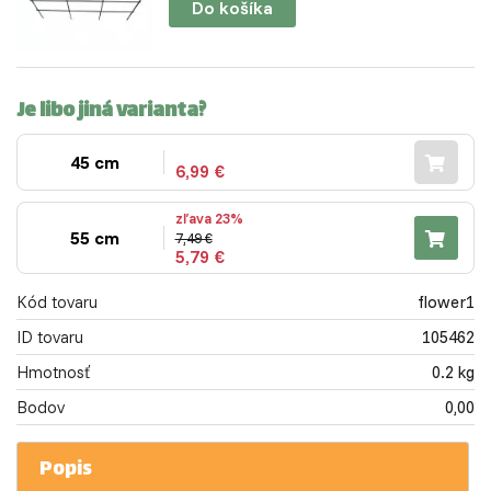
Do košíka
Je libo jiná varianta?
45 cm
6,99 €
zľava 23%
55 cm
7,49 €
5,79 €
Kód tovaru
flower1
ID tovaru
105462
Hmotnosť
0.2 kg
Bodov
0,00
Popis