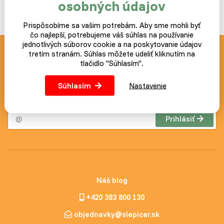
osobných údajov
Prispôsobíme sa vašim potrebám. Aby sme mohli byť
čo najlepší, potrebujeme váš súhlas na používanie
jednotlivých súborov cookie a na poskytovanie údajov
tretím stranám. Súhlas môžete udeliť kliknutím na
Novinky a akcie zasielame
tlačidlo "Súhlasím".
zdarma
Súhlasím
Nastavenie
Postup ako prípadne zrušiť odber noviniek nájdete v každom
zaslanom e-mailu.
Prihlásiť
Náš blog
+420 383 800 130
objednavky@slepicar.sk