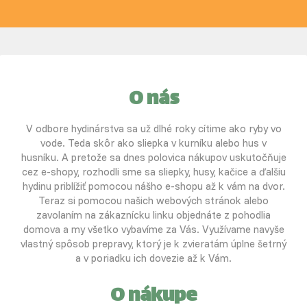
O nás
V odbore hydinárstva sa už dlhé roky cítime ako ryby vo
vode. Teda skôr ako sliepka v kurníku alebo hus v
husníku. A pretože sa dnes polovica nákupov uskutočňuje
cez e-shopy, rozhodli sme sa sliepky, husy, kačice a ďalšiu
hydinu priblížiť pomocou nášho e-shopu až k vám na dvor.
Teraz si pomocou našich webových stránok alebo
zavolaním na zákaznícku linku objednáte z pohodlia
domova a my všetko vybavíme za Vás. Využívame navyše
vlastný spôsob prepravy, ktorý je k zvieratám úplne šetrný
a v poriadku ich dovezie až k Vám.
O nákupe