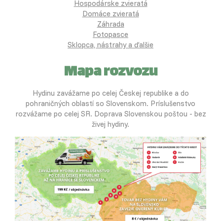
Hospodárske zvieratá
Domáce zvieratá
Záhrada
Fotopasce
Sklopca, nástrahy a ďalšie
Mapa rozvozu
Hydinu zavážame po celej Českej republike a do
pohraničných oblastí so Slovenskom. Príslušenstvo
rozvážame po celej SR. Doprava Slovenskou poštou - bez
živej hydiny.