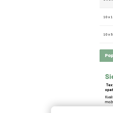
10 x 
10 x 5
Pop
Si
Text
opa
Kval
možn