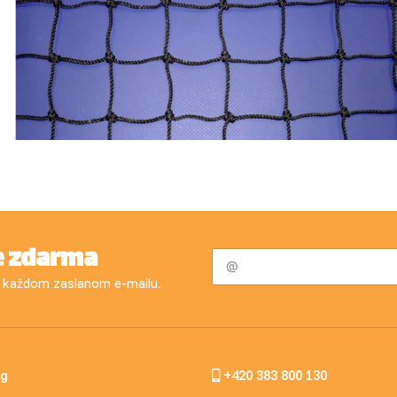
e zdarma
 v každom zaslanom e-mailu.
og
+420 383 800 130