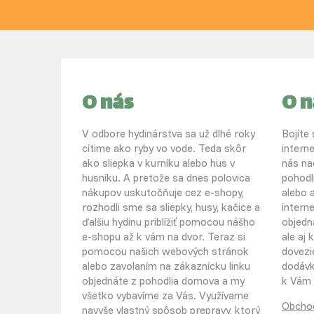
O nás
O 
V odbore hydinárstva sa už dlhé roky
Bojíte
cítime ako ryby vo vode. Teda skôr
intern
ako sliepka v kurníku alebo hus v
nás na
husníku. A pretože sa dnes polovica
pohodl
nákupov uskutočňuje cez e-shopy,
alebo a
rozhodli sme sa sliepky, husy, kačice a
intern
ďalšiu hydinu priblížiť pomocou nášho
objedn
e-shopu až k vám na dvor. Teraz si
ale aj
pomocou našich webových stránok
dovezi
alebo zavolaním na zákaznícku linku
dodávko
objednáte z pohodlia domova a my
k Vám 
všetko vybavíme za Vás. Využívame
Obcho
navyše vlastný spôsob prepravy, ktorý