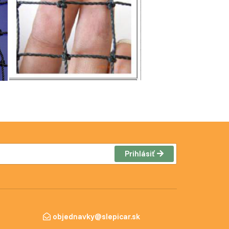
Prihlásiť
objednavky@slepicar.sk