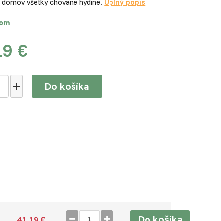
 domov všetky chované hydine.
Úplný popis
dom
19 €
Do košíka
Do košíka
41,19 €