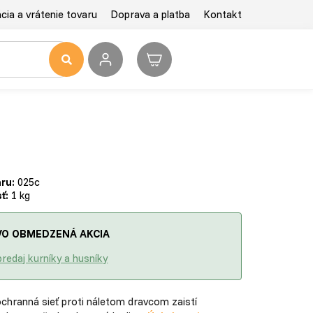
ia a vrátenie tovaru
Doprava a platba
Kontakt
ru:
025c
ť:
1 kg
O OBMEDZENÁ AKCIA
redaj kurníky a husníky
ochranná sieť proti náletom dravcom zaistí