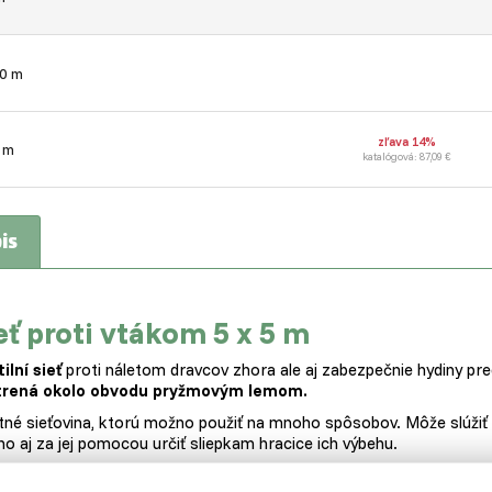
10 m
zľava 14%
 m
katalógová: 87,09 €
is
eť proti vtákom 5 x 5 m
ilní sieť
proti náletom dravcov zhora ale aj zabezpečnie hydiny pre
trená okolo obvodu pryžmovým lemom.
itné sieťovina, ktorú možno použiť na mnoho spôsobov. Môže slúži
o aj za jej pomocou určiť
sliepkam
hracice ich výbehu.