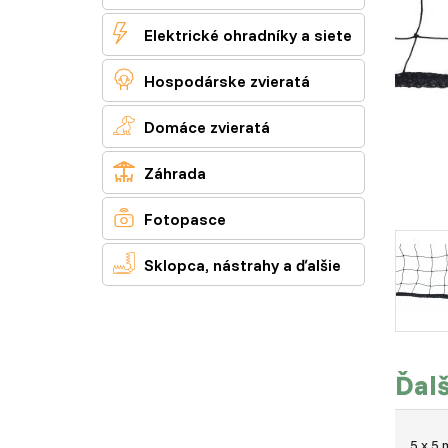

Elektrické ohradníky a siete

Hospodárske zvieratá

Domáce zvieratá

Záhrada

Fotopasce

Sklopca, nástrahy a ďalšie
Ďalš
5 x 5 