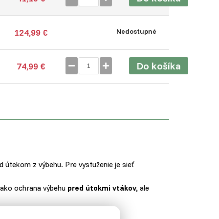
124,99 €
Nedostupné
Do košíka
74,99 €
d útekom z výbehu. Pre vystuženie je sieť
ť ako ochrana výbehu
pred útokmi vtákov,
ale