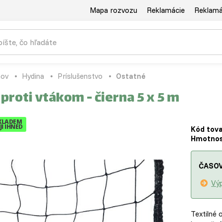
Mapa rozvozu
Reklamácie
Reklamác
ov
Hydina
Príslušenstvo
Ostatné
 proti vtákom - čierna 5 x 5 m
KLADEM
I IHNED
Kód tova
Hmotnos
ČASOV
Výp
Textilné 