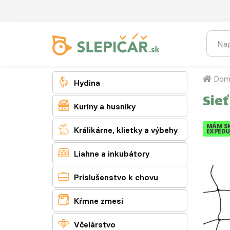
Dom

Hydina
Sieť

Kuríny a husníky
MÁM S

Králikárne, klietky a výbehy
EXPEDUJ

Liahne a inkubátory

Príslušenstvo k chovu

Kŕmne zmesi

Včelárstvo