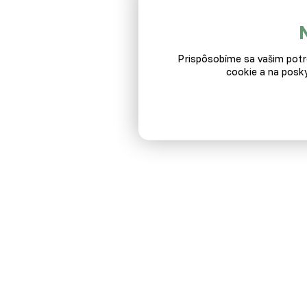
Par
M
F
Prispôsobíme sa vašim potre
R
cookie a na posky
B
Z
P