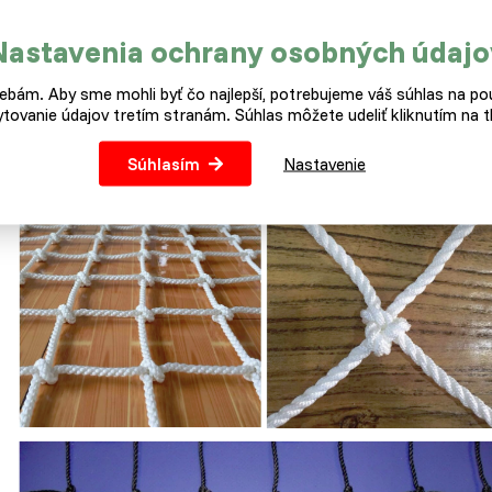
ametre siete:
Nastavenia ochrany osobných údajo
ateriál.
Polyamid. Sítě jsou obšité po obvodu vysokopevnost
arba.
Rôzne. Podľa skladovej dostupnosti.
bám. Aby sme mohli byť čo najlepší, potrebujeme váš súhlas na pou
ozmer.
Veľkosť oka 4*4 cm. Tloušťka sloupku 1,2mm
tovanie údajov tretím stranám. Súhlas môžete udeliť kliknutím na tl
alenie.
5 x 5 m.
áruka.
2 roky.
Súhlasím
Nastavenie
oužitie.
Proti vtákom a iným dravcom.