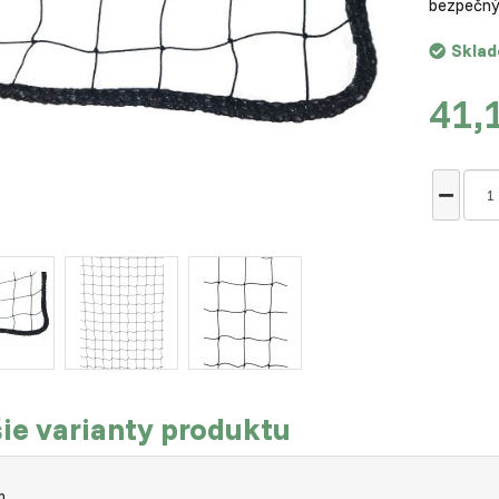
bezpečný
Skla
41,
ie varianty produktu
m