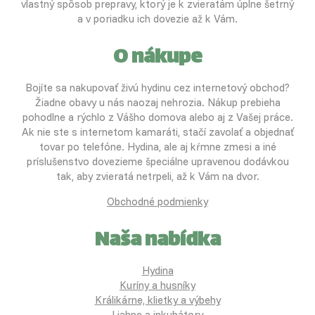
vlastný spôsob prepravy, ktorý je k zvieratám úplne šetrný
a v poriadku ich dovezie až k Vám.
O nákupe
Bojíte sa nakupovať živú hydinu cez internetový obchod?
Žiadne obavy u nás naozaj nehrozia. Nákup prebieha
pohodlne a rýchlo z Vášho domova alebo aj z Vašej práce.
Ak nie ste s internetom kamaráti, stačí zavolať a objednať
tovar po telefóne. Hydina, ale aj kŕmne zmesi a iné
príslušenstvo dovezieme špeciálne upravenou dodávkou
tak, aby zvieratá netrpeli, až k Vám na dvor.
Obchodné podmienky
Naša nabídka
Hydina
Kuríny a husníky
Králikárne, klietky a výbehy
Liahne a inkubátory