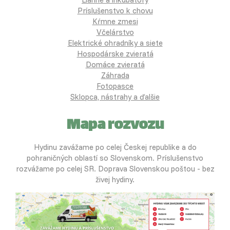
Príslušenstvo k chovu
Kŕmne zmesi
Včelárstvo
Elektrické ohradníky a siete
Hospodárske zvieratá
Domáce zvieratá
Záhrada
Fotopasce
Sklopca, nástrahy a ďalšie
Mapa rozvozu
Hydinu zavážame po celej Českej republike a do
pohraničných oblastí so Slovenskom. Príslušenstvo
rozvážame po celej SR. Doprava Slovenskou poštou - bez
živej hydiny.