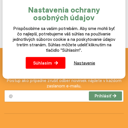
Materiál:
bukové drevo, kov, polyesterová rúška, nerez
Nastavenia ochrany
nity.
osobných údajov
Výška základne od zeme:
16,5 cm.
Prispôsobíme sa vašim potrebám. Aby sme mohli byť
čo najlepší, potrebujeme váš súhlas na používanie
jednotlivých súborov cookie a na poskytovanie údajov
tretím stranám. Súhlas môžete udeliť kliknutím na
tlačidlo "Súhlasím".
Novinky a akcie zasielame
Súhlasím
Nastavenie
zdarma
Postup ako prípadne zrušiť odber noviniek nájdete v každom
zaslanom e-mailu.
Prihlásiť