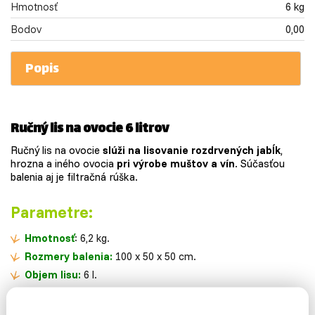
Hmotnosť
6 kg
Bodov
0,00
Popis
Ručný lis na ovocie 6 litrov
Ručný lis na ovocie
slúži na lisovanie rozdrvených jabĺk
,
hrozna a iného ovocia
pri výrobe muštov a vín
. Súčasťou
balenia aj je filtračná rúška.
Parametre
:
Hmotnosť
: 6,2 kg.
Rozmery balenia:
100 x 50 x 50 cm.
Objem lisu:
6 l.
Celková výška:
56,5 cm.
Priemer zbernej misy:
19,9 cm.