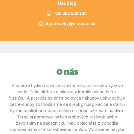
Náš blog
+420 383 800 130
objednavky@slepicar.sk
O nás
V odbore hydinárstva sa už dlhé roky cítime ako ryby vo
vode. Teda skôr ako sliepka v kurníku alebo hus v
husníku. A pretože sa dnes polovica nákupov uskutočňuje
cez e-shopy, rozhodli sme sa sliepky, husy, kačice a ďalšiu
hydinu priblížiť pomocou nášho e-shopu až k vám na dvor.
Teraz si pomocou našich webových stránok alebo
zavolaním na zákaznícku linku objednáte z pohodlia
domova a my všetko vybavíme za Vás. Využívame navyše