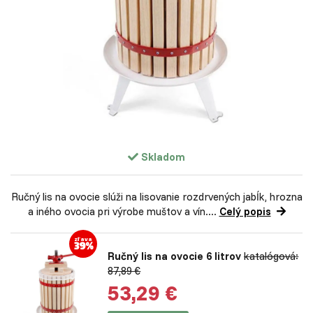
Skladom
Ručný lis na ovocie slúži na lisovanie rozdrvených jabĺk, hrozna
a iného ovocia pri výrobe muštov a vín....
Celý popis
zľava
39%
Ručný lis na ovocie 6 litrov
katalógová:
87,89 €
53,29 €