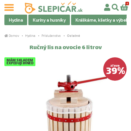
Hydina
Kuríny a husníky
Králikárne, klietky a výbehy
Domov
Hydina
Príslušenstvo
Ostatné
Ručný lis na ovocie 6 litrov
MÁM SKLADEM
EXPEDUJI IHNED
39%
zľava