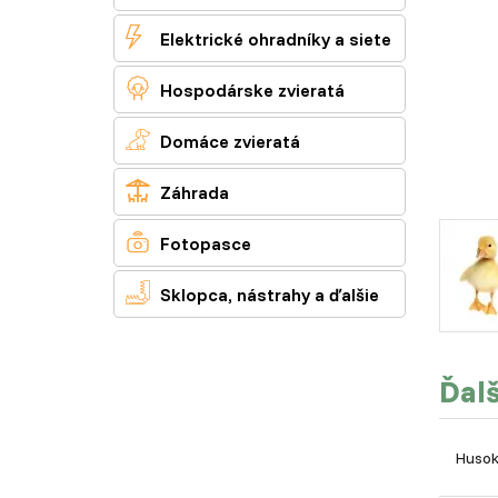

Elektrické ohradníky a siete

Hospodárske zvieratá

Domáce zvieratá

Záhrada

Fotopasce

Sklopca, nástrahy a ďalšie
Ďalš
Husok