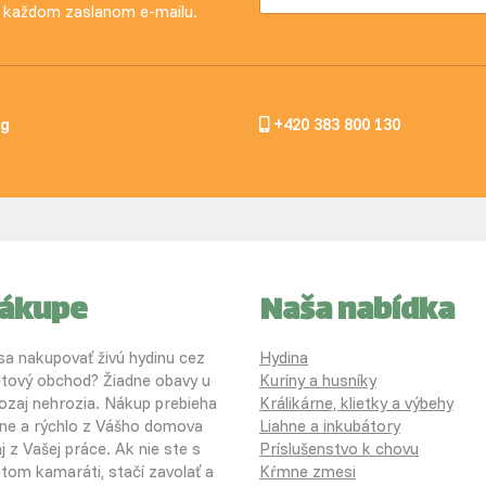
 v každom zaslanom e-mailu.
og
+420 383 800 130
nákupe
Naša nabídka
 sa nakupovať živú hydinu cez
Hydina
etový obchod? Žiadne obavy u
Kuríny a husníky
ozaj nehrozia. Nákup prebieha
Králikárne, klietky a výbehy
ne a rýchlo z Vášho domova
Liahne a inkubátory
j z Vašej práce. Ak nie ste s
Príslušenstvo k chovu
etom kamaráti, stačí zavolať a
Kŕmne zmesi