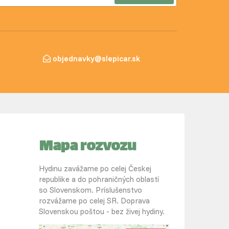
objednavky@slepicar.sk
Mapa rozvozu
Hydinu zavážame po celej Českej
republike a do pohraničných oblastí
so Slovenskom. Príslušenstvo
rozvážame po celej SR. Doprava
Slovenskou poštou - bez živej hydiny.