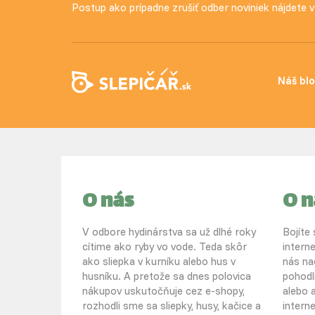
Postup ako prípadne zrušiť odber noviniek nájdete
Náš bl
O nás
O 
V odbore hydinárstva sa už dlhé roky
Bojíte
cítime ako ryby vo vode. Teda skôr
intern
ako sliepka v kurníku alebo hus v
nás na
husníku. A pretože sa dnes polovica
pohodl
nákupov uskutočňuje cez e-shopy,
alebo a
rozhodli sme sa sliepky, husy, kačice a
intern