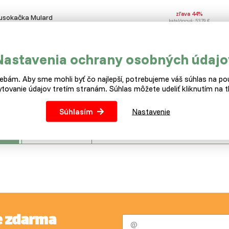
zľava 44%
usokačka Mulard
katalógová: 53,79 €
zľava 44%
usokačka Mulard
Nastavenia ochrany osobných údajo
katalógová: 80,59 €
bám. Aby sme mohli byť čo najlepší, potrebujeme váš súhlas na pou
zľava 46%
tovanie údajov tretím stranám. Súhlas môžete udeliť kliknutím na tl
usokačka Mulard
katalógová: 107,49 €
Súhlasím
Nastavenie
is
Parametre
e zdarma