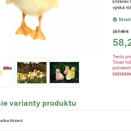
kříženec
vyniká n
Skla
107,49 €
58,
Tento pro
Tovar mô
pohraničn
rozvozo
ie varianty produktu
ačka Mulard