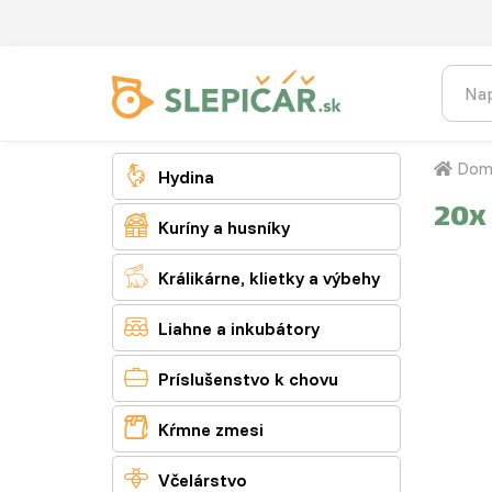
Dom

Hydina
20x

Kuríny a husníky

Králikárne, klietky a výbehy

Liahne a inkubátory

Príslušenstvo k chovu

Kŕmne zmesi

Včelárstvo