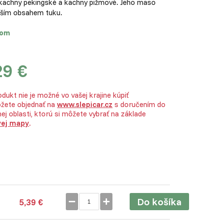
 kachny pekingské a kachny pižmové. Jeho maso
ižším obsahem tuku.
dom
29 €
dukt nie je možné vo vašej krajine kúpiť
žete objednať na
www.slepicar.cz
s doručením do
ej oblasti, ktorú si môžete vybrať na základe
vej mapy
.
Do košíka
5,39 €