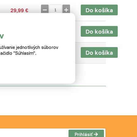
Do košíka
29,99 €
Do košíka
44,79 €
v
žívanie jednotlivých súborov
Do košíka
58,29 €
ačidlo "Súhlasím".
Prihlásiť