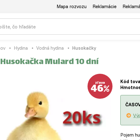
Mapa rozvozu
Reklamácie
Reklamác
ov
Hydina
Vodná hydina
Husokačky
 Husokačka Mulard 10 dní
Kód tova
46
zľava
Hmotnos
ČASOV
Výp
Pojem hus