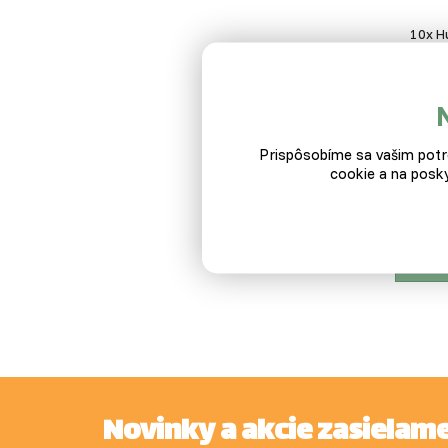
10x H
15x H
Prispôsobíme sa vašim potre
cookie a na posky
20x H
Pop
Novinky a akcie zasielam