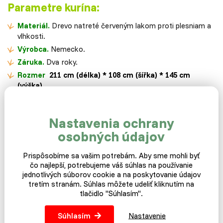
Parametre kurína:
Materiál.
Drevo natreté červeným lakom proti plesniam a
vlhkosti.
Výrobca.
Nemecko.
Záruka.
Dva roky.
Rozmer
211 cm (délka) * 108 cm (šířka) * 145 cm
(výška)
Bidlo.
Áno.
Váha.
55
kg.
Nastavenia ochrany
Balené.
Dva balíky a nutná vlastná montáž.
osobných údajov
Množstvo sliepok.
Až 8 ks.
Prispôsobíme sa vašim potrebám. Aby sme mohli byť
Výhody pre vás?
čo najlepší, potrebujeme váš súhlas na používanie
jednotlivých súborov cookie a na poskytovanie údajov
Kurník
s voľným výbehom.
tretím stranám. Súhlas môžete udeliť kliknutím na
tlačidlo "Súhlasím".
Znášková krabice so
sklopnou strechou
.
Materiál odolný proti poveternostným vplyvom.
Súhlasím
Nastavenie
Optické zvýraznenie vašej záhrady vo švédskom štýle.