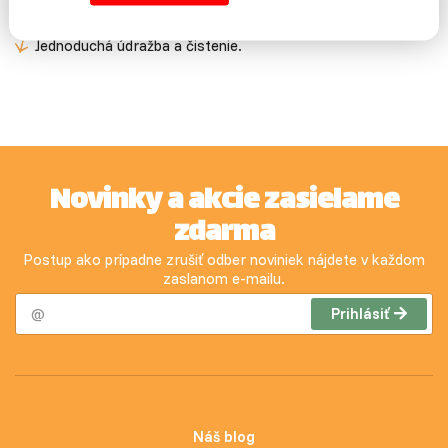
Bidlá a schody.
Jednoduchá údražba a čistenie.
Novinky a akcie zasielame
zdarma
Postup ako prípadne zrušiť odber noviniek nájdete v každom
zaslanom e-mailu.
Prihlásiť
Náš blog