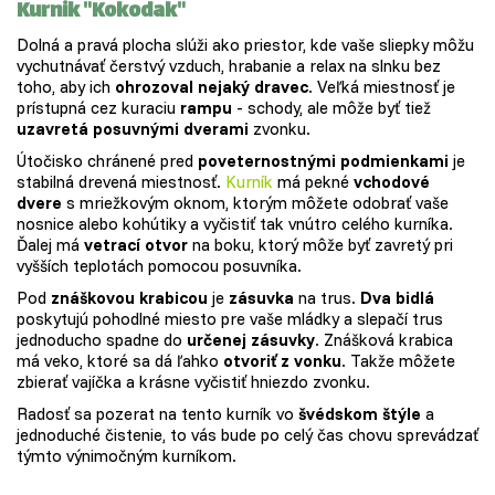
Kurnik "Kokodak"
Dolná a pravá plocha slúži ako priestor, kde vaše sliepky môžu
vychutnávať čerstvý vzduch, hrabanie a relax na slnku bez
toho, aby ich
ohrozoval nejaký dravec
. Veľká miestnosť je
prístupná cez kuraciu
rampu
- schody, ale môže byť tiež
uzavretá posuvnými dverami
zvonku.
Útočisko chránené pred
poveternostnými podmienkami
je
stabilná drevená miestnosť.
Kurník
má pekné
vchodové
dvere
s mriežkovým oknom, ktorým môžete odobrať vaše
nosnice alebo kohútiky a vyčistiť tak vnútro celého kurníka.
Ďalej má
vetrací otvor
na boku, ktorý môže byť zavretý pri
vyšších teplotách pomocou posuvníka.
Pod
znáškovou krabicou
je
zásuvka
na trus.
Dva bidlá
poskytujú pohodlné miesto pre vaše mládky a slepačí trus
jednoducho spadne do
určenej zásuvky
. Znášková krabica
má veko, ktoré sa dá ľahko
otvoriť z vonku
. Takže môžete
zbierať vajíčka a krásne vyčistiť hniezdo zvonku.
Radosť sa pozerat na tento kurník vo
švédskom štýle
a
jednoduché čistenie, to vás bude po celý čas chovu sprevádzať
týmto výnimočným kurníkom.