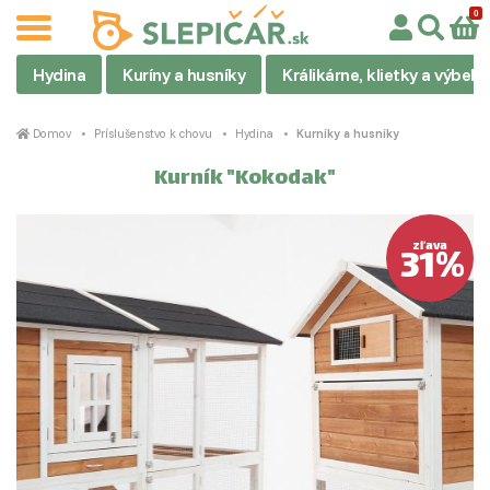
Hydina
Kuríny a husníky
Králikárne, klietky a výbehy
Domov
Príslušenstvo k chovu
Hydina
Kurníky a husníky
Kurník "Kokodak"
31%
zľava