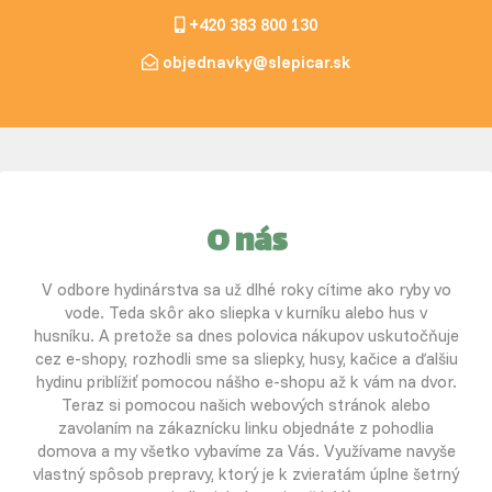
+420 383 800 130
objednavky@slepicar.sk
O nás
V odbore hydinárstva sa už dlhé roky cítime ako ryby vo
vode. Teda skôr ako sliepka v kurníku alebo hus v
husníku. A pretože sa dnes polovica nákupov uskutočňuje
cez e-shopy, rozhodli sme sa sliepky, husy, kačice a ďalšiu
hydinu priblížiť pomocou nášho e-shopu až k vám na dvor.
Teraz si pomocou našich webových stránok alebo
zavolaním na zákaznícku linku objednáte z pohodlia
domova a my všetko vybavíme za Vás. Využívame navyše
vlastný spôsob prepravy, ktorý je k zvieratám úplne šetrný