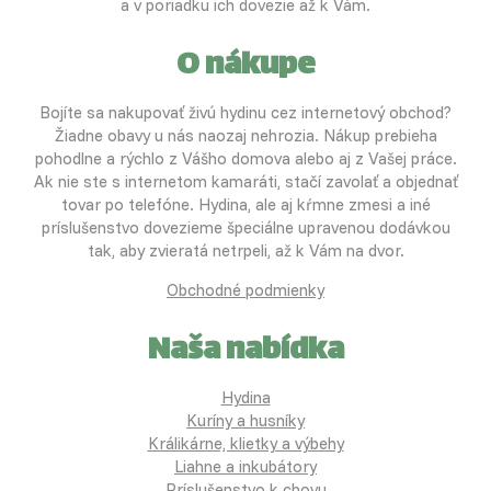
a v poriadku ich dovezie až k Vám.
O nákupe
Bojíte sa nakupovať živú hydinu cez internetový obchod?
Žiadne obavy u nás naozaj nehrozia. Nákup prebieha
pohodlne a rýchlo z Vášho domova alebo aj z Vašej práce.
Ak nie ste s internetom kamaráti, stačí zavolať a objednať
tovar po telefóne. Hydina, ale aj kŕmne zmesi a iné
príslušenstvo dovezieme špeciálne upravenou dodávkou
tak, aby zvieratá netrpeli, až k Vám na dvor.
Obchodné podmienky
Naša nabídka
Hydina
Kuríny a husníky
Králikárne, klietky a výbehy
Liahne a inkubátory
Príslušenstvo k chovu