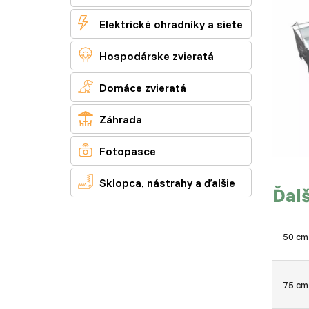

Elektrické ohradníky a siete

Hospodárske zvieratá

Domáce zvieratá

Záhrada

Fotopasce

Sklopca, nástrahy a ďalšie
Ďalš
50 cm
75 cm