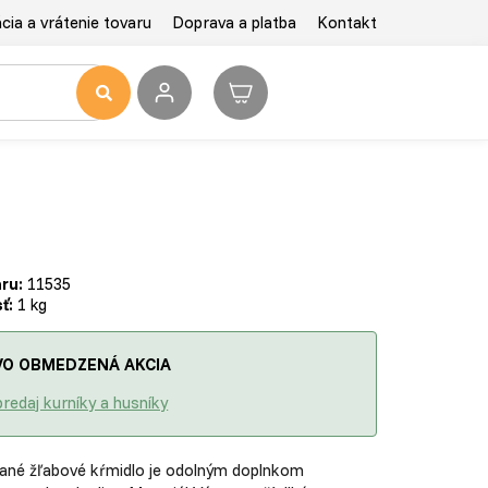
ia a vrátenie tovaru
Doprava a platba
Kontakt
ru:
11535
ť:
1 kg
O OBMEDZENÁ AKCIA
redaj kurníky a husníky
ané žľabové kŕmidlo je odolným doplnkom