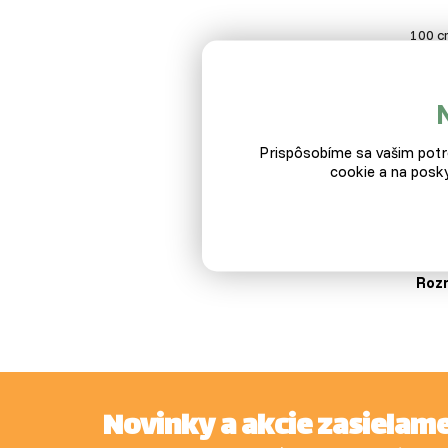
100 c
Pop
Prispôsobíme sa vašim potre
cookie a na posky
Po
Pozi
produ
Roz
Novinky a akcie zasielam