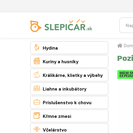
Dom

Hydina
Poz

Kuríny a husníky
MÁM S

Králikárne, klietky a výbehy
EXPEDUJ

Liahne a inkubátory

Príslušenstvo k chovu

Kŕmne zmesi

Včelárstvo