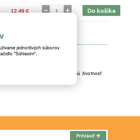
Do košíka
12,49 €
v
žívanie jednotlivých súborov
ačidlo "Súhlasím".
v hydiny. Materiál Vám zaručí dlhú životnosť
Prihlásiť