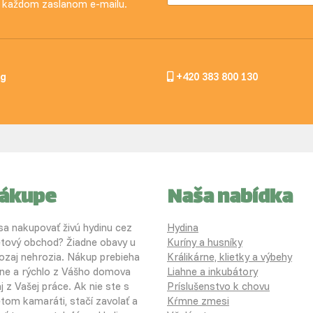
 v každom zaslanom e-mailu.
og
+420 383 800 130
nákupe
Naša nabídka
 sa nakupovať živú hydinu cez
Hydina
etový obchod? Žiadne obavy u
Kuríny a husníky
ozaj nehrozia. Nákup prebieha
Králikárne, klietky a výbehy
ne a rýchlo z Vášho domova
Liahne a inkubátory
j z Vašej práce. Ak nie ste s
Príslušenstvo k chovu
etom kamaráti, stačí zavolať a
Kŕmne zmesi