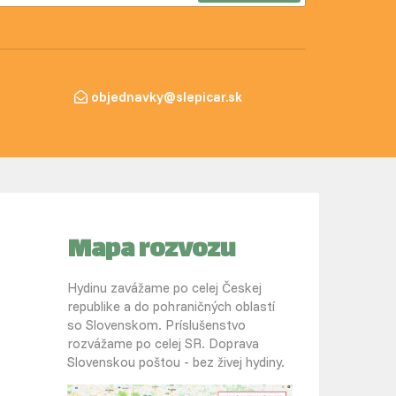
objednavky@slepicar.sk
Mapa rozvozu
Hydinu zavážame po celej Českej
republike a do pohraničných oblastí
so Slovenskom. Príslušenstvo
rozvážame po celej SR. Doprava
Slovenskou poštou - bez živej hydiny.