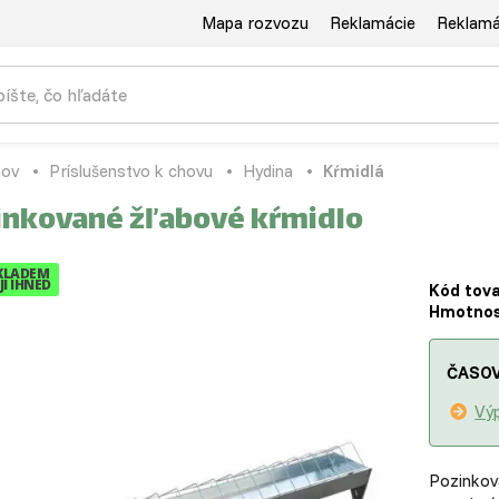
Mapa rozvozu
Reklamácie
Reklamác
ov
Príslušenstvo k chovu
Hydina
Kŕmidlá
inkované žľabové kŕmidlo
KLADEM
I IHNED
Kód tova
Hmotnos
ČASOV
Výp
Pozinkov