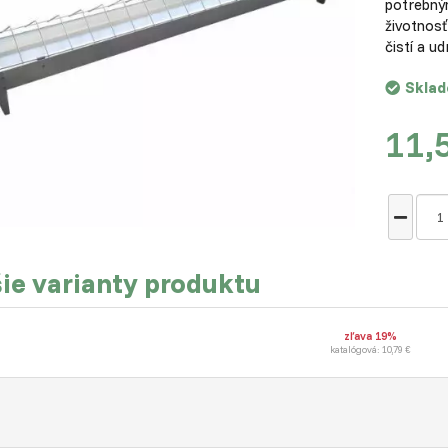
potrebným
životnosť
čistí a u
Skla
11,
ie varianty produktu
zľava 19%
katalógová: 10,79 €