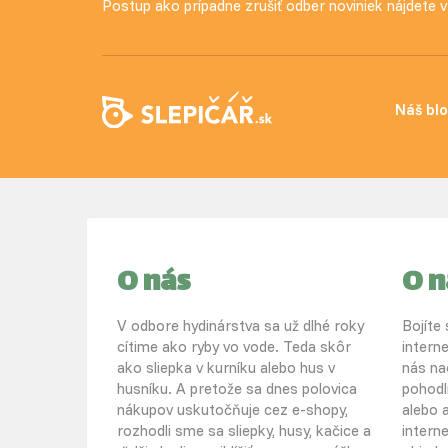
Postup ako prípadne zrušiť odber noviniek nájdete
Náš bl
O nás
O 
V odbore hydinárstva sa už dlhé roky
Bojíte
cítime ako ryby vo vode. Teda skôr
intern
ako sliepka v kurníku alebo hus v
nás na
husníku. A pretože sa dnes polovica
pohodl
nákupov uskutočňuje cez e-shopy,
alebo a
rozhodli sme sa sliepky, husy, kačice a
intern