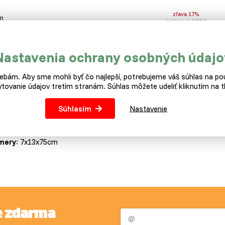
zľava 17%
m
katalógová: 14,99 €
Nastavenia ochrany osobných údajo
is
Parametre
bám. Aby sme mohli byť čo najlepší, potrebujeme váš súhlas na pou
tovanie údajov tretím stranám. Súhlas môžete udeliť kliknutím na tl
zinkované žľabové krmítko 75 cm
Súhlasím
Nastavenie
nkované žľabové kŕmidlo je odolným doplnkom potrebným na cho
ktu. Nenaruší svoj povrch, a preto sa ľahšie čistí a udržiava.
mery
: 7x13x75cm
e zdarma