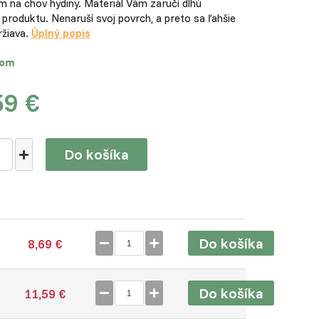
 na chov hydiny. Materiál Vám zaručí dlhú
 produktu. Nenaruší svoj povrch, a preto sa ľahšie
držiava.
Úplný popis
dom
59 €
Do košíka
Do košíka
8,69 €
Do košíka
11,59 €