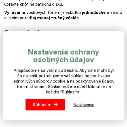
upravte knôt na patričnú dĺžku.
Vylievanie
voskových foriem je vskutku
jednoduché
a zaisto
si s ním poradí aj
menej zručný včelár.
Parametre formy
Materiál.
Silikón.
Nastavenia ochrany
Farba.
biela
Rozmer.
6,5 x 6,5 x 4 cm
osobných údajov
Prispôsobíme sa vašim potrebám. Aby sme mohli byť
čo najlepší, potrebujeme váš súhlas na používanie
jednotlivých súborov cookie a na poskytovanie údajov
tretím stranám. Súhlas môžete udeliť kliknutím na
tlačidlo "Súhlasím".
Súhlasím
Nastavenie