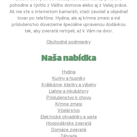
pohodlne a rýchlo z Vášho domova alebo aj z Vašej práce.
Ak nie ste s internetom kamaráti, stačí zavolať a objednať
tovar po telefóne. Hydina, ale aj kŕmne zmesi a iné
príslušenstvo dovezieme špeciálne upravenou dodávkou
tak, aby zvieratá netrpeli, až k Vám na dvor.
Obchodné podmienky
Naša nabídka
Hydina
Kuríny a husníky
Králikárne, klietky a výbehy
Liahne a inkubátory
Príslušenstvo k chovu
Kŕmne zmesi
Včelárstvo
Elektrické ohradníky a siete
Hospodárske zvieratá
Domáce zvieratá
Záhrada