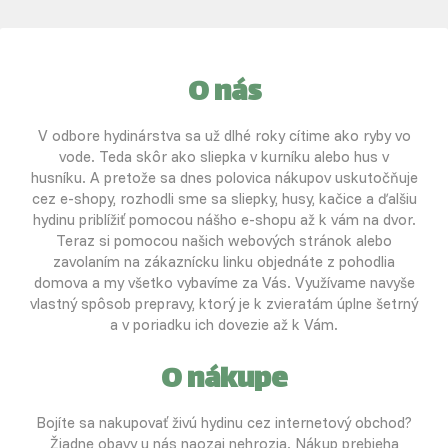
O nás
V odbore hydinárstva sa už dlhé roky cítime ako ryby vo
vode. Teda skôr ako sliepka v kurníku alebo hus v
husníku. A pretože sa dnes polovica nákupov uskutočňuje
cez e-shopy, rozhodli sme sa sliepky, husy, kačice a ďalšiu
hydinu priblížiť pomocou nášho e-shopu až k vám na dvor.
Teraz si pomocou našich webových stránok alebo
zavolaním na zákaznícku linku objednáte z pohodlia
domova a my všetko vybavíme za Vás. Využívame navyše
vlastný spôsob prepravy, ktorý je k zvieratám úplne šetrný
a v poriadku ich dovezie až k Vám.
O nákupe
Bojíte sa nakupovať živú hydinu cez internetový obchod?
Žiadne obavy u nás naozaj nehrozia. Nákup prebieha