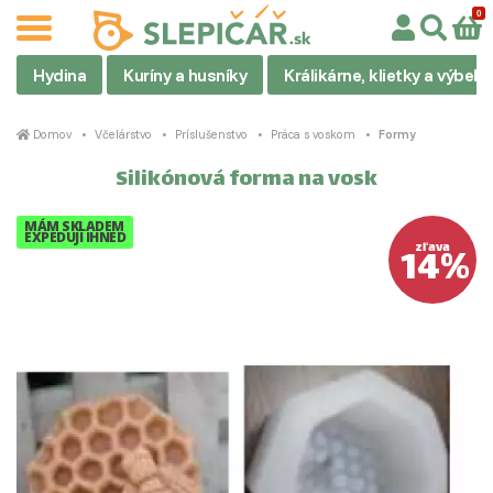
Hydina
Kuríny a husníky
Králikárne, klietky a výbehy
Domov
Včelárstvo
Príslušenstvo
Práca s voskom
Formy
Silikónová forma na vosk
MÁM SKLADEM
EXPEDUJI IHNED
14%
zľava