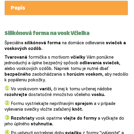
Popis
Silikónová forma na vosk
Včielka
Špeciálna
silikónová forma
na domáce odlievanie
sviečok a
voskových ozdôb.
Tvarovaná
formička s motívom
včielky
Vám ponúkne
jednoduchý a úplne bezpečný spôsob
odlievania sviečok,
alebo voskových ozdôb. Napriek tomu je nutné dbať
bezpečného
zaobchádzania s
horúcim voskom,
aby nedošlo
k popáleniu pokožky.
①
Vo voskovom
variči,
či inej k tomu určenej nádobe
rozohrejte
dostatočné množstvo včelieho
vosku.
②
Formu vystriekajte nepriľnavým
sprejom
a v prípade
vylievania sviečky vložte zaťažený
knôt.
③
Rozohriaty
vosk opatrne
vlejte do formy
a vyčkajte do
jeho úplného
stuhnutia.
④
Po uplynutí potrebnej doby
sviečku
z formy "vylúpnite" a