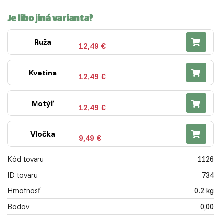
Je libo jiná varianta?
Ruža
12,49 €
Kvetina
12,49 €
Motýľ
12,49 €
Vločka
9,49 €
Kód tovaru
1126
ID tovaru
734
Hmotnosť
0.2 kg
Bodov
0,00