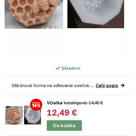
Skladom
Silikónová forma na odlievanie sviečok....
Celý popis
Včielka
katalógová: 14,49 €
zľava
14%
12,49 €
Do košíka