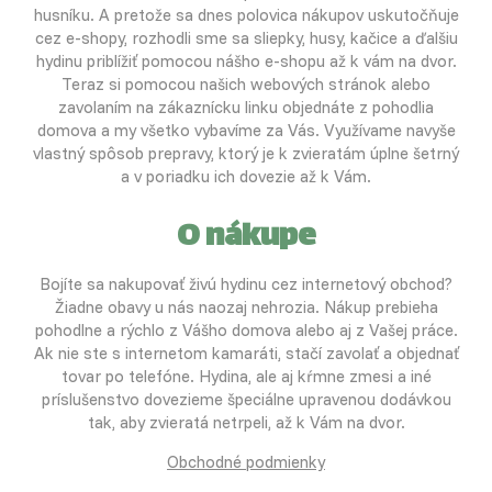
husníku. A pretože sa dnes polovica nákupov uskutočňuje
cez e-shopy, rozhodli sme sa sliepky, husy, kačice a ďalšiu
hydinu priblížiť pomocou nášho e-shopu až k vám na dvor.
Teraz si pomocou našich webových stránok alebo
zavolaním na zákaznícku linku objednáte z pohodlia
domova a my všetko vybavíme za Vás. Využívame navyše
vlastný spôsob prepravy, ktorý je k zvieratám úplne šetrný
a v poriadku ich dovezie až k Vám.
O nákupe
Bojíte sa nakupovať živú hydinu cez internetový obchod?
Žiadne obavy u nás naozaj nehrozia. Nákup prebieha
pohodlne a rýchlo z Vášho domova alebo aj z Vašej práce.
Ak nie ste s internetom kamaráti, stačí zavolať a objednať
tovar po telefóne. Hydina, ale aj kŕmne zmesi a iné
príslušenstvo dovezieme špeciálne upravenou dodávkou
tak, aby zvieratá netrpeli, až k Vám na dvor.
Obchodné podmienky