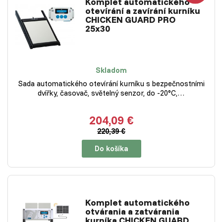
Komplet automatického
otevírání a zavírání kurníku
CHICKEN GUARD PRO
25x30
Skladom
Sada automatického otevírání kurníku s bezpečnostními
dvířky, časovač, světelný senzor, do -20°C,…
204,09 €
220,39 €
Do košíka
Komplet automatického
otvárania a zatvárania
kurníka CHICKEN GUARD