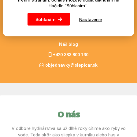
tlačidlo "Súhlasím".
Prihlásiť
Súhlasím
Nastavenie
Náš blog
+420 383 800 130
objednavky@slepicar.sk
O nás
V odbore hydinárstva sa už dlhé roky cítime ako ryby vo
vode. Teda skôr ako sliepka v kurníku alebo hus v