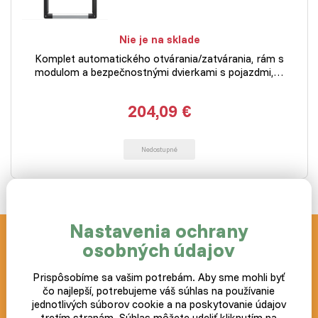
Nie je na sklade
Komplet automatického otvárania/zatvárania, rám s
modulom a bezpečnostnými dvierkami s pojazdmi,…
204,09 €
Nedostupné
Nastavenia ochrany
Novinky a akcie zasielame
osobných údajov
zdarma
Prispôsobíme sa vašim potrebám. Aby sme mohli byť
čo najlepší, potrebujeme váš súhlas na používanie
Postup ako prípadne zrušiť odber noviniek nájdete v každom
jednotlivých súborov cookie a na poskytovanie údajov
zaslanom e-mailu.
tretím stranám. Súhlas môžete udeliť kliknutím na