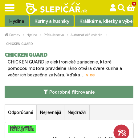
Hydina
Kuríny a husníky
Králikárne, klietky a výbehy
Domov
Hydina
Príslušenstvo
Automatické dvierka
CHICKEN GUARD
CHICKEN GUARD
CHICKEN GUARD je elektronické zariadenie, ktoré
pomocou motora pravidelne ráno otvára dvere kurína a
večer ich bezpečne zatvára. Vďaka…
vice
Podrobné filtrovanie
Odporúčané
Nejlevnější
Nejdražší
MÁM SKLADEM
EXPEDUJI IHNED