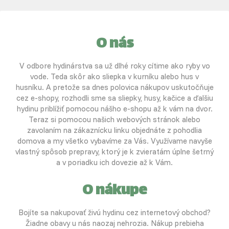
O nás
V odbore hydinárstva sa už dlhé roky cítime ako ryby vo
vode. Teda skôr ako sliepka v kurníku alebo hus v
husníku. A pretože sa dnes polovica nákupov uskutočňuje
cez e-shopy, rozhodli sme sa sliepky, husy, kačice a ďalšiu
hydinu priblížiť pomocou nášho e-shopu až k vám na dvor.
Teraz si pomocou našich webových stránok alebo
zavolaním na zákaznícku linku objednáte z pohodlia
domova a my všetko vybavíme za Vás. Využívame navyše
vlastný spôsob prepravy, ktorý je k zvieratám úplne šetrný
a v poriadku ich dovezie až k Vám.
O nákupe
Bojíte sa nakupovať živú hydinu cez internetový obchod?
Žiadne obavy u nás naozaj nehrozia. Nákup prebieha