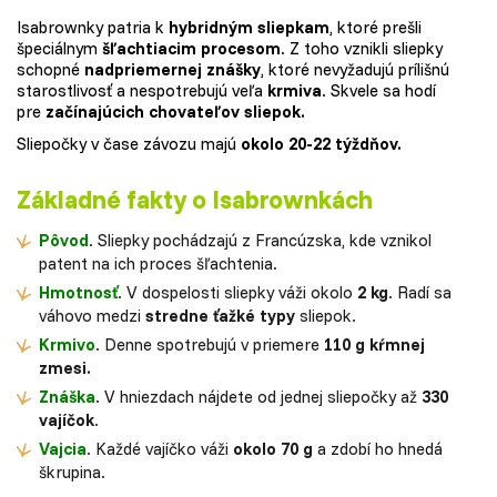
Isabrownky patria k
hybridným sliepkam
, ktoré prešli
špeciálnym
šľachtiacim procesom
. Z toho vznikli sliepky
schopné
nadpriemernej znášky
, ktoré nevyžadujú prílišnú
starostlivosť a nespotrebujú veľa
krmiva
. Skvele sa hodí
pre
začínajúcich chovateľov sliepok.
Sliepočky v čase závozu majú
okolo 20-22 týždňov.
Základné fakty o Isabrownkách
Pôvod
. Sliepky pochádzajú z Francúzska, kde vznikol
patent na ich proces šľachtenia.
Hmotnosť
. V dospelosti sliepky váži okolo
2 kg
. Radí sa
váhovo medzi
stredne ťažké typy
sliepok.
Krmivo
. Denne spotrebujú v priemere
110 g kŕmnej
zmesi.
Znáška
. V hniezdach nájdete od jednej sliepočky až
330
vajíčok
.
Vajcia
. Každé vajíčko váži
okolo 70 g
a zdobí ho hnedá
škrupina.