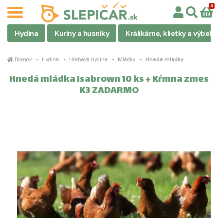
Hydina
Kuríny a husníky
Králikárne, klietky a výbehy
Domov
Hydina
Hrabavá hydina
Mládky
Hnedé mládky
Hnedá mládka Isabrown 10 ks + Kŕmna zmes
K3 ZADARMO