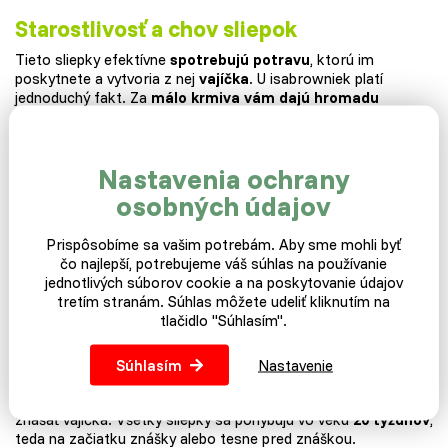
Starostlivosť a chov sliepok
Tieto sliepky efektívne
spotrebujú potravu
, ktorú im
poskytnete a vytvoria z nej
vajíčka
. U isabrowniek platí
jednoduchý fakt. Za
málo krmiva vám dajú hromadu
vajíčok.
Tieto sliepky nepotrebujú individuálny prístup a
ochotne si privyknú aj na horšie podmienky.
Hybridky sa neodporúčajú na
domáce rozmnožovanie.
Hoci
Nastavenia ochrany
sú plne schopné dať vám pekné čulé
kuriatka
, ich potomstvo
osobných údajov
nedosiahne také kvality znášky ako ich matky. Každá
isabrownka sa totiž šľachtí zvlášť špeciálnym postupom
kríženia rôznych čistokrvných plemien, kým nevznikne finálny
Prispôsobíme sa vašim potrebám. Aby sme mohli byť
znáškový hybrid.
čo najlepší, potrebujeme váš súhlas na používanie
jednotlivých súborov cookie a na poskytovanie údajov
tretím stranám. Súhlas môžete udeliť kliknutím na
Ako sa o sliepočku starať po prívoze
tlačidlo "Súhlasím".
domov
Naše sliepočky po závoze umiestnite do
pokojného
Súhlasím
Nastavenie
prostredia
s dostatkom jedla a vody. Po prekonaní stresu z
prevozu a zvyknutí si na nové prostredie, vám čoskoro začnú
znášať vajíčka. Všetky sliepky sa pohybujú vo veku
20 týždňov
,
teda na začiatku znášky alebo tesne pred znáškou.