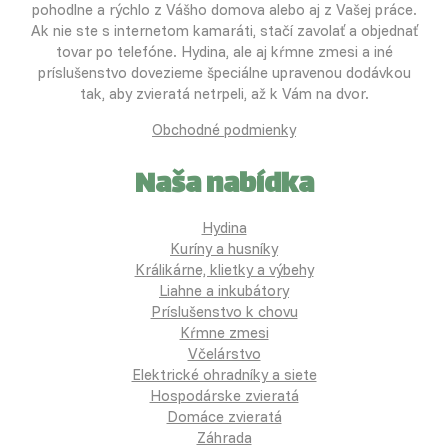
pohodlne a rýchlo z Vášho domova alebo aj z Vašej práce.
Ak nie ste s internetom kamaráti, stačí zavolať a objednať
tovar po telefóne. Hydina, ale aj kŕmne zmesi a iné
príslušenstvo dovezieme špeciálne upravenou dodávkou
tak, aby zvieratá netrpeli, až k Vám na dvor.
Obchodné podmienky
Naša nabídka
Hydina
Kuríny a husníky
Králikárne, klietky a výbehy
Liahne a inkubátory
Príslušenstvo k chovu
Kŕmne zmesi
Včelárstvo
Elektrické ohradníky a siete
Hospodárske zvieratá
Domáce zvieratá
Záhrada