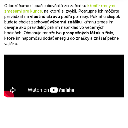
Odporúčame slepačie dievčatá zo začiatku
kŕmiť kŕmnymi
zmesami pre kurice
,
na ktorú si zvykli. Postupne ich môžete
prevádzať na
vlastnú stravu
podľa potreby. Pokiaľ u sliepok
budete chcieť zachovať
výbornú znášku
, kŕmnu zmes im
dávajte ako pravidelný príkrm napríklad vo večerných
hodinách. Obsahuje množstvo
prospešných látok
a živín,
ktoré im napomôžu dodať energiu do znášky a znášať pekné
vajíčka.