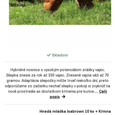
Skladom
Hybridné nosnice s vysokým potenciálom znášky vajec.
Sliepka znesie za rok až 330 vajec. Znesené vajcia váži až 70
gramov. Adaptácia sliepočky môže trvať niekoľko dní, preto
odporúčame zo začiatku nechať sliepky v pokoji si zvyknúť na
nové prostredie as dostatkom kŕmenia pre kurice....
Celý
popis
Hnedá mládka Isabrown 10 ks + Kŕmna