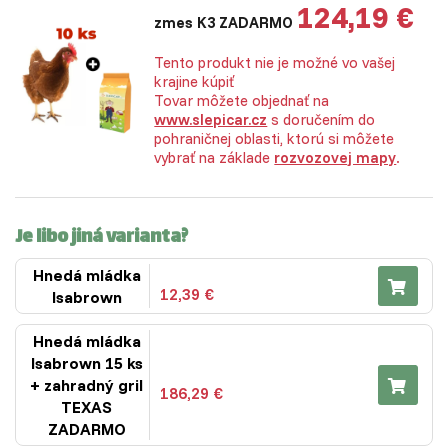
124,19 €
zmes K3 ZADARMO
Tento produkt nie je možné vo vašej
krajine kúpiť
Tovar môžete objednať na
www.slepicar.cz
s doručením do
pohraničnej oblasti, ktorú si môžete
vybrať na základe
rozvozovej mapy
.
Je libo jiná varianta?
Hnedá mládka
12,39 €
Isabrown
Hnedá mládka
Isabrown 15 ks
+ zahradný gril
186,29 €
TEXAS
ZADARMO