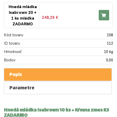
Hnedá mládka
Isabrown 20 +
248,29 €
1 ks mládka
ZADARMO
Kód tovaru
108
ID tovaru
112
Hmotnosť
10 kg
Bodov
0,00
Popis
Parametre
Hnedá mládka Isabrown 10 ks + Kŕmna zmes K3
ZADARMO