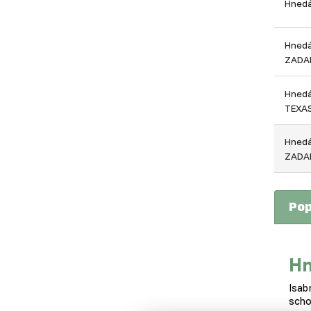
Hnedá
Hnedá
ZADA
Hnedá
TEXA
Hnedá
ZADA
Pop
Hn
Isab
sch