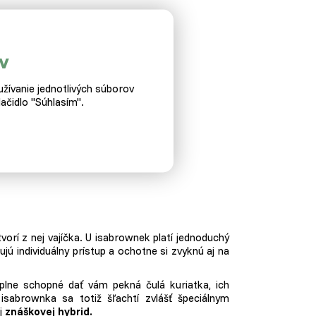
v
proces šľachtenia.
žívanie jednotlivých súborov
ačidlo "Súhlasím".
zi
stredne ťažké
typy sliepok.
ok.
orí z nej vajíčka. U isabrownek platí jednoduchý
jú individuálny prístup a ochotne si zvyknú aj na
lne schopné dať vám pekná čulá kuriatka, ich
sabrownka sa totiž šľachtí zvlášť špeciálnym
j
znáškovej hybrid.