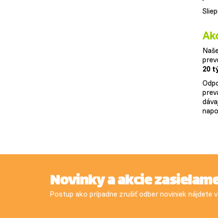
Slie
Ako
Naše
prev
20 t
Odpo
prev
dáva
napo
Novinky a akcie zasielam
Postup ako prípadne zrušiť odber noviniek nájdete