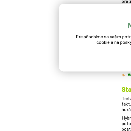
pre
Slie
Zá
P
Prispôsobíme sa vašim potre
cookie a na posky
H
K
Z
V
Sta
Tiet
fakt
horš
Hybr
poto
post