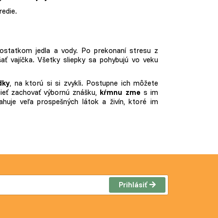
redie.
statkom jedla a vody. Po prekonaní stresu z
ť vajíčka. Všetky sliepky sa pohybujú vo veku
dk
y
,
na ktorú si si zvykli. Postupne ich môžete
ieť zachovať výbornú znášku,
kŕmnu zme
s im
ahuje veľa prospešných látok a živín, ktoré im
Prihlásiť