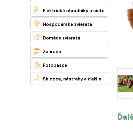

Elektrické ohradníky a siete

Hospodárske zvieratá

Domáce zvieratá

Záhrada

Fotopasce

Sklopca, nástrahy a ďalšie
Ďalš