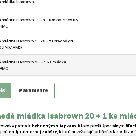
 mládka Isabrown
 mládka Isabrown 10 ks + Kŕmna zmes K3
RMO
 mládka Isabrown 15 ks + zahradný gril
S ZADARMO
 mládka Isabrown 20 + 1 ks mládka
RMO
is
Parametre
edá mládka Isabrown 20 + 1 ks m
rownky patria k
hybridným sliepkam
, ktoré prešli špeciálnym
šľac
opné
nadpriemernej znášky
, ktoré nevyžadujú prílišnú starostlivo