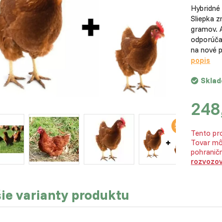
Hybridné
Sliepka z
gramov. A
odporúčam
na nové 
popis
Skla
248
Tento pro
Tovar mô
pohraničn
rozvozo
ie varianty produktu