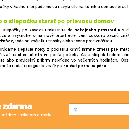
počky v žiadnom prípade nie sú navyknuté na kurník a domáce prost
 o sliepočku starať po prievozu domov
 sliepočky po závozu umiestnite do
pokojného prostredia
s do
ozu a zvyknutie si na nové prostredie, vám čoskoro začnú znáša
ýždňov,
teda na začiatku znášky alebo tesne pred znáškou.
rúčame slepačie holky z počiatku kŕmiť
kŕmne zmesi pre mlá
ádzať na
vlastné stravu
podľa potreby. Ak u sliepok budete chc
jte ako pravidelný príkrm napríklad vo večerných hodinách. Obs
môžu dodať energiu do znášky a
znášať pekná vajíčka.
e zdarma
 v každom zaslanom e-mailu.