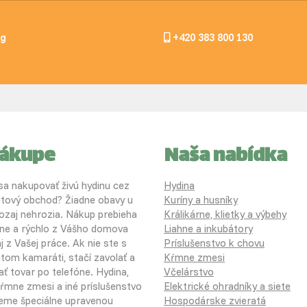
og
+420 383 800 130
nákupe
Naša nabídka
 sa nakupovať živú hydinu cez
Hydina
etový obchod? Žiadne obavy u
Kuríny a husníky
ozaj nehrozia. Nákup prebieha
Králikárne, klietky a výbehy
ne a rýchlo z Vášho domova
Liahne a inkubátory
j z Vašej práce. Ak nie ste s
Príslušenstvo k chovu
etom kamaráti, stačí zavolať a
Kŕmne zmesi
ať tovar po telefóne. Hydina,
Včelárstvo
 kŕmne zmesi a iné príslušenstvo
Elektrické ohradníky a siete
eme špeciálne upravenou
Hospodárske zvieratá