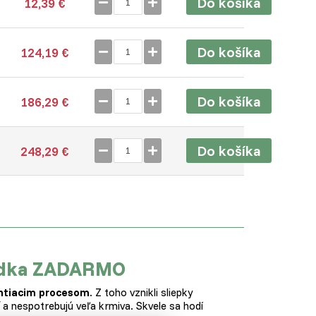
Do košíka
12,39 €
Do košíka
124,19 €
Do košíka
186,29 €
Do košíka
248,29 €
ládka ZADARMO
htiacim procesom
. Z toho vznikli sliepky
sť a nespotrebujú veľa krmiva. Skvele sa hodí