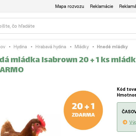
Mapa rozvozu
Reklamácie
Reklamác
ov
Hydina
Hrabavá hydina
Mládky
Hnedé mládky
dá mládka Isabrown 20 + 1 ks mládk
DARMO
Kód tova
Hmotnos
ČASOV
Výp