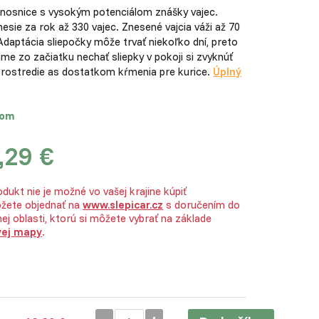
 nosnice s vysokým potenciálom znášky vajec.
nesie za rok až 330 vajec. Znesené vajcia váži až 70
daptácia sliepočky môže trvať niekoľko dní, preto
e zo začiatku nechať sliepky v pokoji si zvyknúť
prostredie as dostatkom kŕmenia pre kurice.
Úplný
dom
,29 €
dukt nie je možné vo vašej krajine kúpiť
žete objednať na
www.slepicar.cz
s doručením do
ej oblasti, ktorú si môžete vybrať na základe
vej mapy
.