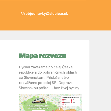
objednavky@slepicar.sk
Mapa rozvozu
Hydinu zavážame po celej Českej
republike a do pohraničných oblastí
so Slovenskom. Príslušenstvo
rozvážame po celej SR. Doprava
Slovenskou poštou - bez živej hydiny.