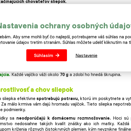
začínajúcich chovateľov sliepok
.
počky v čase závozu majú okolo
20-22 týždňov.
kladné fakty o Isabrownkách
Nastavenia ochrany osobných údajo
ôvod.
Sliepky pochádzajú z
Francúzska,
kde vznikol patent na ich 
bám. Aby sme mohli byť čo najlepší, potrebujeme váš súhlas na pou
tovanie údajov tretím stranám. Súhlas môžete udeliť kliknutím na tl
motnosť.
V dospelosti sliepka váži
okolo 2 kg
. Radí sa váhovo med
rmivo.
Denne spotrebujú v priemere
110 g kŕmnej zmesi.
Súhlasím
Nastavenie
náška.
V hniezdach nájdete od jednej sliepočky až
330 vajíčok za r
ajcia.
Každé vajíčko váži okolo
70 g
a zdobí ho hnedá škrupina.
rostlivosť a chov sliepok
o sliepka efektívne
spotrebujú potravu,
ktorú im poskytnete a vytv
. Za málo krmiva vám dajú hromadu vajíčok. Tieto sliepka nepotrebu
ie podmienky.
idky sa
neodporúčajú k domácemu rozmnožovanie.
Hoci sú p
mstvo nedosiahne takých kvalít znášky ako ich matky. Každá i
upom kríženia rôznych čistokrvných plemien, kým nevznikne finálne