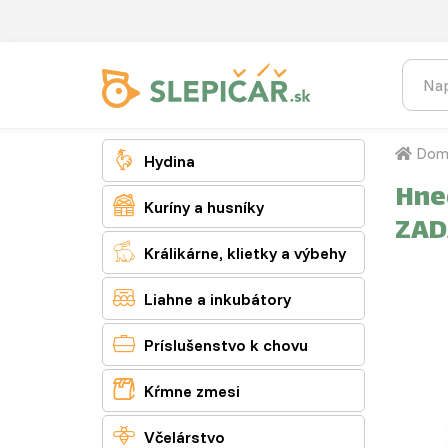
Dom

Hydina
Hne

Kuríny a husníky
ZA

Králikárne, klietky a výbehy

Liahne a inkubátory

Príslušenstvo k chovu

Kŕmne zmesi

Včelárstvo