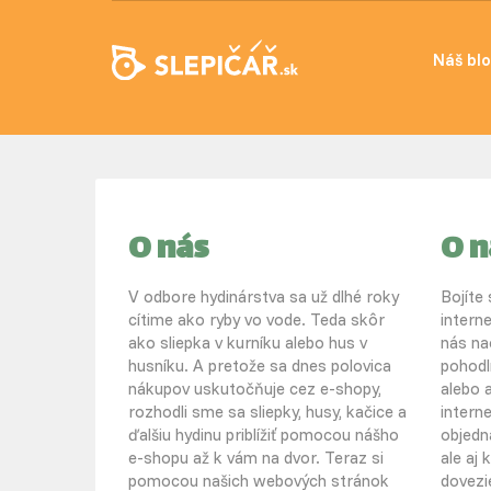
Náš bl
O nás
O 
V odbore hydinárstva sa už dlhé roky
Bojíte
cítime ako ryby vo vode. Teda skôr
intern
ako sliepka v kurníku alebo hus v
nás na
husníku. A pretože sa dnes polovica
pohodl
nákupov uskutočňuje cez e-shopy,
alebo a
rozhodli sme sa sliepky, husy, kačice a
intern
ďalšiu hydinu priblížiť pomocou nášho
objedn
e-shopu až k vám na dvor. Teraz si
ale aj
pomocou našich webových stránok
dovezi