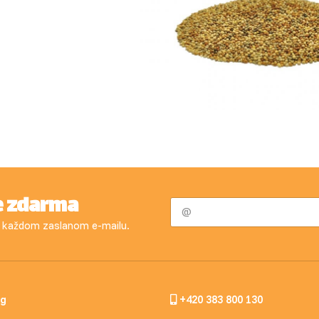
e zdarma
 v každom zaslanom e-mailu.
og
+420 383 800 130