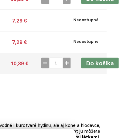
7,29 €
Nedostupné
7,29 €
Nedostupné
Do košíka
10,39 €
odné i kurotvaré hydinu, ale aj kone a hlodavce,
lnu kŕmnu zmes. Pri drobných zvierat ju môžete
.
Krmivo je nadobudnuté
minerálnymi látkami,