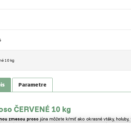
é
né 10 kg
is
Parametre
oso ČERVENÉ 10 kg
nou zmesou proso
júna môžete kŕmiť ako okrasné vtáky, holuby, v
é chováte doma pre potechu. Dalo by sa teda označiť za univerzá
iť ako
základný potravu,
u väčších živočíchov skôr ako
doplnkovú