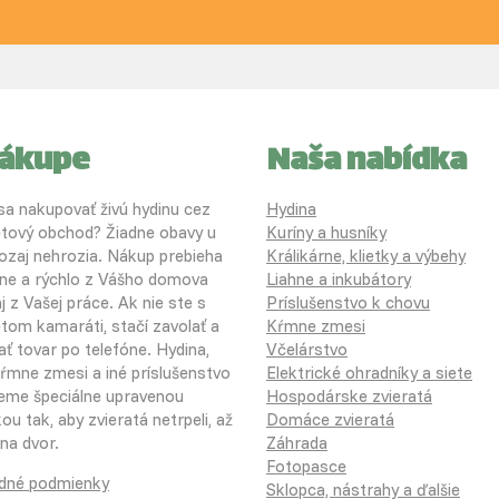
nákupe
Naša nabídka
 sa nakupovať živú hydinu cez
Hydina
etový obchod? Žiadne obavy u
Kuríny a husníky
ozaj nehrozia. Nákup prebieha
Králikárne, klietky a výbehy
ne a rýchlo z Vášho domova
Liahne a inkubátory
j z Vašej práce. Ak nie ste s
Príslušenstvo k chovu
etom kamaráti, stačí zavolať a
Kŕmne zmesi
ať tovar po telefóne. Hydina,
Včelárstvo
 kŕmne zmesi a iné príslušenstvo
Elektrické ohradníky a siete
eme špeciálne upravenou
Hospodárske zvieratá
u tak, aby zvieratá netrpeli, až
Domáce zvieratá
na dvor.
Záhrada
Fotopasce
dné podmienky
Sklopca, nástrahy a ďalšie