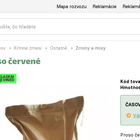
Mapa rozvozu
Reklamácie
Reklamác
ov
Kŕmne zmesi
Ostatné
Zrniny a mixy
so červené
KLADEM
I IHNED
Kód tova
Hmotnos
ČASOV
Výp
Proso če