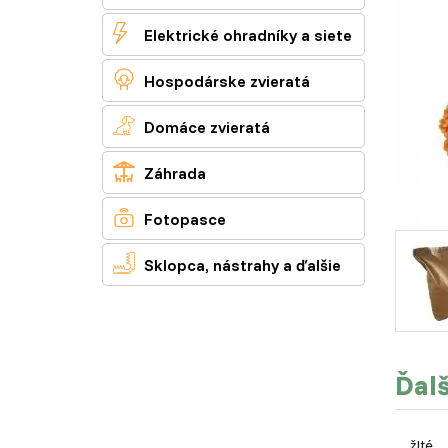

Elektrické ohradníky a siete

Hospodárske zvieratá

Domáce zvieratá

Záhrada

Fotopasce

Sklopca, nástrahy a ďalšie
Ďalš
žlté