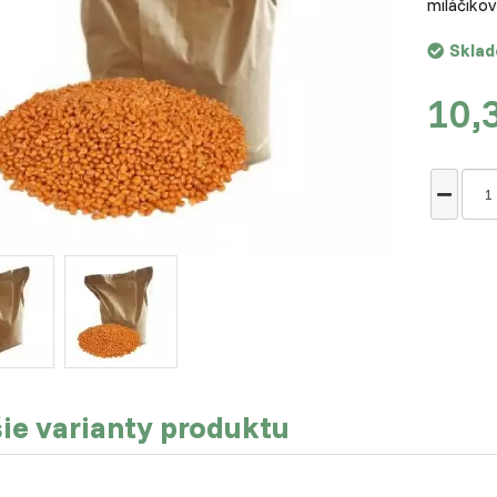
miláčikov
Skla
10,
ie varianty produktu