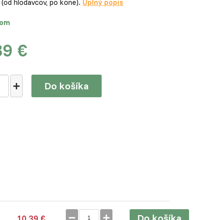
 (od hlodavcov, po kone).
Úplný popis
dom
39 €
Do košíka
Do košíka
10,39 €