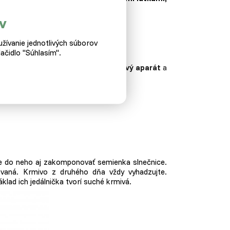
v
žívanie jednotlivých súborov
ačidlo "Súhlasím".
disponuje darom
posilňovať pohybový aparát
a
 do neho aj zakomponovať semienka slnečnice.
ovaná. Krmivo z druhého dňa vždy vyhadzujte.
lad ich jedálnička tvorí suché krmivá.