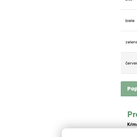
biele
zelen
červe
Pop
Pr
Kŕm
ktor
využ