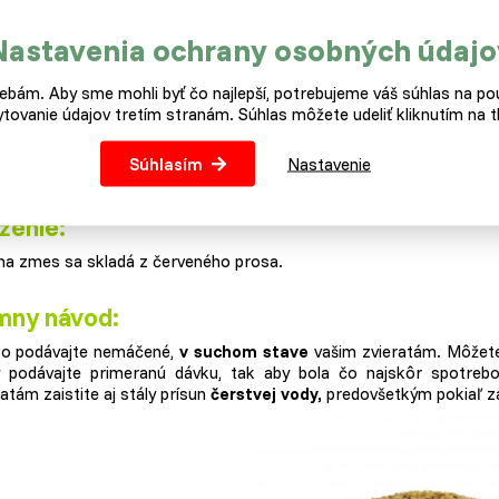
ých proso obsahuje zo všetkých obilnín najviac.
Nastavenia ochrany osobných údajo
lení nájdete 10 kg iba červeného prosa. Balené v papierovom vreci.
bám. Aby sme mohli byť čo najlepší, potrebujeme váš súhlas na pou
efity:
tovanie údajov tretím stranám. Súhlas môžete udeliť kliknutím na tl
 červenom prose
nájdete nadštandardné množstvo
kremíka.
Ten 
Súhlasím
Nastavenie
ôsobiť
preventívne proti artitickými ochoreniam.
ženie:
a zmes sa skladá z červeného prosa.
mny návod:
o podávajte nemáčené,
v suchom stave
vašim zvieratám. Môžete
 podávajte primeranú dávku, tak aby bola čo najskôr spotreb
atám zaistite aj stály prísun
čerstvej vody,
predovšetkým pokiaľ zák