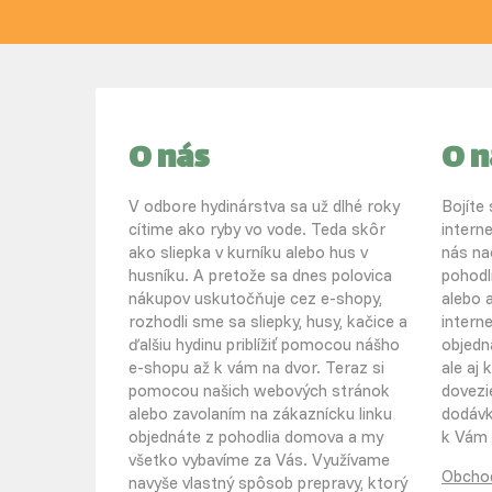
O nás
O 
V odbore hydinárstva sa už dlhé roky
Bojíte
cítime ako ryby vo vode. Teda skôr
intern
ako sliepka v kurníku alebo hus v
nás na
husníku. A pretože sa dnes polovica
pohodl
nákupov uskutočňuje cez e-shopy,
alebo a
rozhodli sme sa sliepky, husy, kačice a
intern
ďalšiu hydinu priblížiť pomocou nášho
objedn
e-shopu až k vám na dvor. Teraz si
ale aj
pomocou našich webových stránok
dovezi
alebo zavolaním na zákaznícku linku
dodávko
objednáte z pohodlia domova a my
k Vám 
všetko vybavíme za Vás. Využívame
Obcho
navyše vlastný spôsob prepravy, ktorý