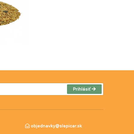
Prihlásiť
objednavky@slepicar.sk