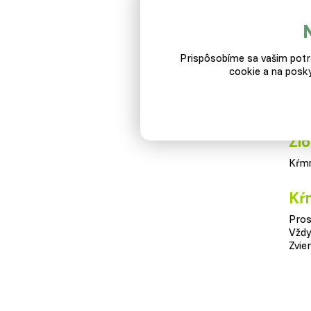
ktor
V ba
Prispôsobíme sa vašim potre
Ben
cookie a na posky
V
p
Zlo
Kŕmn
Kŕ
Pros
Vždy
Zvier