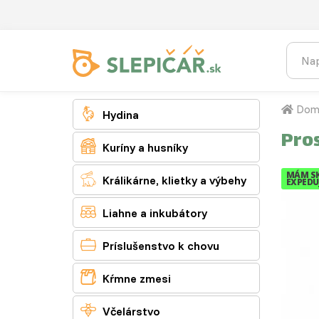
Dom

Hydina
Pro

Kuríny a husníky
MÁM S

Králikárne, klietky a výbehy
EXPEDUJ

Liahne a inkubátory

Príslušenstvo k chovu

Kŕmne zmesi

Včelárstvo