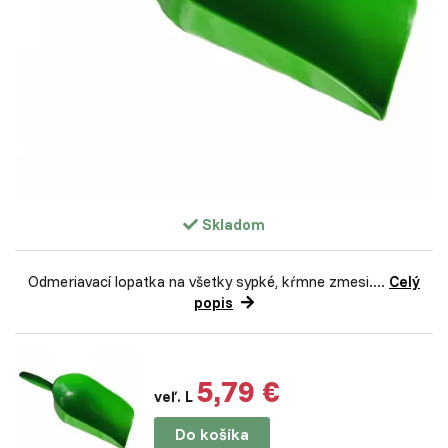
Skladom
Odmeriavací lopatka na všetky sypké, kŕmne zmesi....
Celý
popis
5,79 €
veľ. L
Do košíka