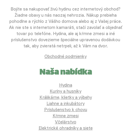
Bojíte sa nakupovať živú hydinu cez internetový obchod?
Žiadne obavy u nás naozaj nehrozia. Nákup prebieha
pohodlne a rýchlo z Vášho domova alebo aj z Vašej práce.
Ak nie ste s internetom kamaráti, stačí zavolať a objednať
tovar po telefóne. Hydina, ale aj kŕmne zmesi a iné
príslušenstvo dovezieme špeciálne upravenou dodávkou
tak, aby zvieratá netrpeli, až k Vám na dvor.
Obchodné podmienky
Naša nabídka
Hydina
Kuríny a husníky
Králikárne, klietky a výbehy
Liahne a inkubátory
Príslušenstvo k chovu
Kŕmne zmesi
Včelárstvo
Elektrické ohradníky a siete