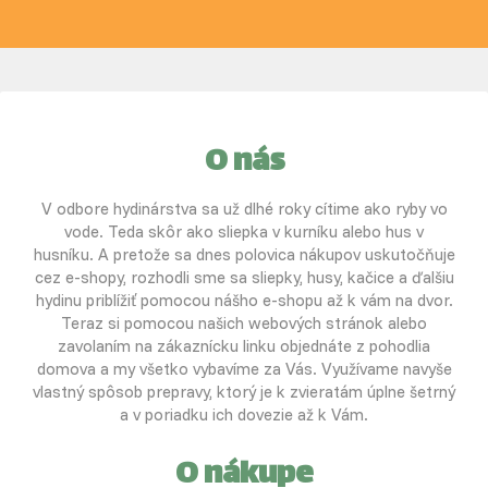
O nás
V odbore hydinárstva sa už dlhé roky cítime ako ryby vo
vode. Teda skôr ako sliepka v kurníku alebo hus v
husníku. A pretože sa dnes polovica nákupov uskutočňuje
cez e-shopy, rozhodli sme sa sliepky, husy, kačice a ďalšiu
hydinu priblížiť pomocou nášho e-shopu až k vám na dvor.
Teraz si pomocou našich webových stránok alebo
zavolaním na zákaznícku linku objednáte z pohodlia
domova a my všetko vybavíme za Vás. Využívame navyše
vlastný spôsob prepravy, ktorý je k zvieratám úplne šetrný
a v poriadku ich dovezie až k Vám.
O nákupe