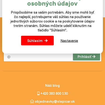
osobných údajov
Prispôsobíme sa vašim potrebám. Aby sme mohli byť
čo najlepší, potrebujeme váš súhlas na používanie
jednotlivých súborov cookie a na poskytovanie údajov
tretím stranám. Súhlas môžete udeliť kliknutím na
Novinky a akcie zasielame
tlačidlo "Súhlasím".
zdarma
Súhlasím
Nastavenie
Postup ako prípadne zrušiť odber noviniek nájdete v každom
zaslanom e-mailu.
Prihlásiť
Náš blog
+420 383 800 130
objednavky@slepicar.sk