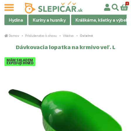
Hydina
Kuríny a husníky
Králikárne, klietky a výbehy
Domov
Príslušenstvo k chovu
Vtáctvo
Ostatné
Dávkovacia lopatka na krmivo veľ. L
MÁM SKLADEM
EXPEDUJI IHNED