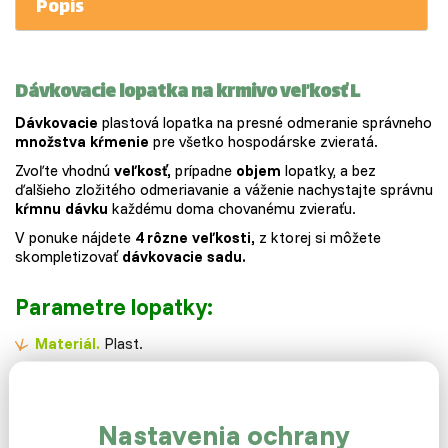
Popis
Dávkovacie lopatka na krmivo veľkosť L
Dávkovacie
plastová lopatka na presné odmeranie správneho
množstva kŕmenie
pre všetko hospodárske zvieratá.
Zvoľte vhodnú
veľkosť,
prípadne
objem
lopatky, a bez
ďalšieho zložitého odmeriavanie a váženie nachystajte správnu
kŕmnu dávku
každému doma chovanému zvieraťu.
V ponuke nájdete
4 rôzne veľkosti,
z ktorej si môžete
skompletizovať
dávkovacie sadu.
Parametre lopatky:
Materiál.
Plast.
Farba.
Podľa skladových zásob.
Záruka.
Dva roky.
Rozmer.
30 x 10 x 6cm.
Nastavenia ochrany